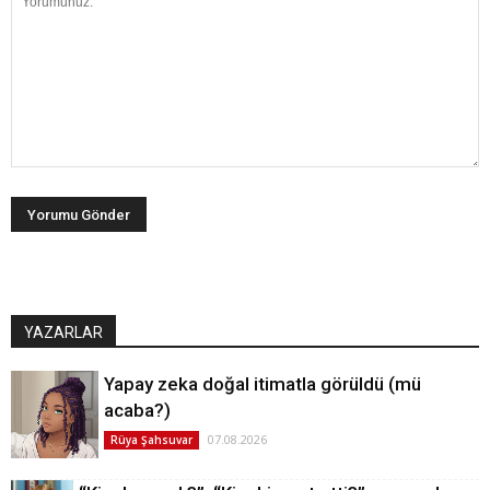
YAZARLAR
Yapay zeka doğal itimatla görüldü (mü
acaba?)
07.08.2026
Rüya Şahsuvar