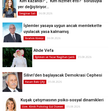
“Kim kazandı?”, “Kim hizmet etti?” sorusuyla
yer değiştiriyor…
06.08.2026
Sevginar Sali
İşlemler yasaya uygun ancak memlekette
uyulacak yasa kalmamış
06.08.2026
İbrahim Kömür
Ahde Vefa
05.08.2026
Eğitmen ve Yazar Nagihan Şanlı
Silivri'den başlayacak Demokrasi Cephesi
05.08.2026
Hasan Baki Çifçi
Kuşak çatışmasının psiko-sosyal dinamikleri
05.08.2026
Uzm. Klinik Psikolog Gül Dümen