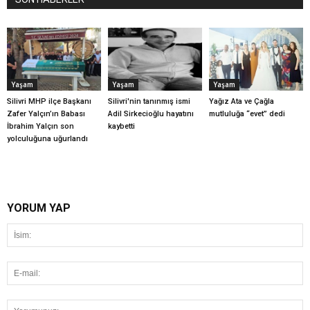
Yaşam
Yaşam
Yaşam
Silivri MHP ilçe Başkanı
Silivri'nin tanınmış ismi
Yağız Ata ve Çağla
Zafer Yalçın’ın Babası
Adil Sirkecioğlu hayatını
mutluluğa “evet” dedi
İbrahim Yalçın son
kaybetti
yolculuğuna uğurlandı
YORUM YAP