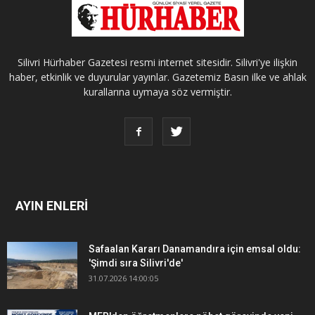
Silivri Hürhaber Gazetesi resmi internet sitesidir. Silivri'ye ilişkin
haber, etkinlik ve duyurular yayınlar. Gazetemiz Basın ilke ve ahlak
kurallarına uymaya söz vermiştir.
AYIN ENLERİ
Safaalan Kararı Danamandıra için emsal oldu:
'Şimdi sıra Silivri'de'
31.07.2026 14:00:05