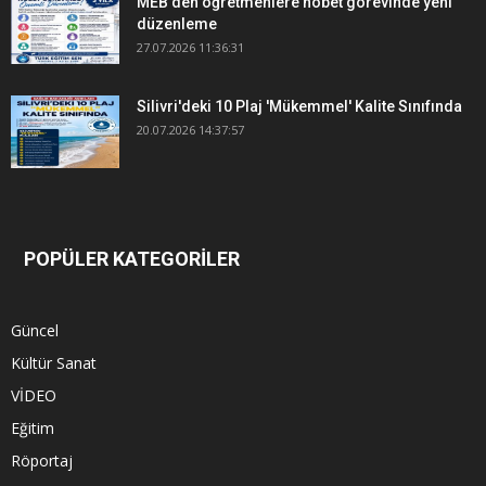
MEB'den öğretmenlere nöbet görevinde yeni
düzenleme
27.07.2026 11:36:31
Silivri'deki 10 Plaj 'Mükemmel' Kalite Sınıfında
20.07.2026 14:37:57
POPÜLER KATEGORİLER
Güncel
Kültür Sanat
VİDEO
Eğitim
Röportaj