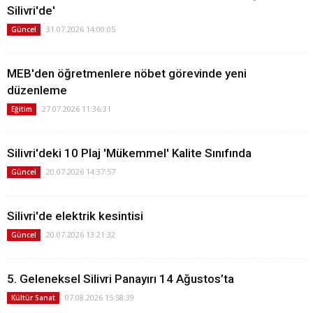
Silivri'de'
31.07.2026 14:00:05
Güncel
MEB'den öğretmenlere nöbet görevinde yeni
düzenleme
27.07.2026 11:36:31
Eğitim
Silivri'deki 10 Plaj 'Mükemmel' Kalite Sınıfında
20.07.2026 14:37:57
Güncel
Silivri'de elektrik kesintisi
20.07.2026 13:21:32
Güncel
5. Geleneksel Silivri Panayırı 14 Ağustos’ta
07.08.2026 15:58:39
Kültür Sanat