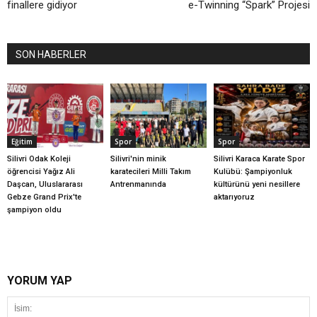
finallere gidiyor
e-Twinning “Spark” Projesi
SON HABERLER
Eğitim
Spor
Spor
Silivri Odak Koleji
Silivri'nin minik
Silivri Karaca Karate Spor
öğrencisi Yağız Ali
karatecileri Milli Takım
Kulübü: Şampiyonluk
Daşcan, Uluslararası
Antrenmanında
kültürünü yeni nesillere
Gebze Grand Prix'te
aktarıyoruz
şampiyon oldu
YORUM YAP