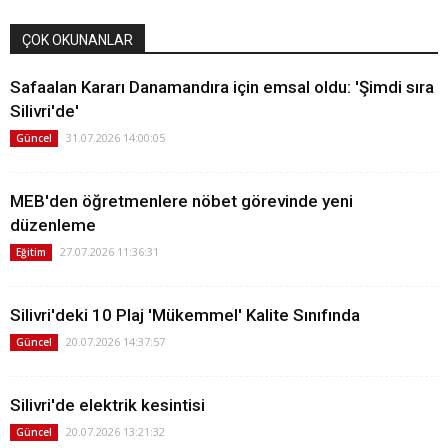
ÇOK OKUNANLAR
Safaalan Kararı Danamandıra için emsal oldu: 'Şimdi sıra
Silivri'de'
31.07.2026 14:00:05
Güncel
MEB'den öğretmenlere nöbet görevinde yeni
düzenleme
27.07.2026 11:36:31
Eğitim
Silivri'deki 10 Plaj 'Mükemmel' Kalite Sınıfında
20.07.2026 14:37:57
Güncel
Silivri'de elektrik kesintisi
20.07.2026 13:21:32
Güncel