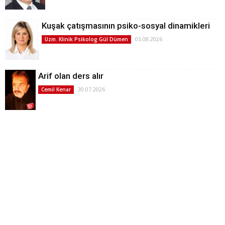
Kuşak çatışmasının psiko-sosyal dinamikleri
05.08.2026
Uzm. Klinik Psikolog Gül Dümen
Arif olan ders alır
30.07.2026
Cemil Kenar