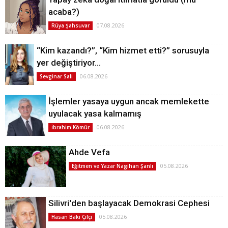
acaba?)
07.08.2026
Rüya Şahsuvar
“Kim kazandı?”, “Kim hizmet etti?” sorusuyla
yer değiştiriyor…
06.08.2026
Sevginar Sali
İşlemler yasaya uygun ancak memlekette
uyulacak yasa kalmamış
06.08.2026
İbrahim Kömür
Ahde Vefa
05.08.2026
Eğitmen ve Yazar Nagihan Şanlı
Silivri'den başlayacak Demokrasi Cephesi
05.08.2026
Hasan Baki Çifçi