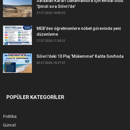
Safaalan Kararı Danamandıra için emsal oldu:
'Şimdi sıra Silivri'de'
31.07.2026 14:00:05
MEB'den öğretmenlere nöbet görevinde yeni
düzenleme
27.07.2026 11:36:31
Silivri'deki 10 Plaj 'Mükemmel' Kalite Sınıfında
20.07.2026 14:37:57
POPÜLER KATEGORİLER
Politika
Güncel