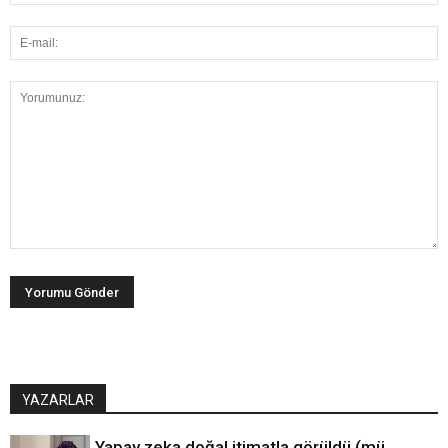
YAZARLAR
Yapay zeka doğal itimatla görüldü (mü