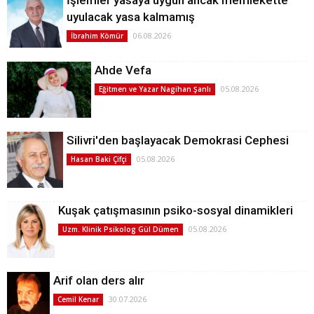
İşlemler yasaya uygun ancak memlekette
uyulacak yasa kalmamış
06.08.2026
İbrahim Kömür
Ahde Vefa
05.08.2026
Eğitmen ve Yazar Nagihan Şanlı
Silivri'den başlayacak Demokrasi Cephesi
05.08.2026
Hasan Baki Çifçi
Kuşak çatışmasının psiko-sosyal dinamikleri
05.08.2026
Uzm. Klinik Psikolog Gül Dümen
Arif olan ders alır
30.07.2026
Cemil Kenar