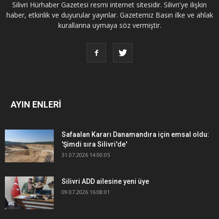
Silivri Hürhaber Gazetesi resmi internet sitesidir. Silivri'ye ilişkin
haber, etkinlik ve duyurular yayınlar. Gazetemiz Basın ilke ve ahlak
kurallarına uymaya söz vermiştir.
AYIN ENLERİ
Safaalan Kararı Danamandıra için emsal oldu:
'Şimdi sıra Silivri'de'
31.07.2026 14:00:05
Silivri ADD ailesine yeni üye
09.07.2026 16:08:01