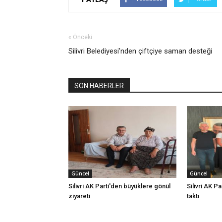
« Önceki
Silivri Belediyesi’nden çiftçiye saman desteği
SON HABERLER
Güncel
Güncel
Silivri AK Parti'den büyüklere gönül
Silivri AK Pa
ziyareti
taktı