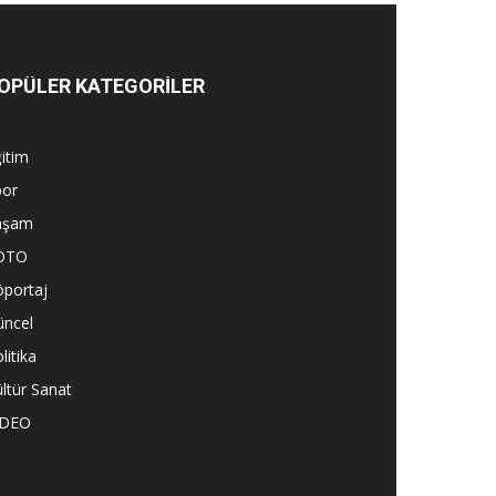
OPÜLER KATEGORİLER
itim
por
aşam
OTO
öportaj
üncel
litika
ltür Sanat
İDEO