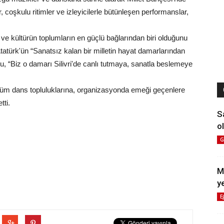
 coşkulu ritimler ve izleyicilerle bütünleşen performanslar,
 ve kültürün toplumların en güçlü bağlarından biri olduğunu
türk'ün “Sanatsız kalan bir milletin hayat damarlarından
lu, “Biz o damarı Silivri'de canlı tutmaya, sanatla beslemeye
tüm dans topluluklarına, organizasyonda emeği geçenlere
tti.
S
ol
G
M
y
E