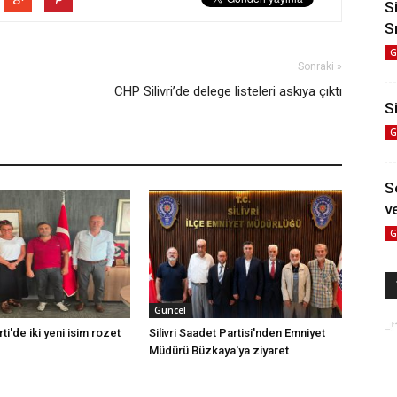
S
S
G
Sonraki »
CHP Silivri’de delege listeleri askıya çıktı
Si
G
S
ve
G
Güncel
rti'de iki yeni isim rozet
Silivri Saadet Partisi'nden Emniyet
Müdürü Büzkaya'ya ziyaret