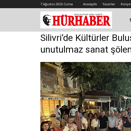
7 Ağustos 2026 Cuma
Anasayfa
Yazarlar
Künye
Silivri’de Kültürler Bul
unutulmaz sanat şölen