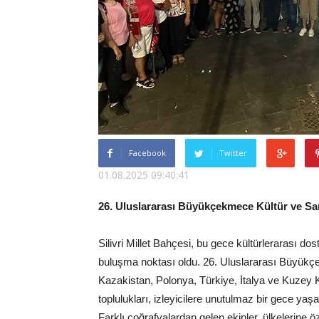
Facebook
Twitter
01.08.2025 09:40:41
26. Uluslararası Büyükçekmece Kültür ve Sana
Silivri Millet Bahçesi, bu gece kültürlerarası do
buluşma noktası oldu. 26. Uluslararası Büyükçe
Kazakistan, Polonya, Türkiye, İtalya ve Kuzey 
toplulukları, izleyicilere unutulmaz bir gece yaşat
Farklı coğrafyalardan gelen ekipler, ülkelerine 