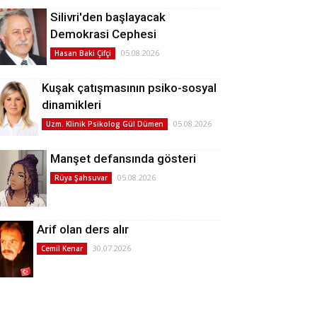
Silivri'den başlayacak
Demokrasi Cephesi
05.08.2026
Hasan Baki Çifçi
Kuşak çatışmasının psiko-sosyal
dinamikleri
05.08.2026
Uzm. Klinik Psikolog Gül Dümen
Manşet defansında gösteri
05.08.2026
Rüya Şahsuvar
Arif olan ders alır
30.07.2026
Cemil Kenar