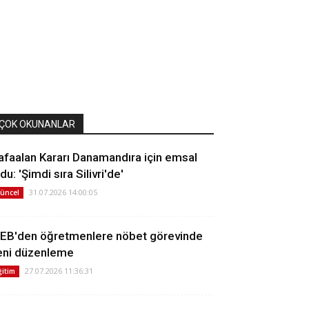
ÇOK OKUNANLAR
afaalan Kararı Danamandıra için emsal
du: 'Şimdi sıra Silivri'de'
31.07.2026 14:00:05
üncel
EB'den öğretmenlere nöbet görevinde
eni düzenleme
27.07.2026 11:36:31
ğitim