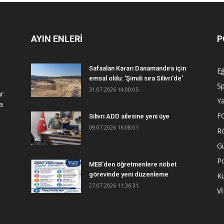
AYIN ENLERİ
P
Safaalan Kararı Danamandıra için
Eğ
emsal oldu: 'Şimdi sıra Silivri'de'
S
31.07.2026 14:00:05
r.
Y
a
F
Silivri ADD ailesine yeni üye
09.07.2026 16:08:01
R
G
Po
MEB'den öğretmenlere nöbet
görevinde yeni düzenleme
Kü
27.07.2026 11:36:31
V