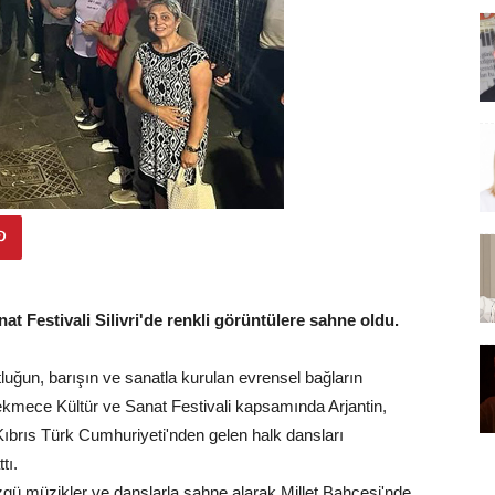
t Festivali Silivri'de renkli görüntülere sahne oldu.
stluğun, barışın ve sanatla kurulan evrensel bağların
kmece Kültür ve Sanat Festivali kapsamında Arjantin,
Kıbrıs Türk Cumhuriyeti'nden gelen halk dansları
tı.
özgü müzikler ve danslarla sahne alarak Millet Bahçesi'nde