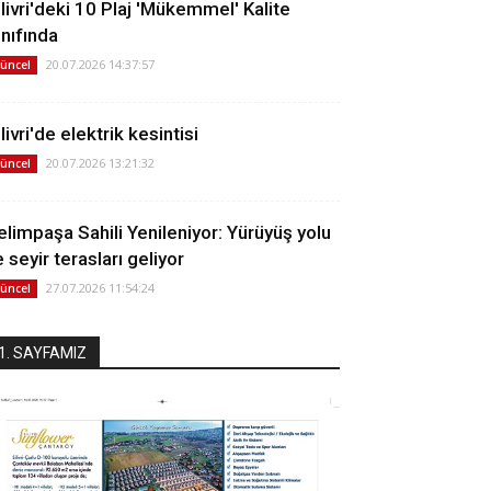
ilivri'deki 10 Plaj 'Mükemmel' Kalite
ınıfında
20.07.2026 14:37:57
üncel
livri'de elektrik kesintisi
20.07.2026 13:21:32
üncel
elimpaşa Sahili Yenileniyor: Yürüyüş yolu
 seyir terasları geliyor
27.07.2026 11:54:24
üncel
1. SAYFAMIZ