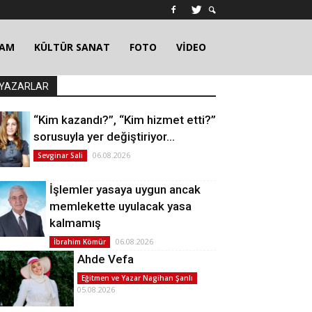
ŞAM
KÜLTÜR SANAT
FOTO
VİDEO
YAZARLAR
“Kim kazandı?”, “Kim hizmet etti?”
sorusuyla yer değiştiriyor…
06.08.2026
Sevginar Sali
İşlemler yasaya uygun ancak
memlekette uyulacak yasa
kalmamış
06.08.2026
İbrahim Kömür
Ahde Vefa
Eğitmen ve Yazar Nagihan Şanlı
05.08.2026