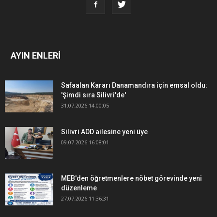
AYIN ENLERİ
Safaalan Kararı Danamandıra için emsal oldu:
'Şimdi sıra Silivri'de'
31.07.2026 14:00:05
Silivri ADD ailesine yeni üye
09.07.2026 16:08:01
MEB'den öğretmenlere nöbet görevinde yeni
düzenleme
27.07.2026 11:36:31