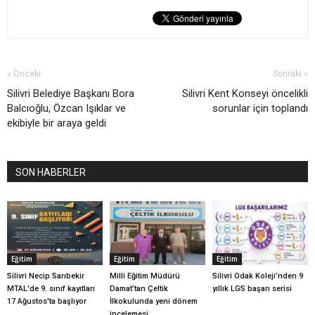
« Önceki
Sonraki »
Silivri Belediye Başkanı Bora
Silivri Kent Konseyi öncelikli
Balcıoğlu, Özcan Işıklar ve
sorunlar için toplandı
ekibiyle bir araya geldi
SON HABERLER
Eğitim
Eğitim
Eğitim
Silivri Necip Sarıbekir
Milli Eğitim Müdürü
Silivri Odak Koleji’nden 9
MTAL'de 9. sınıf kayıtları
Damat’tan Çeltik
yıllık LGS başarı serisi
17 Ağustos'ta başlıyor
İlkokulunda yeni dönem
incelemesi