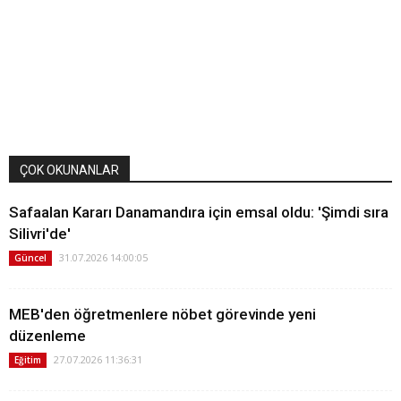
ÇOK OKUNANLAR
Safaalan Kararı Danamandıra için emsal oldu: 'Şimdi sıra
Silivri'de'
31.07.2026 14:00:05
Güncel
MEB'den öğretmenlere nöbet görevinde yeni
düzenleme
27.07.2026 11:36:31
Eğitim