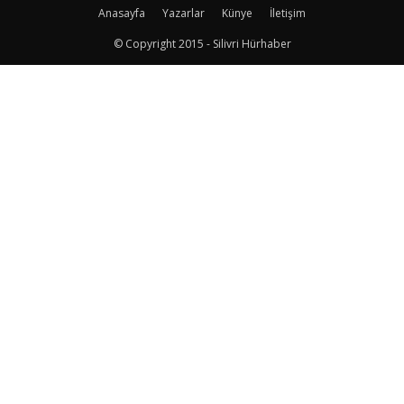
Anasayfa
Yazarlar
Künye
İletişim
© Copyright 2015 - Silivri Hürhaber