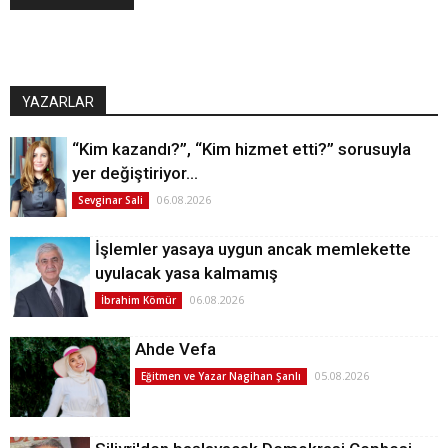
YAZARLAR
“Kim kazandı?”, “Kim hizmet etti?” sorusuyla
yer değiştiriyor…
06.08.2026
Sevginar Sali
İşlemler yasaya uygun ancak memlekette
uyulacak yasa kalmamış
06.08.2026
İbrahim Kömür
Ahde Vefa
05.08.2026
Eğitmen ve Yazar Nagihan Şanlı