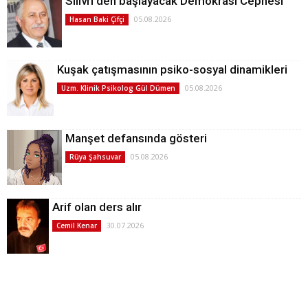
Silivri'den başlayacak Demokrasi Cephesi
05.08.2026
Hasan Baki Çifçi
Kuşak çatışmasının psiko-sosyal dinamikleri
05.08.2026
Uzm. Klinik Psikolog Gül Dümen
Manşet defansında gösteri
05.08.2026
Rüya Şahsuvar
Arif olan ders alır
30.07.2026
Cemil Kenar