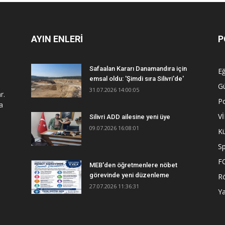
AYIN ENLERİ
P
Safaalan Kararı Danamandıra için
Eğ
emsal oldu: 'Şimdi sıra Silivri'de'
G
31.07.2026 14:00:05
r.
Po
a
V
Silivri ADD ailesine yeni üye
09.07.2026 16:08:01
Kü
S
F
MEB'den öğretmenlere nöbet
görevinde yeni düzenleme
R
27.07.2026 11:36:31
Y