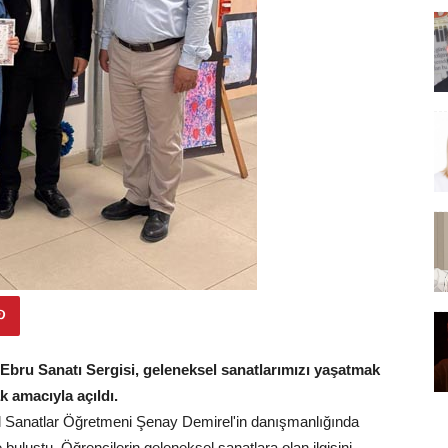
ı Ebru Sanatı Sergisi, geleneksel sanatlarımızı yaşatmak
k amacıyla açıldı.
sel Sanatlar Öğretmeni Şenay Demirel'in danışmanlığında
buluştu. Öğrencilerin geleneksel sanatlara olan ilgisini