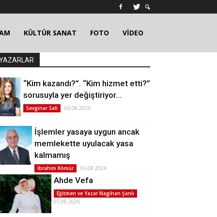
ŞAM
KÜLTÜR SANAT
FOTO
VİDEO
YAZARLAR
“Kim kazandı?”. “Kim hizmet etti?”
sorusuyla yer değiştiriyor…
06.08.2026
Sevginar Sali
İşlemler yasaya uygun ancak
memlekette uyulacak yasa
kalmamış
06.08.2026
İbrahim Kömür
Ahde Vefa
Eğitmen ve Yazar Nagihan Şanlı
05.08.2026