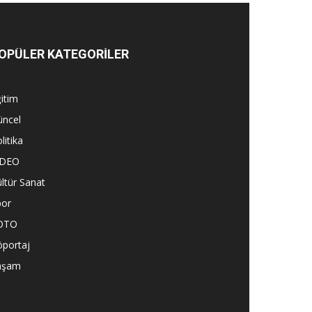
OPÜLER KATEGORİLER
itim
üncel
litika
İDEO
ltür Sanat
por
OTO
öportaj
aşam