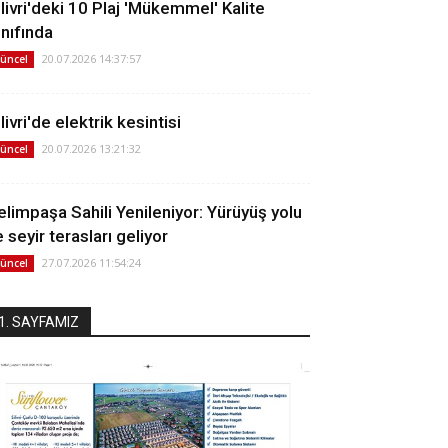
ilivri'deki 10 Plaj 'Mükemmel' Kalite
ınıfında
20.07.2026 14:37:57
üncel
livri'de elektrik kesintisi
20.07.2026 13:21:32
üncel
elimpaşa Sahili Yenileniyor: Yürüyüş yolu
 seyir terasları geliyor
27.07.2026 11:54:24
üncel
1. SAYFAMIZ