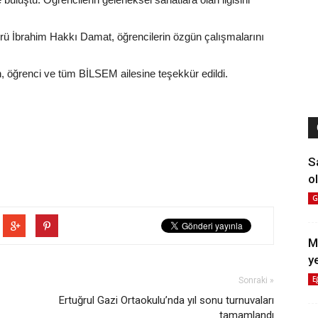
üdürü İbrahim Hakkı Damat, öğrencilerin özgün çalışmalarını
 öğrenci ve tüm BİLSEM ailesine teşekkür edildi.
S
ol
G
M
y
E
Sonraki »
Ertuğrul Gazi Ortaokulu’nda yıl sonu turnuvaları
tamamlandı