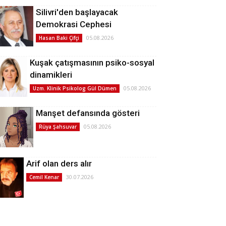
Silivri'den başlayacak
Demokrasi Cephesi
05.08.2026
Hasan Baki Çifçi
Kuşak çatışmasının psiko-sosyal
dinamikleri
05.08.2026
Uzm. Klinik Psikolog Gül Dümen
Manşet defansında gösteri
05.08.2026
Rüya Şahsuvar
Arif olan ders alır
30.07.2026
Cemil Kenar