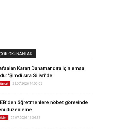
ÇOK OKUNANLAR
afaalan Kararı Danamandıra için emsal
du: 'Şimdi sıra Silivri'de'
31.07.2026 14:00:05
üncel
EB'den öğretmenlere nöbet görevinde
eni düzenleme
27.07.2026 11:36:31
ğitim