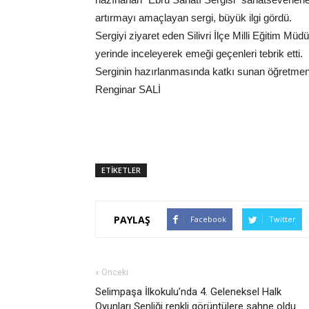
artırmayı amaçlayan sergi, büyük ilgi gördü.
Sergiyi ziyaret eden Silivri İlçe Milli Eğitim M
yerinde inceleyerek emeği geçenleri tebrik etti.
Serginin hazırlanmasında katkı sunan öğretmen,
Renginar SALİ
ETİKETLER
PAYLAŞ
Facebook
Twitter
« Önceki
Selimpaşa İlkokulu’nda 4. Geleneksel Halk
Oyunları Şenliği renkli görüntülere sahne oldu