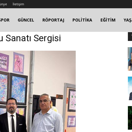
ünye
İletişim
SPOR
GÜNCEL
RÖPORTAJ
POLİTİKA
EĞİTİM
YA
u Sanatı Sergisi