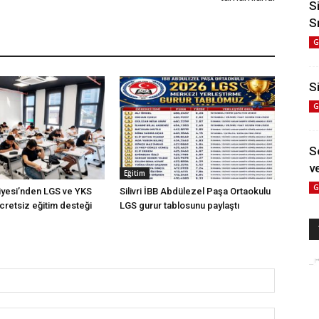
S
S
G
Si
G
S
ve
Eğitim
G
diyesi’nden LGS ve YKS
Silivri İBB Abdülezel Paşa Ortaokulu
cretsiz eğitim desteği
LGS gurur tablosunu paylaştı