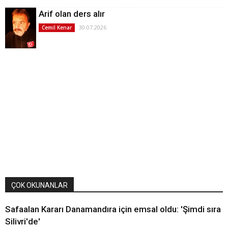
Arif olan ders alır
30.07.2026
Cemil Kenar
ÇOK OKUNANLAR
Safaalan Kararı Danamandıra için emsal oldu: 'Şimdi sıra
Silivri'de'