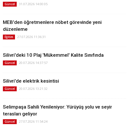
31.07.2026 14:00:05
Güncel
MEB'den öğretmenlere nöbet görevinde yeni
düzenleme
27.07.2026 11:36:31
Eğitim
Silivri'deki 10 Plaj 'Mükemmel' Kalite Sınıfında
20.07.2026 14:37:57
Güncel
Silivri'de elektrik kesintisi
20.07.2026 13:21:32
Güncel
Selimpaşa Sahili Yenileniyor: Yürüyüş yolu ve seyir
terasları geliyor
27.07.2026 11:54:24
Güncel