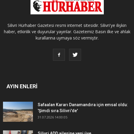
Silivri Hürhaber Gazetesi resmi internet sitesidir. Silivri'ye ilişkin
haber, etkinlik ve duyurular yayınlar. Gazetemiz Basın ilke ve ahlak
kurallarına uymaya söz vermiştir.
AYIN ENLERİ
Safaalan Kararı Danamandıra için emsal oldu:
'Şimdi sıra Silivri'de'
31.07.2026 14:00:05
Silivri ADD ailesine yeni üye