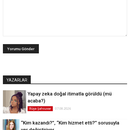
YAZARLAR
Yapay zeka doğal itimatla görüldü (mü
acaba?)
07.08.2026
Rüya Şahsuvar
“Kim kazandı?”, “Kim hizmet etti?” sorusuyla
yer değiştiriyor…