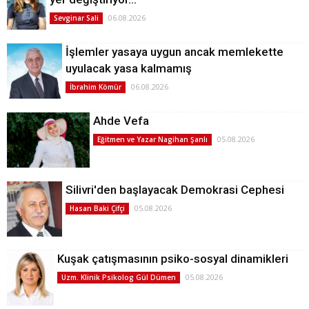
06.08.2026
Sevginar Sali
İşlemler yasaya uygun ancak memlekette
uyulacak yasa kalmamış
06.08.2026
İbrahim Kömür
Ahde Vefa
05.08.2026
Eğitmen ve Yazar Nagihan Şanlı
Silivri'den başlayacak Demokrasi Cephesi
05.08.2026
Hasan Baki Çifçi
Kuşak çatışmasının psiko-sosyal dinamikleri
05.08.2026
Uzm. Klinik Psikolog Gül Dümen