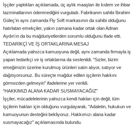
İşçiler yaptıkları açıklamada, üç aylık maaşları ile kıdem ve ihbar
tazminatlarının ödenmediğini vurguladı. Fabrikanın sahibi İbrahim
Güleç'in aynı zamanda Fly Soft markasının da sahibi olduğunu
hatırlatan emekçiler, yakın zamana kadar ortak olan Adnan
Aydın'ın da bu mağduriyetlerden sorumlu olduğunu ifade etti.
TEDARİKÇİ VE İŞ ORTAKLARINA MESAJ
Açıklamada yalnızca kamuoyuna değil, aynı zamanda firmayla iş
yapan tedarikçi ve iş ortaklarına da seslenildi. “Sizler, bizim
emeğimizin üzerine kurulmuş ürünleri satın alıyor, satıyor ve
dağıtıyorsunuz. Bu süreçte mağdur edilen işçilerin hakkını
görmezden gelmeyin” ifadelerine yer verildi.
“HAKKIMIZI ALANA KADAR SUSMAYACAĞIZ”
İşçiler, mücadelelerinin yalnızca kendi hakları için değil, tüm
işçilerin hakları için olduğunu vurgulayarak, “Adaletin, hukukun ve
kamuoyunun desteğini bekliyoruz. Hakkımızı alana kadar
susmayacağız” açıklamasında bulundu.