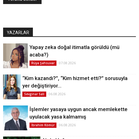
YAZARLAR
Yapay zeka doğal itimatla görüldü (mü
acaba?)
07.08.2026
Rüya Şahsuvar
“Kim kazandı?”, “Kim hizmet etti?” sorusuyla
yer değiştiriyor…
06.08.2026
Sevginar Sali
İşlemler yasaya uygun ancak memlekette
uyulacak yasa kalmamış
06.08.2026
İbrahim Kömür