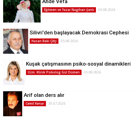
Ahde Vefa
05.08.2026
Eğitmen ve Yazar Nagihan Şanlı
Silivri'den başlayacak Demokrasi Cephesi
05.08.2026
Hasan Baki Çifçi
Kuşak çatışmasının psiko-sosyal dinamikleri
05.08.2026
Uzm. Klinik Psikolog Gül Dümen
Arif olan ders alır
30.07.2026
Cemil Kenar