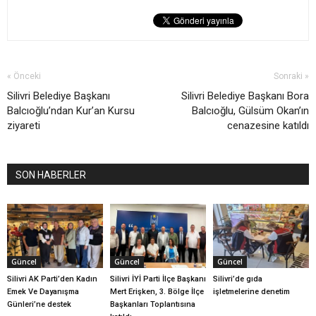
« Önceki
Sonraki »
Silivri Belediye Başkanı
Silivri Belediye Başkanı Bora
Balcıoğlu’ndan Kur’an Kursu
Balcıoğlu, Gülsüm Okan’ın
ziyareti
cenazesine katıldı
SON HABERLER
Güncel
Güncel
Güncel
Silivri AK Parti’den Kadın
Silivri İYİ Parti İlçe Başkanı
Silivri’de gıda
Emek Ve Dayanışma
Mert Erişken, 3. Bölge İlçe
işletmelerine denetim
Günleri’ne destek
Başkanları Toplantısına