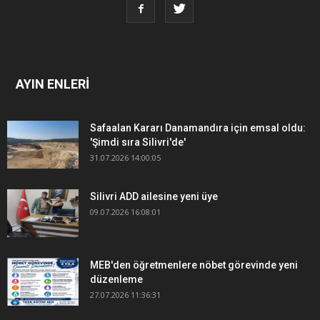
AYIN ENLERİ
Safaalan Kararı Danamandıra için emsal oldu:
'Şimdi sıra Silivri'de'
31.07.2026 14:00:05
Silivri ADD ailesine yeni üye
09.07.2026 16:08:01
MEB'den öğretmenlere nöbet görevinde yeni
düzenleme
27.07.2026 11:36:31