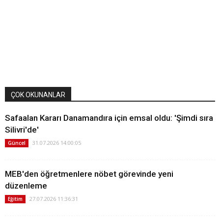
ÇOK OKUNANLAR
Safaalan Kararı Danamandıra için emsal oldu: 'Şimdi sıra
Silivri'de'
31.07.2026 14:00:05
Güncel
MEB'den öğretmenlere nöbet görevinde yeni
düzenleme
27.07.2026 11:36:31
Eğitim