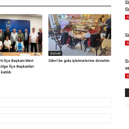
S
S
G
Si
G
Güncel
S
arti İlçe Başkanı Mert
Silivri’de gıda işletmelerine denetim
Bölge İlçe Başkanları
ve
katıldı
G