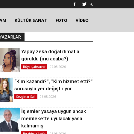
ŞAM
KÜLTÜR SANAT
FOTO
VİDEO
YAZARLAR
Yapay zeka doğal itimatla
görüldü (mü acaba?)
07.08.2026
Rüya Şahsuvar
“Kim kazandı?”, “Kim hizmet etti?”
sorusuyla yer değiştiriyor…
06.08.2026
Sevginar Sali
İşlemler yasaya uygun ancak
memlekette uyulacak yasa
kalmamış
06.08.2026
İbrahim Kömür