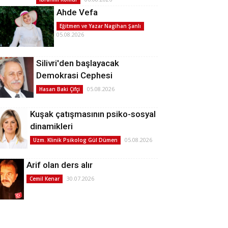
Ahde Vefa
Eğitmen ve Yazar Nagihan Şanlı
05.08.2026
Silivri'den başlayacak
Demokrasi Cephesi
05.08.2026
Hasan Baki Çifçi
Kuşak çatışmasının psiko-sosyal
dinamikleri
05.08.2026
Uzm. Klinik Psikolog Gül Dümen
Arif olan ders alır
30.07.2026
Cemil Kenar