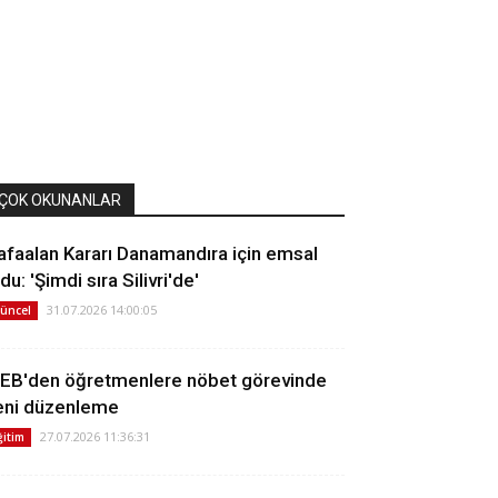
ÇOK OKUNANLAR
afaalan Kararı Danamandıra için emsal
du: 'Şimdi sıra Silivri'de'
31.07.2026 14:00:05
üncel
EB'den öğretmenlere nöbet görevinde
eni düzenleme
27.07.2026 11:36:31
ğitim