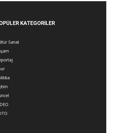
OPÜLER KATEGORİLER
ltür Sanat
aşam
öportaj
por
litika
itim
üncel
İDEO
OTO