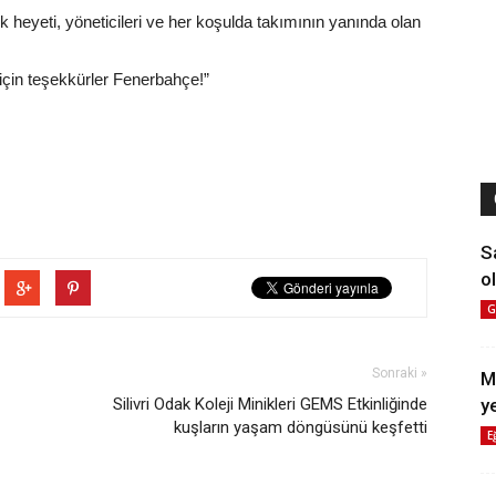
k heyeti, yöneticileri ve her koşulda takımının yanında olan
 için teşekkürler Fenerbahçe!”
S
ol
G
Sonraki »
M
Silivri Odak Koleji Minikleri GEMS Etkinliğinde
y
kuşların yaşam döngüsünü keşfetti
E