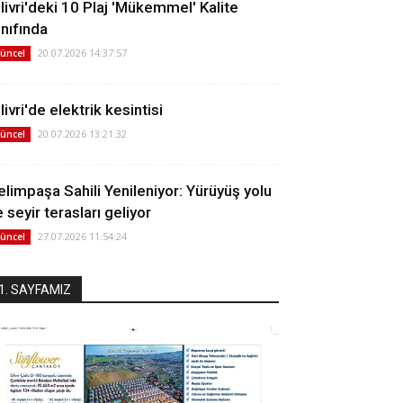
ilivri'deki 10 Plaj 'Mükemmel' Kalite
ınıfında
20.07.2026 14:37:57
üncel
livri'de elektrik kesintisi
20.07.2026 13:21:32
üncel
elimpaşa Sahili Yenileniyor: Yürüyüş yolu
 seyir terasları geliyor
27.07.2026 11:54:24
üncel
1. SAYFAMIZ