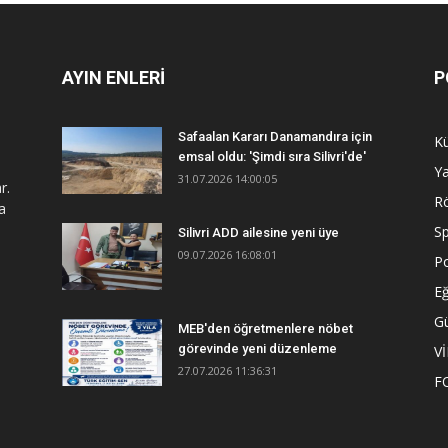
AYIN ENLERİ
P
Safaalan Kararı Danamandıra için
Kü
emsal oldu: 'Şimdi sıra Silivri'de'
Y
31.07.2026 14:00:05
r.
R
a
S
Silivri ADD ailesine yeni üye
09.07.2026 16:08:01
Po
Eğ
G
MEB'den öğretmenlere nöbet
görevinde yeni düzenleme
V
27.07.2026 11:36:31
F