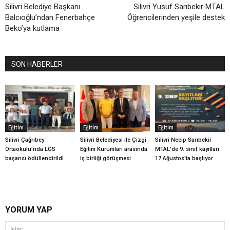
Silivri Belediye Başkanı
Silivri Yusuf Sarıbekir MTAL
Balcıoğlu’ndan Fenerbahçe
Öğrencilerinden yeşile destek
Beko’ya kutlama
SON HABERLER
Eğitim
Eğitim
Eğitim
Silivri Çağrıbey
Silivri Belediyesi ile Çizgi
Silivri Necip Sarıbekir
Ortaokulu’nda LGS
Eğitim Kurumları arasında
MTAL'de 9. sınıf kayıtları
başarısı ödüllendirildi
iş birliği görüşmesi
17 Ağustos'ta başlıyor
YORUM YAP