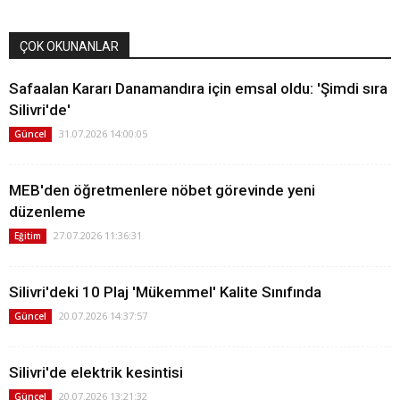
ÇOK OKUNANLAR
Safaalan Kararı Danamandıra için emsal oldu: 'Şimdi sıra
Silivri'de'
31.07.2026 14:00:05
Güncel
MEB'den öğretmenlere nöbet görevinde yeni
düzenleme
27.07.2026 11:36:31
Eğitim
Silivri'deki 10 Plaj 'Mükemmel' Kalite Sınıfında
20.07.2026 14:37:57
Güncel
Silivri'de elektrik kesintisi
20.07.2026 13:21:32
Güncel