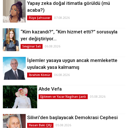
Yapay zeka doğal itimatla görüldü (mü
acaba?)
07.08.2026
Rüya Şahsuvar
“Kim kazandı?”, “Kim hizmet etti?” sorusuyla
yer değiştiriyor…
06.08.2026
Sevginar Sali
İşlemler yasaya uygun ancak memlekette
uyulacak yasa kalmamış
06.08.2026
İbrahim Kömür
Ahde Vefa
05.08.2026
Eğitmen ve Yazar Nagihan Şanlı
Silivri'den başlayacak Demokrasi Cephesi
05.08.2026
Hasan Baki Çifçi