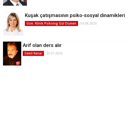
Kuşak çatışmasının psiko-sosyal dinamikleri
05.08.2026
Uzm. Klinik Psikolog Gül Dümen
Arif olan ders alır
30.07.2026
Cemil Kenar