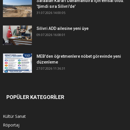
Safaalan Kararı Danamandıra için emsal oldu:
'Şimdi sıra Silivri'de'
31.07.2026 14:00:05
Silivri ADD ailesine yeni üye
09.07.2026 16:08:01
MEB'den öğretmenlere nöbet görevinde yeni
düzenleme
27.07.2026 11:36:31
POPÜLER KATEGORİLER
Kültür Sanat
Röportaj