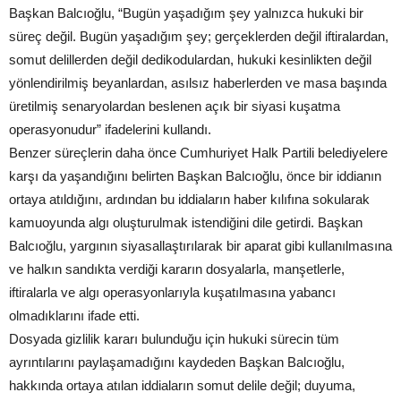
Başkan Balcıoğlu, “Bugün yaşadığım şey yalnızca hukuki bir
süreç değil. Bugün yaşadığım şey; gerçeklerden değil iftiralardan,
somut delillerden değil dedikodulardan, hukuki kesinlikten değil
yönlendirilmiş beyanlardan, asılsız haberlerden ve masa başında
üretilmiş senaryolardan beslenen açık bir siyasi kuşatma
operasyonudur” ifadelerini kullandı.
Benzer süreçlerin daha önce Cumhuriyet Halk Partili belediyelere
karşı da yaşandığını belirten Başkan Balcıoğlu, önce bir iddianın
ortaya atıldığını, ardından bu iddiaların haber kılıfına sokularak
kamuoyunda algı oluşturulmak istendiğini dile getirdi. Başkan
Balcıoğlu, yargının siyasallaştırılarak bir aparat gibi kullanılmasına
ve halkın sandıkta verdiği kararın dosyalarla, manşetlerle,
iftiralarla ve algı operasyonlarıyla kuşatılmasına yabancı
olmadıklarını ifade etti.
Dosyada gizlilik kararı bulunduğu için hukuki sürecin tüm
ayrıntılarını paylaşamadığını kaydeden Başkan Balcıoğlu,
hakkında ortaya atılan iddiaların somut delile değil; duyuma,