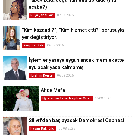
acaba?)
07.08.2026
Rüya Şahsuvar
“Kim kazandı?”, “Kim hizmet etti?” sorusuyla
yer değiştiriyor…
06.08.2026
Sevginar Sali
İşlemler yasaya uygun ancak memlekette
uyulacak yasa kalmamış
06.08.2026
İbrahim Kömür
Ahde Vefa
05.08.2026
Eğitmen ve Yazar Nagihan Şanlı
Silivri'den başlayacak Demokrasi Cephesi
05.08.2026
Hasan Baki Çifçi