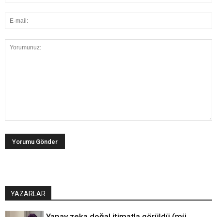
YAZARLAR
Yapay zeka doğal itimatla görüldü (mü