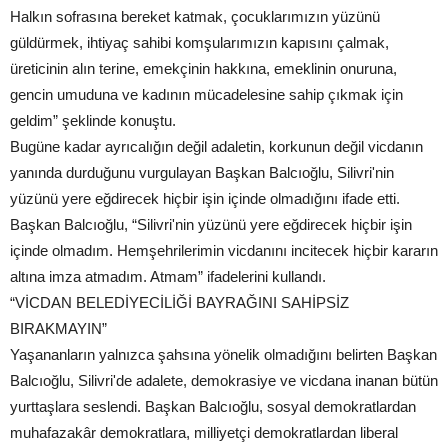
Halkın sofrasına bereket katmak, çocuklarımızın yüzünü
güldürmek, ihtiyaç sahibi komşularımızın kapısını çalmak,
üreticinin alın terine, emekçinin hakkına, emeklinin onuruna,
gencin umuduna ve kadının mücadelesine sahip çıkmak için
geldim” şeklinde konuştu.
Bugüne kadar ayrıcalığın değil adaletin, korkunun değil vicdanın
yanında durduğunu vurgulayan Başkan Balcıoğlu, Silivri'nin
yüzünü yere eğdirecek hiçbir işin içinde olmadığını ifade etti.
Başkan Balcıoğlu, “Silivri'nin yüzünü yere eğdirecek hiçbir işin
içinde olmadım. Hemşehrilerimin vicdanını incitecek hiçbir kararın
altına imza atmadım. Atmam” ifadelerini kullandı.
“VİCDAN BELEDİYECİLİĞİ BAYRAĞINI SAHİPSİZ
BIRAKMAYIN”
Yaşananların yalnızca şahsına yönelik olmadığını belirten Başkan
Balcıoğlu, Silivri'de adalete, demokrasiye ve vicdana inanan bütün
yurttaşlara seslendi. Başkan Balcıoğlu, sosyal demokratlardan
muhafazakâr demokratlara, milliyetçi demokratlardan liberal