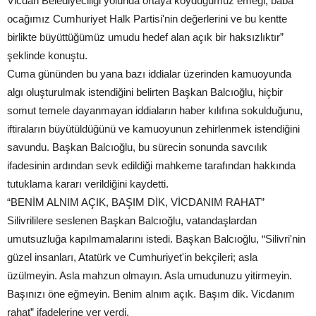
Vicdan Belediyeciliği yolunda ortaya koyduğumuz emeği, baba
ocağımız Cumhuriyet Halk Partisi'nin değerlerini ve bu kentte
birlikte büyüttüğümüz umudu hedef alan açık bir haksızlıktır”
şeklinde konuştu.
Cuma gününden bu yana bazı iddialar üzerinden kamuoyunda
algı oluşturulmak istendiğini belirten Başkan Balcıoğlu, hiçbir
somut temele dayanmayan iddiaların haber kılıfına sokulduğunu,
iftiraların büyütüldüğünü ve kamuoyunun zehirlenmek istendiğini
savundu. Başkan Balcıoğlu, bu sürecin sonunda savcılık
ifadesinin ardından sevk edildiği mahkeme tarafından hakkında
tutuklama kararı verildiğini kaydetti.
“BENİM ALNIM AÇIK, BAŞIM DİK, VİCDANIM RAHAT”
Silivrililere seslenen Başkan Balcıoğlu, vatandaşlardan
umutsuzluğa kapılmamalarını istedi. Başkan Balcıoğlu, “Silivri'nin
güzel insanları, Atatürk ve Cumhuriyet'in bekçileri; asla
üzülmeyin. Asla mahzun olmayın. Asla umudunuzu yitirmeyin.
Başınızı öne eğmeyin. Benim alnım açık. Başım dik. Vicdanım
rahat” ifadelerine yer verdi.