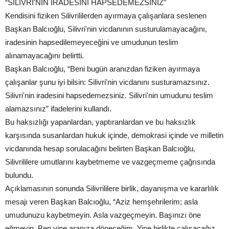
“SİLİVRİ'NİN İRADESİNİ HAPSEDEMEZSİNİZ”
Kendisini fiziken Silivrililerden ayırmaya çalışanlara seslenen
Başkan Balcıoğlu, Silivri'nin vicdanının susturulamayacağını,
iradesinin hapsedilemeyeceğini ve umudunun teslim
alınamayacağını belirtti.
Başkan Balcıoğlu, “Beni bugün aranızdan fiziken ayırmaya
çalışanlar şunu iyi bilsin: Silivri'nin vicdanını susturamazsınız.
Silivri'nin iradesini hapsedemezsiniz. Silivri'nin umudunu teslim
alamazsınız” ifadelerini kullandı.
Bu haksızlığı yapanlardan, yaptıranlardan ve bu haksızlık
karşısında susanlardan hukuk içinde, demokrasi içinde ve milletin
vicdanında hesap sorulacağını belirten Başkan Balcıoğlu,
Silivrililere umutlarını kaybetmeme ve vazgeçmeme çağrısında
bulundu.
Açıklamasının sonunda Silivrililere birlik, dayanışma ve kararlılık
mesajı veren Başkan Balcıoğlu, “Aziz hemşehrilerim; asla
umudunuzu kaybetmeyin. Asla vazgeçmeyin. Başınızı öne
eğmeyin. Ben yine aranıza döneceğim. Yine birlikte çalışacağız.