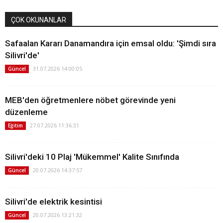
ÇOK OKUNANLAR
Safaalan Kararı Danamandıra için emsal oldu: 'Şimdi sıra
Silivri'de'
31.07.2026 14:00:05
Güncel
MEB'den öğretmenlere nöbet görevinde yeni
düzenleme
27.07.2026 11:36:31
Eğitim
Silivri'deki 10 Plaj 'Mükemmel' Kalite Sınıfında
20.07.2026 14:37:57
Güncel
Silivri'de elektrik kesintisi
20.07.2026 13:21:32
Güncel