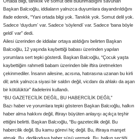
Ortada bilgi, tanıklık ve somut delil bulunmadığını savunan
Başkan Balcıoğlu, iddiaların yalnızca duyumlara dayandırıldığını
ifade ederek, “Yani ortada bilgi yok. Tanıklık yok. Somut delil yok.
Sadece ‘duydum' var. Sadece ‘söylendi' var. Sadece ‘bana böyle
geldi' var” dedi.
Ailesi üzerinden de iddialar ortaya atıldığını belirten Başkan
Balcıoğlu, 12 yaşında kaybettiği babası üzerinden yapılan
yorumlara sert tepki gösterdi. Başkan Balcıoğlu, “Çocuk yaşta
kaybettiğim rahmetli babam üzerinden bile iftira üretmekten
çekinmediler. İnsanın ailesine, acısına, hatırasına uzanan bu kirli
dil; artık yalnızca siyasi bir saldırı değil, vicdanı da ahlakı da aşan
bir kötülüktür” ifadelerini kullandı.
“BU GAZETECİLİK DEĞİL, BU HABERCİLİK DEĞİL”
Bazı haber ve yorumlara tepki gösteren Başkan Balcıoğlu, halkın
haber alma hakkını değil, iftirayı büyüten anlayışı açıkça teşhir
ettiğini belirtti. Başkan Balcıoğlu, “Bu gazetecilik değil. Bu
habercilik değil. Bu kamu görevi hiç değil. Bu, iftiraya manşet
atmak. Bu, dedikoduya haber süsü vermek. Bu, halkın seçtiği