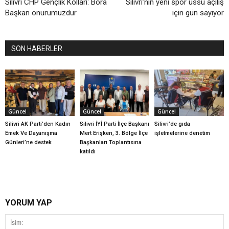
Silivri CHP Gençlik Kolları: Bora
Silivri’nin yeni spor üssü açılış
Başkan onurumuzdur
için gün sayıyor
SON HABERLER
Güncel
Güncel
Güncel
Silivri AK Parti’den Kadın
Silivri İYİ Parti İlçe Başkanı
Silivri’de gıda
Emek Ve Dayanışma
Mert Erişken, 3. Bölge İlçe
işletmelerine denetim
Günleri’ne destek
Başkanları Toplantısına
katıldı
YORUM YAP