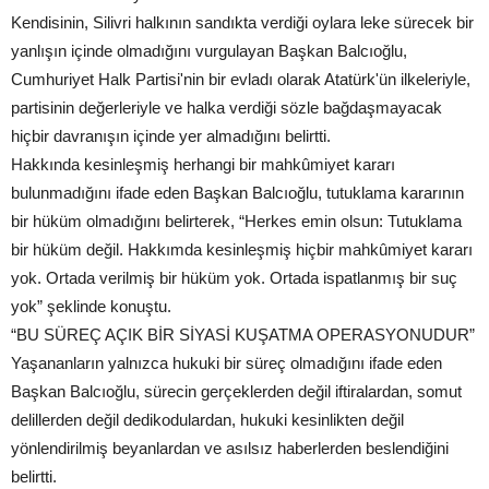
Kendisinin, Silivri halkının sandıkta verdiği oylara leke sürecek bir
yanlışın içinde olmadığını vurgulayan Başkan Balcıoğlu,
Cumhuriyet Halk Partisi'nin bir evladı olarak Atatürk'ün ilkeleriyle,
partisinin değerleriyle ve halka verdiği sözle bağdaşmayacak
hiçbir davranışın içinde yer almadığını belirtti.
Hakkında kesinleşmiş herhangi bir mahkûmiyet kararı
bulunmadığını ifade eden Başkan Balcıoğlu, tutuklama kararının
bir hüküm olmadığını belirterek, “Herkes emin olsun: Tutuklama
bir hüküm değil. Hakkımda kesinleşmiş hiçbir mahkûmiyet kararı
yok. Ortada verilmiş bir hüküm yok. Ortada ispatlanmış bir suç
yok” şeklinde konuştu.
“BU SÜREÇ AÇIK BİR SİYASİ KUŞATMA OPERASYONUDUR”
Yaşananların yalnızca hukuki bir süreç olmadığını ifade eden
Başkan Balcıoğlu, sürecin gerçeklerden değil iftiralardan, somut
delillerden değil dedikodulardan, hukuki kesinlikten değil
yönlendirilmiş beyanlardan ve asılsız haberlerden beslendiğini
belirtti.