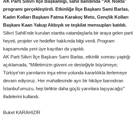
AK Parti Silivri İlçe Başkanlığı, sahil bandında “AK Nokta”
programı gerçekleştirdi. Etkinliğe İlçe Başkanı Sami Barlas,
Kadın Kolları Başkanı Fatma Karakoç Meto, Gençlik Kolları
Başkanı Kaan Yakup Akbıyık ve teşkilat mensupları katıldı.
Silivri Sahili'nde kurulan stantta vatandaşlarla bir araya gelen parti
heyeti, projeler ve hedefler hakkında bilgi verdi. Program
kapsamında yeni üye kayıtları da yapıldı.
AK Parti Silivri İlçe Başkanı Sami Barlas, etkinlik sonrası yaptığı
açıklamada, “Milletimizin güveni ve desteğiyle büyümeye;
Türkiye'nin yarınlarını inşa etme yolunda kararlılıkla ilerlemeye
devam ediyoruz. Her mahallesinde ayrı bir hikâye barındıran
İstanbul'umuzu, hep birlikte daha güçlü yarınlara taşıyacağız”
ifadelerini kullandı.
Buket KARAHIZIR