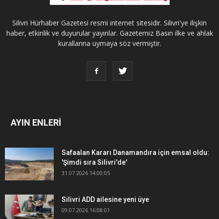
Silivri Hürhaber Gazetesi resmi internet sitesidir. Silivri'ye ilişkin
haber, etkinlik ve duyurular yayınlar. Gazetemiz Basın ilke ve ahlak
kurallarına uymaya söz vermiştir.
AYIN ENLERİ
Safaalan Kararı Danamandıra için emsal oldu:
'Şimdi sıra Silivri'de'
31.07.2026 14:00:05
Silivri ADD ailesine yeni üye
09.07.2026 16:08:01