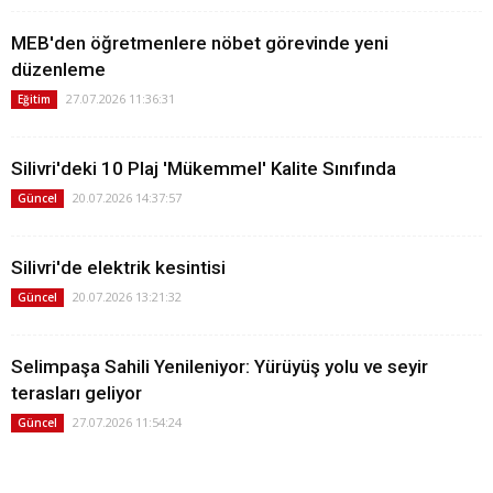
MEB'den öğretmenlere nöbet görevinde yeni
düzenleme
27.07.2026 11:36:31
Eğitim
Silivri'deki 10 Plaj 'Mükemmel' Kalite Sınıfında
20.07.2026 14:37:57
Güncel
Silivri'de elektrik kesintisi
20.07.2026 13:21:32
Güncel
Selimpaşa Sahili Yenileniyor: Yürüyüş yolu ve seyir
terasları geliyor
27.07.2026 11:54:24
Güncel