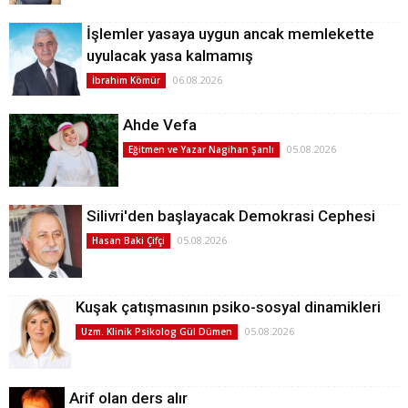
İşlemler yasaya uygun ancak memlekette
uyulacak yasa kalmamış
06.08.2026
İbrahim Kömür
Ahde Vefa
05.08.2026
Eğitmen ve Yazar Nagihan Şanlı
Silivri'den başlayacak Demokrasi Cephesi
05.08.2026
Hasan Baki Çifçi
Kuşak çatışmasının psiko-sosyal dinamikleri
05.08.2026
Uzm. Klinik Psikolog Gül Dümen
Arif olan ders alır