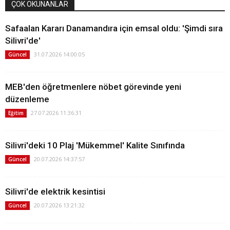
ÇOK OKUNANLAR
Safaalan Kararı Danamandıra için emsal oldu: 'Şimdi sıra
Silivri'de'
31.07.2026 14:00:05
Güncel
MEB'den öğretmenlere nöbet görevinde yeni
düzenleme
27.07.2026 11:36:31
Eğitim
Silivri'deki 10 Plaj 'Mükemmel' Kalite Sınıfında
20.07.2026 14:37:57
Güncel
Silivri'de elektrik kesintisi
20.07.2026 13:21:32
Güncel