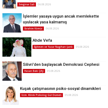
06.08.2026
Sevginar Sali
İşlemler yasaya uygun ancak memlekette
uyulacak yasa kalmamış
06.08.2026
İbrahim Kömür
Ahde Vefa
05.08.2026
Eğitmen ve Yazar Nagihan Şanlı
Silivri'den başlayacak Demokrasi Cephesi
05.08.2026
Hasan Baki Çifçi
Kuşak çatışmasının psiko-sosyal dinamikleri
05.08.2026
Uzm. Klinik Psikolog Gül Dümen