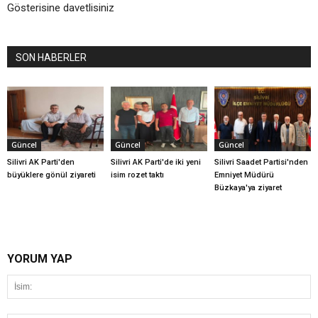
Gösterisine davetlisiniz
SON HABERLER
Güncel
Güncel
Güncel
Silivri AK Parti'den
Silivri AK Parti'de iki yeni
Silivri Saadet Partisi'nden
büyüklere gönül ziyareti
isim rozet taktı
Emniyet Müdürü
Büzkaya'ya ziyaret
YORUM YAP