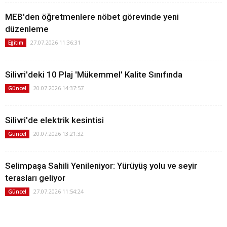
MEB'den öğretmenlere nöbet görevinde yeni
düzenleme
27.07.2026 11:36:31
Eğitim
Silivri'deki 10 Plaj 'Mükemmel' Kalite Sınıfında
20.07.2026 14:37:57
Güncel
Silivri'de elektrik kesintisi
20.07.2026 13:21:32
Güncel
Selimpaşa Sahili Yenileniyor: Yürüyüş yolu ve seyir
terasları geliyor
27.07.2026 11:54:24
Güncel