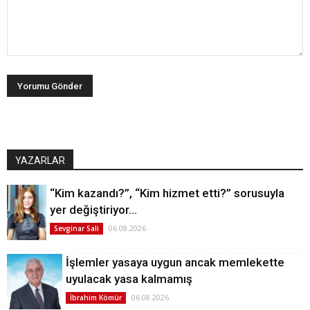
YAZARLAR
“Kim kazandı?”, “Kim hizmet etti?” sorusuyla
yer değiştiriyor…
06.08.2026
Sevginar Sali
İşlemler yasaya uygun ancak memlekette
uyulacak yasa kalmamış
06.08.2026
İbrahim Kömür