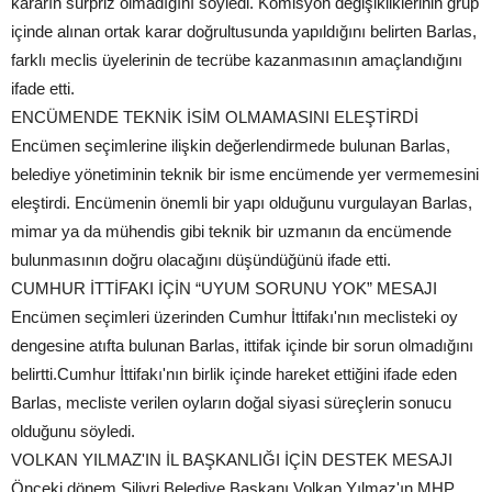
kararın sürpriz olmadığını söyledi. Komisyon değişikliklerinin grup
içinde alınan ortak karar doğrultusunda yapıldığını belirten Barlas,
farklı meclis üyelerinin de tecrübe kazanmasının amaçlandığını
ifade etti.
ENCÜMENDE TEKNİK İSİM OLMAMASINI ELEŞTİRDİ
Encümen seçimlerine ilişkin değerlendirmede bulunan Barlas,
belediye yönetiminin teknik bir isme encümende yer vermemesini
eleştirdi. Encümenin önemli bir yapı olduğunu vurgulayan Barlas,
mimar ya da mühendis gibi teknik bir uzmanın da encümende
bulunmasının doğru olacağını düşündüğünü ifade etti.
CUMHUR İTTİFAKI İÇİN “UYUM SORUNU YOK” MESAJI
Encümen seçimleri üzerinden Cumhur İttifakı'nın meclisteki oy
dengesine atıfta bulunan Barlas, ittifak içinde bir sorun olmadığını
belirtti.Cumhur İttifakı'nın birlik içinde hareket ettiğini ifade eden
Barlas, mecliste verilen oyların doğal siyasi süreçlerin sonucu
olduğunu söyledi.
VOLKAN YILMAZ'IN İL BAŞKANLIĞI İÇİN DESTEK MESAJI
Önceki dönem Silivri Belediye Başkanı Volkan Yılmaz'ın MHP