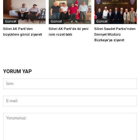
Güncel
Güncel
Güncel
Silivri AK Parti'den
Silivri AK Parti'de iki yeni
Silivri Saadet Partisi'nden
büyüklere gönül ziyareti
isim rozet taktı
Emniyet Müdürü
Büzkaya'ya ziyaret
YORUM YAP