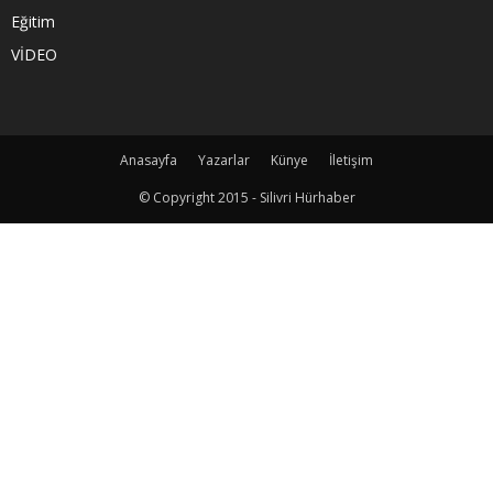
Eğitim
VİDEO
Anasayfa
Yazarlar
Künye
İletişim
© Copyright 2015 - Silivri Hürhaber