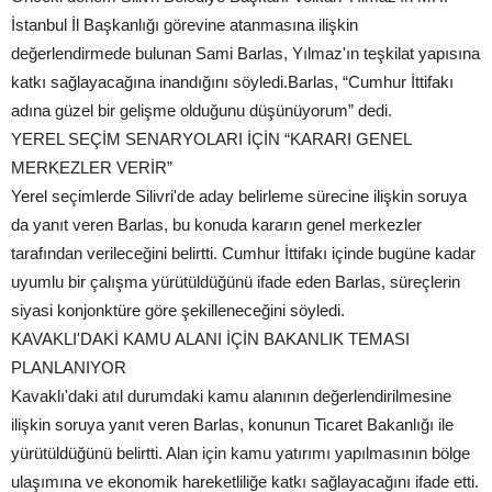
İstanbul İl Başkanlığı görevine atanmasına ilişkin
değerlendirmede bulunan Sami Barlas, Yılmaz'ın teşkilat yapısına
katkı sağlayacağına inandığını söyledi.Barlas, “Cumhur İttifakı
adına güzel bir gelişme olduğunu düşünüyorum” dedi.
YEREL SEÇİM SENARYOLARI İÇİN “KARARI GENEL
MERKEZLER VERİR”
Yerel seçimlerde Silivri'de aday belirleme sürecine ilişkin soruya
da yanıt veren Barlas, bu konuda kararın genel merkezler
tarafından verileceğini belirtti. Cumhur İttifakı içinde bugüne kadar
uyumlu bir çalışma yürütüldüğünü ifade eden Barlas, süreçlerin
siyasi konjonktüre göre şekilleneceğini söyledi.
KAVAKLI'DAKİ KAMU ALANI İÇİN BAKANLIK TEMASI
PLANLANIYOR
Kavaklı'daki atıl durumdaki kamu alanının değerlendirilmesine
ilişkin soruya yanıt veren Barlas, konunun Ticaret Bakanlığı ile
yürütüldüğünü belirtti. Alan için kamu yatırımı yapılmasının bölge
ulaşımına ve ekonomik hareketliliğe katkı sağlayacağını ifade etti.