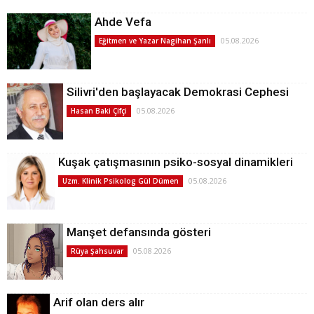
Ahde Vefa
05.08.2026
Eğitmen ve Yazar Nagihan Şanlı
Silivri'den başlayacak Demokrasi Cephesi
05.08.2026
Hasan Baki Çifçi
Kuşak çatışmasının psiko-sosyal dinamikleri
05.08.2026
Uzm. Klinik Psikolog Gül Dümen
Manşet defansında gösteri
05.08.2026
Rüya Şahsuvar
Arif olan ders alır