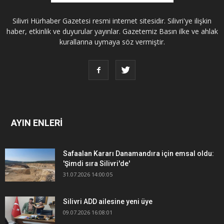
Silivri Hürhaber Gazetesi resmi internet sitesidir. Silivri'ye ilişkin
haber, etkinlik ve duyurular yayınlar. Gazetemiz Basın ilke ve ahlak
kurallarına uymaya söz vermiştir.
AYIN ENLERİ
Safaalan Kararı Danamandıra için emsal oldu:
'Şimdi sıra Silivri'de'
31.07.2026 14:00:05
Silivri ADD ailesine yeni üye
09.07.2026 16:08:01