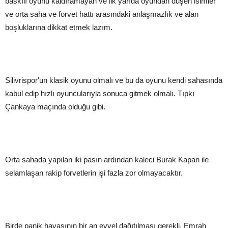
baskılı oyunu kaldıramayan ve ilk yarıda oyundan düşen isimler
ve orta saha ve forvet hattı arasındaki anlaşmazlık ve alan
boşluklarına dikkat etmek lazım.
Silivrispor'un klasik oyunu olmalı ve bu da oyunu kendi sahasında
kabul edip hızlı oyuncularıyla sonuca gitmek olmalı. Tıpkı
Çankaya maçında olduğu gibi.
Orta sahada yapılan iki pasın ardından kaleci Burak Kapan ile
selamlaşan rakip forvetlerin işi fazla zor olmayacaktır.
Birde panik havasının bir an evvel dağıtılması gerekli. Emrah