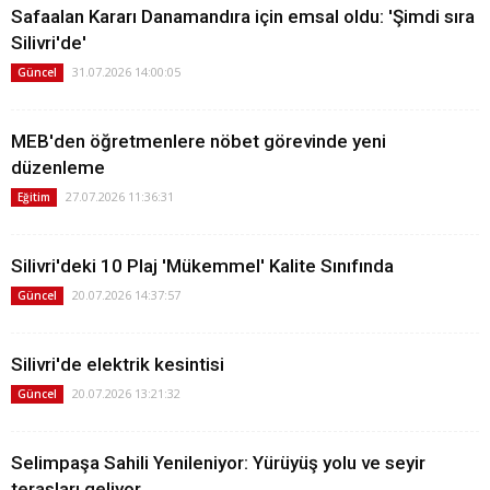
Safaalan Kararı Danamandıra için emsal oldu: 'Şimdi sıra
Silivri'de'
31.07.2026 14:00:05
Güncel
MEB'den öğretmenlere nöbet görevinde yeni
düzenleme
27.07.2026 11:36:31
Eğitim
Silivri'deki 10 Plaj 'Mükemmel' Kalite Sınıfında
20.07.2026 14:37:57
Güncel
Silivri'de elektrik kesintisi
20.07.2026 13:21:32
Güncel
Selimpaşa Sahili Yenileniyor: Yürüyüş yolu ve seyir
terasları geliyor