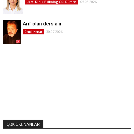
05.08.2026
Uzm. Klinik Psikolog Gül Dümen
Arif olan ders alır
30.07.2026
Cemil Kenar
ÇOK OKUNANLAR