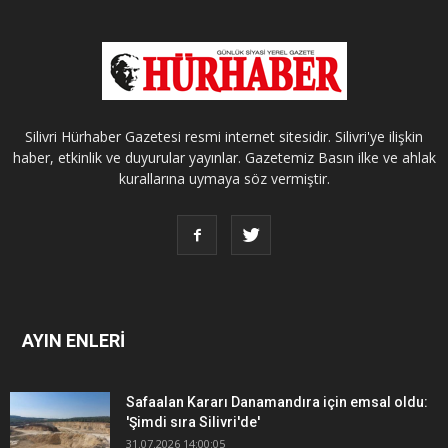
Silivri Hürhaber Gazetesi resmi internet sitesidir. Silivri'ye ilişkin
haber, etkinlik ve duyurular yayınlar. Gazetemiz Basın ilke ve ahlak
kurallarına uymaya söz vermiştir.
AYIN ENLERİ
Safaalan Kararı Danamandıra için emsal oldu:
'Şimdi sıra Silivri'de'
31.07.2026 14:00:05