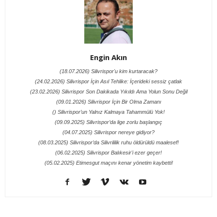
Engin Akın
(18.07.2026) Silivrispor'u kim kurtaracak?
(24.02.2026) Silivrispor İçin Asıl Tehlike: İçerideki sessiz çatlak
(23.02.2026) Silivrispor Son Dakikada Yıkıldı Ama Yolun Sonu Değil
(09.01.2026) Silivrispor İçin Bir Olma Zamanı
() Silivrispor’un Yalnız Kalmaya Tahammülü Yok!
(09.09.2025) Silivrispor’da lige zorlu başlangıç
(04.07.2025) Silivrispor nereye gidiyor?
(08.03.2025) Silivrispor’da Silivrililik ruhu öldürüldü maalesef!
(06.02.2025) Silivrispor Balıkesir'i ezer geçer!
(05.02.2025) Etimesgut maçını kenar yönetim kaybetti!