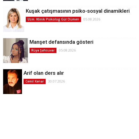
Kuşak çatışmasının psiko-sosyal dinamikleri
05.08.2026
Uzm. Klinik Psikolog Gül Dümen
Manşet defansında gösteri
05.08.2026
Rüya Şahsuvar
Arif olan ders alır
30.07.2026
Cemil Kenar