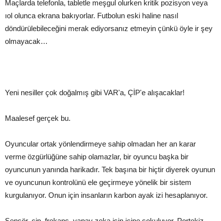
Maçlarda telefonla, tabletle meşgul olurken kritik pozisyon veya
ıol olunca ekrana bakıyorlar. Futbolun eski haline nasıl
döndürülebileceğini merak ediyorsanız etmeyin çünkü öyle ir şey
olmayacak…
Yeni nesiller çok doğalmış gibi VAR'a, ÇİP'e alışacaklar!
Maalesef gerçek bu.
Oyuncular ortak yönlendirmeye sahip olmadan her an karar
verme özgürlüğüne sahip olamazlar, bir oyuncu başka bir
oyuncunun yanında harikadır. Tek başına bir hiçtir diyerek oyunun
ve oyuncunun kontrolünü ele geçirmeye yönelik bir sistem
kurgulanıyor. Onun için insanların karbon ayak izi hesaplanıyor.
Sensör, çip, frekans, yapay zeka işin içine sokuluyor. Portekiz,