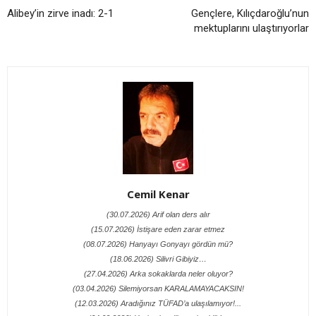
Alibey’in zirve inadı: 2-1
Gençlere, Kılıçdaroğlu’nun
mektuplarını ulaştırıyorlar
Cemil Kenar
(30.07.2026) Arif olan ders alır
(15.07.2026) İstişare eden zarar etmez
(08.07.2026) Hanyayı Gonyayı gördün mü?
(18.06.2026) Silivri Gibiyiz…
(27.04.2026) Arka sokaklarda neler oluyor?
(03.04.2026) Silemiyorsan KARALAMAYACAKSIN!
(12.03.2026) Aradığınız TÜFAD’a ulaşılamıyor!...