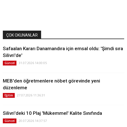
ÇOK OKUNANLAR
Safaalan Kararı Danamandıra için emsal oldu: 'Şimdi sıra
Silivri'de'
31.07.2026 14:00:05
Güncel
MEB'den öğretmenlere nöbet görevinde yeni
düzenleme
27.07.2026 11:36:31
Eğitim
Silivri'deki 10 Plaj 'Mükemmel' Kalite Sınıfında
20.07.2026 14:37:57
Güncel