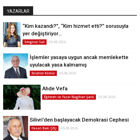
YAZARLAR
“Kim kazandı?”, “Kim hizmet etti?” sorusuyla
yer değiştiriyor…
06.08.2026
Sevginar Sali
İşlemler yasaya uygun ancak memlekette
uyulacak yasa kalmamış
06.08.2026
İbrahim Kömür
Ahde Vefa
05.08.2026
Eğitmen ve Yazar Nagihan Şanlı
Silivri'den başlayacak Demokrasi Cephesi
05.08.2026
Hasan Baki Çifçi