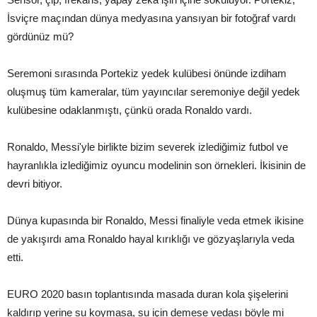
İsviçre maçından dünya medyasına yansıyan bir fotoğraf vardı
gördünüz mü?
Seremoni sırasında Portekiz yedek kulübesi önünde izdiham
oluşmuş tüm kameralar, tüm yayıncılar seremoniye değil yedek
kulübesine odaklanmıştı, çünkü orada Ronaldo vardı.
Ronaldo, Messi'yle birlikte bizim severek izlediğimiz futbol ve
hayranlıkla izlediğimiz oyuncu modelinin son örnekleri. İkisinin de
devri bitiyor.
Dünya kupasında bir Ronaldo, Messi finaliyle veda etmek ikisine
de yakışırdı ama Ronaldo hayal kırıklığı ve gözyaşlarıyla veda
etti.
EURO 2020 basın toplantısında masada duran kola şişelerini
kaldırıp yerine su koymasa, su için demese vedası böyle mi