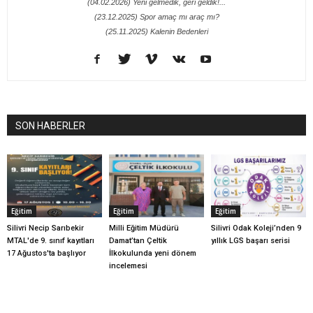
(04.02.2026) Yeni gelmedik, geri geldik!...
(23.12.2025) Spor amaç mı araç mı?
(25.11.2025) Kalenin Bedenleri
SON HABERLER
Eğitim
Eğitim
Eğitim
Silivri Necip Sarıbekir
Milli Eğitim Müdürü
Silivri Odak Koleji’nden 9
MTAL'de 9. sınıf kayıtları
Damat’tan Çeltik
yıllık LGS başarı serisi
17 Ağustos'ta başlıyor
İlkokulunda yeni dönem
incelemesi