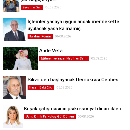
06.08.2026
Sevginar Sali
İşlemler yasaya uygun ancak memlekette
uyulacak yasa kalmamış
06.08.2026
İbrahim Kömür
Ahde Vefa
05.08.2026
Eğitmen ve Yazar Nagihan Şanlı
Silivri'den başlayacak Demokrasi Cephesi
05.08.2026
Hasan Baki Çifçi
Kuşak çatışmasının psiko-sosyal dinamikleri
05.08.2026
Uzm. Klinik Psikolog Gül Dümen