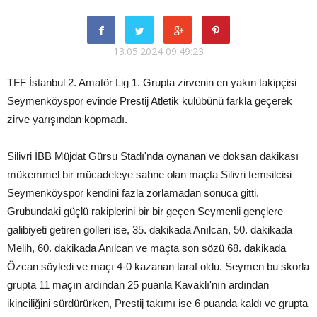
13.05.2024 09:49:23
TFF İstanbul 2. Amatör Lig 1. Grupta zirvenin en yakın takipçisi
Seymenköyspor evinde Prestij Atletik kulübünü farkla geçerek
zirve yarışından kopmadı.
Silivri İBB Müjdat Gürsu Stadı'nda oynanan ve doksan dakikası
mükemmel bir mücadeleye sahne olan maçta Silivri temsilcisi
Seymenköyspor kendini fazla zorlamadan sonuca gitti.
Grubundaki güçlü rakiplerini bir bir geçen Seymenli gençlere
galibiyeti getiren golleri ise, 35. dakikada Anılcan, 50. dakikada
Melih, 60. dakikada Anılcan ve maçta son sözü 68. dakikada
Özcan söyledi ve maçı 4-0 kazanan taraf oldu. Seymen bu skorla
grupta 11 maçın ardından 25 puanla Kavaklı'nın ardından
ikinciliğini sürdürürken, Prestij takımı ise 6 puanda kaldı ve grupta