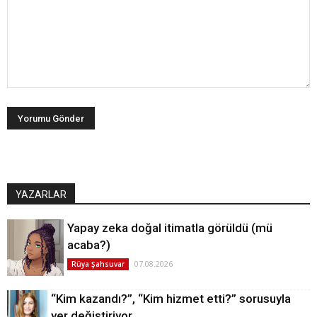
YAZARLAR
Yapay zeka doğal itimatla görüldü (mü
acaba?)
07.08.2026
Rüya Şahsuvar
“Kim kazandı?”, “Kim hizmet etti?” sorusuyla
yer değiştiriyor…