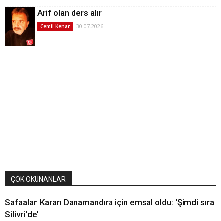
Arif olan ders alır
30.07.2026
Cemil Kenar
ÇOK OKUNANLAR
Safaalan Kararı Danamandıra için emsal oldu: 'Şimdi sıra
Silivri'de'