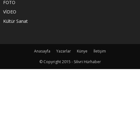
FOTO
VİDEO
Kültür Sanat
Anasayfa
Yazarlar
Künye
İletişim
© Copyright 2015 - Silivri Hürhaber