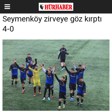
Seymenköy zirveye göz kırptı
4-0