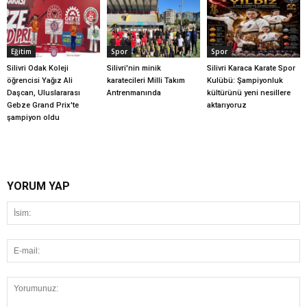
Eğitim
Spor
Spor
Silivri Odak Koleji
Silivri'nin minik
Silivri Karaca Karate Spor
öğrencisi Yağız Ali
karatecileri Milli Takım
Kulübü: Şampiyonluk
Daşcan, Uluslararası
Antrenmanında
kültürünü yeni nesillere
Gebze Grand Prix'te
aktarıyoruz
şampiyon oldu
YORUM YAP