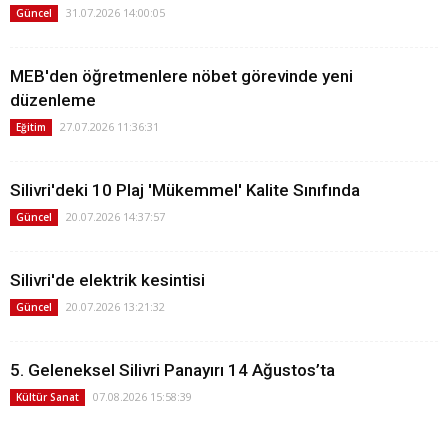
31.07.2026 14:00:05
Güncel
MEB'den öğretmenlere nöbet görevinde yeni
düzenleme
27.07.2026 11:36:31
Eğitim
Silivri'deki 10 Plaj 'Mükemmel' Kalite Sınıfında
20.07.2026 14:37:57
Güncel
Silivri'de elektrik kesintisi
20.07.2026 13:21:32
Güncel
5. Geleneksel Silivri Panayırı 14 Ağustos’ta
07.08.2026 15:58:39
Kültür Sanat