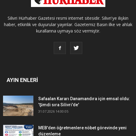
Silivri Hürhaber Gazetesi resmi internet sitesidir. Silivri'ye ilişkin
haber, etkinlik ve duyurular yayınlar. Gazetemiz Basın ilke ve ahlak
kurallarına uymaya söz vermiştir.
AYIN ENLERİ
Safaalan Kararı Danamandıra için emsal oldu:
'Şimdi sıra Silivri'de'
31.07.2026 14:00:05
MEB'den öğretmenlere nöbet görevinde yeni
düzenleme