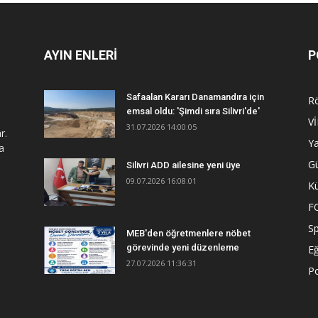
AYIN ENLERİ
P
Safaalan Kararı Danamandıra için
R
emsal oldu: 'Şimdi sıra Silivri'de'
V
31.07.2026 14:00:05
r.
Y
a
G
Silivri ADD ailesine yeni üye
09.07.2026 16:08:01
Kü
F
S
MEB'den öğretmenlere nöbet
görevinde yeni düzenleme
Eğ
27.07.2026 11:36:31
Po