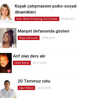
Kuşak çatışmasının psiko-sosyal
dinamikleri
05.08.2026
Uzm. Klinik Psikolog Gül Dümen
Manşet defansında gösteri
05.08.2026
Rüya Şahsuvar
Arif olan ders alır
30.07.2026
Cemil Kenar
20 Temmuz ruhu
23.07.2026
Uğur Bakıcı