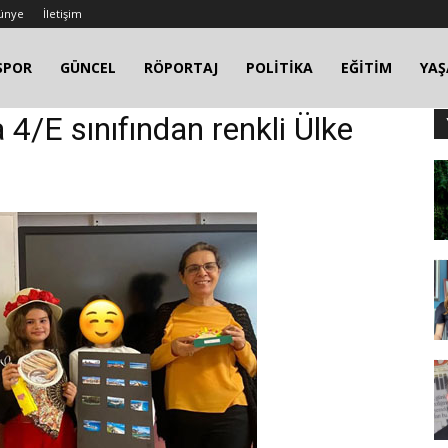
ünye
İletişim
SPOR
GÜNCEL
RÖPORTAJ
POLİTİKA
EĞİTİM
YA
 4/E sınıfından renkli Ülke