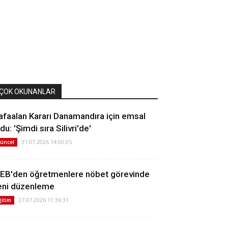
ÇOK OKUNANLAR
afaalan Kararı Danamandıra için emsal
du: 'Şimdi sıra Silivri'de'
31.07.2026 14:00:05
üncel
EB'den öğretmenlere nöbet görevinde
eni düzenleme
27.07.2026 11:36:31
ğitim