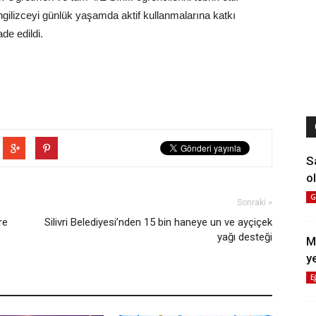
İngilizceyi günlük yaşamda aktif kullanmalarına katkı
de edildi.
S
ol
G
Sonraki »
re
Silivri Belediyesi’nden 15 bin haneye un ve ayçiçek
yağı desteği
M
y
E