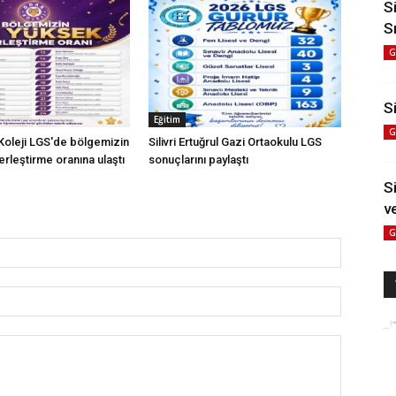
S
S
G
Si
Eğitim
G
 Koleji LGS'de bölgemizin
Silivri Ertuğrul Gazi Ortaokulu LGS
rleştirme oranına ulaştı
sonuçlarını paylaştı
S
v
G