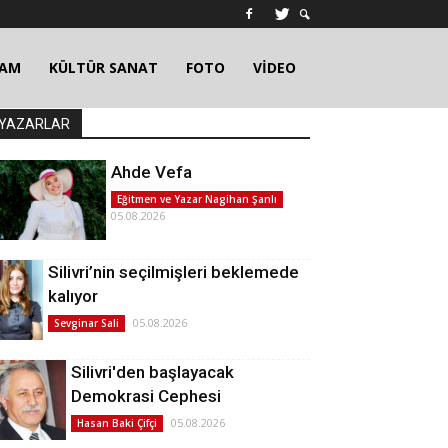
ŞAM
KÜLTÜR SANAT
FOTO
VİDEO
YAZARLAR
Ahde Vefa
Eğitmen ve Yazar Nagihan Şanlı
05.08.2026
Silivri’nin seçilmişleri beklemede
kalıyor
05.08.2026
Sevginar Sali
Silivri'den başlayacak
Demokrasi Cephesi
05.08.2026
Hasan Baki Çifçi