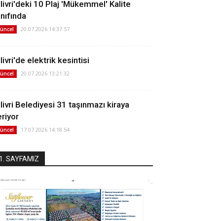
ilivri'deki 10 Plaj 'Mükemmel' Kalite
ınıfında
20.07.2026 14:37:57
üncel
livri'de elektrik kesintisi
20.07.2026 13:21:32
üncel
ilivri Belediyesi 31 taşınmazı kiraya
eriyor
17.07.2026 14:18:54
üncel
1. SAYFAMIZ