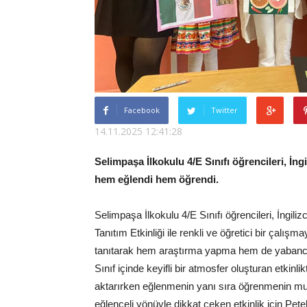
Facebook
Twitter
14.11.2025 12:41:28
Selimpaşa İlkokulu 4/E Sınıfı öğrencileri, İngi
hem eğlendi hem öğrendi.
Selimpaşa İlkokulu 4/E Sınıfı öğrencileri, İngiliz
Tanıtım Etkinliği ile renkli ve öğretici bir çalışma
tanıtarak hem araştırma yapma hem de yabancı di
Sınıf içinde keyifli bir atmosfer oluşturan etkinl
aktarırken eğlenmenin yanı sıra öğrenmenin mu
eğlenceli yönüyle dikkat çeken etkinlik için Pete