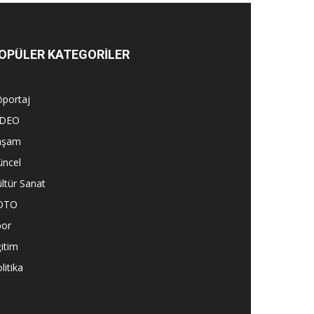
OPÜLER KATEGORİLER
öportaj
İDEO
aşam
üncel
ltür Sanat
OTO
por
itim
litika