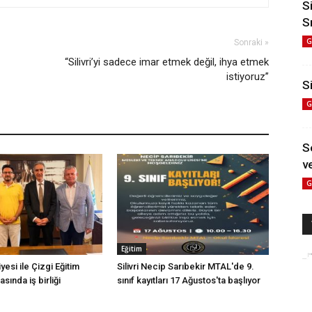
S
S
G
Sonraki »
“Silivri’yi sadece imar etmek değil, ihya etmek
istiyoruz”
Si
G
S
ve
G
Eğitim
iyesi ile Çizgi Eğitim
Silivri Necip Sarıbekir MTAL'de 9.
sında iş birliği
sınıf kayıtları 17 Ağustos'ta başlıyor