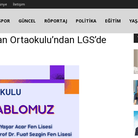
ünye
İletişim
SPOR
GÜNCEL
RÖPORTAJ
POLİTİKA
EĞİTİM
YA
an Ortaokulu’ndan LGS’de