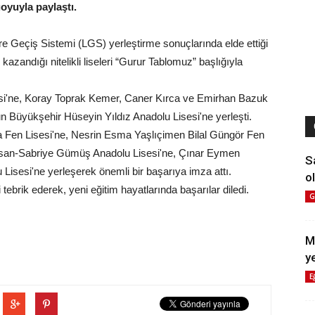
oyuyla paylaştı.
e Geçiş Sistemi (LGS) yerleştirme sonuçlarında elde ettiği
kazandığı nitelikli liseleri “Gurur Tablomuz” başlığıyla
si'ne, Koray Toprak Kemer, Caner Kırca ve Emirhan Bazuk
n Büyükşehir Hüseyin Yıldız Anadolu Lisesi'ne yerleşti.
a Fen Lisesi'ne, Nesrin Esma Yaşlıçimen Bilal Güngör Fen
asan-Sabriye Gümüş Anadolu Lisesi'ne, Çınar Eymen
S
Lisesi'ne yerleşerek önemli bir başarıya imza attı.
ol
tebrik ederek, yeni eğitim hayatlarında başarılar diledi.
G
M
y
E