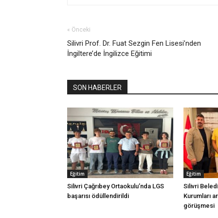
« Önceki
Silivri Prof. Dr. Fuat Sezgin Fen Lisesi’nden
İngiltere’de İngilizce Eğitimi
SON HABERLER
Eğitim
Eğitim
Silivri Çağrıbey Ortaokulu’nda LGS
Silivri Beled
başarısı ödüllendirildi
Kurumları ara
görüşmesi