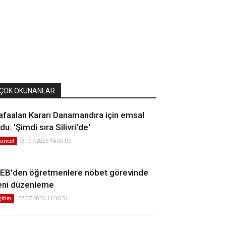
ÇOK OKUNANLAR
afaalan Kararı Danamandıra için emsal
du: 'Şimdi sıra Silivri'de'
31.07.2026 14:00:05
üncel
EB'den öğretmenlere nöbet görevinde
eni düzenleme
27.07.2026 11:36:31
ğitim