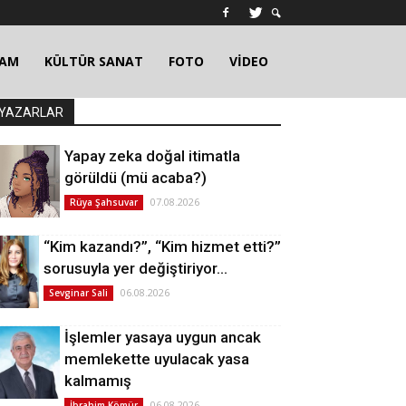
ŞAM
KÜLTÜR SANAT
FOTO
VİDEO
YAZARLAR
Yapay zeka doğal itimatla
görüldü (mü acaba?)
07.08.2026
Rüya Şahsuvar
“Kim kazandı?”, “Kim hizmet etti?”
sorusuyla yer değiştiriyor…
06.08.2026
Sevginar Sali
İşlemler yasaya uygun ancak
memlekette uyulacak yasa
kalmamış
06.08.2026
İbrahim Kömür