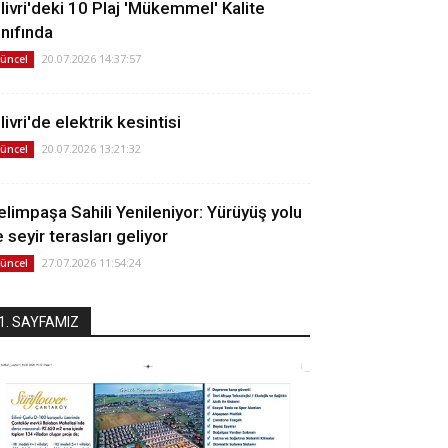
ilivri'deki 10 Plaj 'Mükemmel' Kalite
ınıfında
20.07.2026 14:37:57
üncel
livri'de elektrik kesintisi
20.07.2026 13:21:32
üncel
elimpaşa Sahili Yenileniyor: Yürüyüş yolu
 seyir terasları geliyor
27.07.2026 11:54:24
üncel
1. SAYFAMIZ