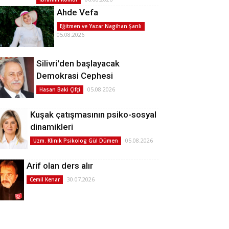
Ahde Vefa
Eğitmen ve Yazar Nagihan Şanlı
05.08.2026
Silivri'den başlayacak
Demokrasi Cephesi
05.08.2026
Hasan Baki Çifçi
Kuşak çatışmasının psiko-sosyal
dinamikleri
05.08.2026
Uzm. Klinik Psikolog Gül Dümen
Arif olan ders alır
30.07.2026
Cemil Kenar