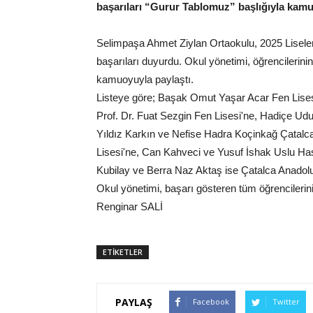
başarıları “Gurur Tablomuz” başlığıyla kamu
Selimpaşa Ahmet Ziylan Ortaokulu, 2025 Liseler
başarıları duyurdu. Okul yönetimi, öğrencilerinin 
kamuoyuyla paylaştı.
Listeye göre; Başak Omut Yaşar Acar Fen Lise
Prof. Dr. Fuat Sezgin Fen Lisesi'ne, Hadiçe Udu
Yıldız Karkın ve Nefise Hadra Koçinkağ Çatalc
Lisesi'ne, Can Kahveci ve Yusuf İshak Uslu H
Kubilay ve Berra Naz Aktaş ise Çatalca Anadolu 
Okul yönetimi, başarı gösteren tüm öğrencilerini 
Renginar SALİ
ETİKETLER
PAYLAŞ
Facebook
Twitter