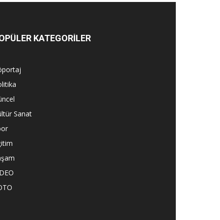
OPÜLER KATEGORİLER
öportaj
litika
üncel
ltür Sanat
por
itim
aşam
İDEO
OTO