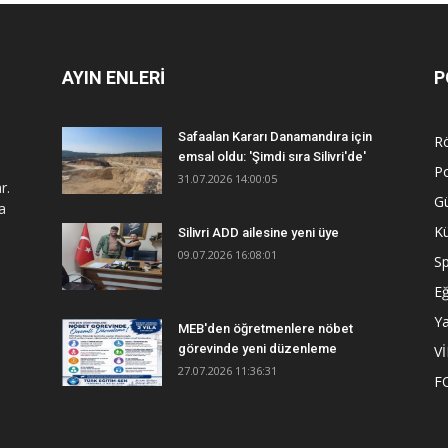
AYIN ENLERİ
P
Safaalan Kararı Danamandıra için
R
emsal oldu: 'Şimdi sıra Silivri'de'
Po
31.07.2026 14:00:05
r.
G
a
Kü
Silivri ADD ailesine yeni üye
09.07.2026 16:08:01
S
Eğ
Y
MEB'den öğretmenlere nöbet
görevinde yeni düzenleme
V
27.07.2026 11:36:31
F