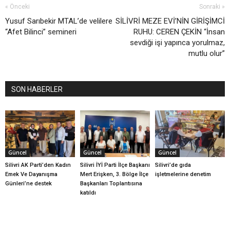
« Önceki
Sonraki »
Yusuf Sarıbekir MTAL’de velilere
SİLİVRİ MEZE EVİ’NİN GİRİŞİMCİ
“Afet Bilinci” semineri
RUHU: CEREN ÇEKİN “İnsan
sevdiği işi yapınca yorulmaz,
mutlu olur”
SON HABERLER
Güncel
Güncel
Güncel
Silivri AK Parti’den Kadın
Silivri İYİ Parti İlçe Başkanı
Silivri’de gıda
Emek Ve Dayanışma
Mert Erişken, 3. Bölge İlçe
işletmelerine denetim
Günleri’ne destek
Başkanları Toplantısına
katıldı