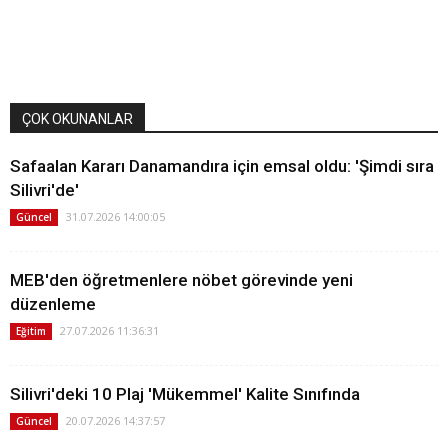
ÇOK OKUNANLAR
Safaalan Kararı Danamandıra için emsal oldu: 'Şimdi sıra
Silivri'de'
31.07.2026 14:00:05
Güncel
MEB'den öğretmenlere nöbet görevinde yeni
düzenleme
27.07.2026 11:36:31
Eğitim
Silivri'deki 10 Plaj 'Mükemmel' Kalite Sınıfında
20.07.2026 14:37:57
Güncel