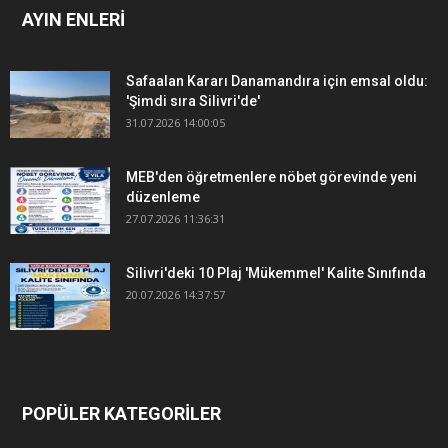
AYIN ENLERİ
Safaalan Kararı Danamandıra için emsal oldu:
'Şimdi sıra Silivri'de'
31.07.2026 14:00:05
MEB'den öğretmenlere nöbet görevinde yeni
düzenleme
27.07.2026 11:36:31
Silivri'deki 10 Plaj 'Mükemmel' Kalite Sınıfında
20.07.2026 14:37:57
POPÜLER KATEGORİLER