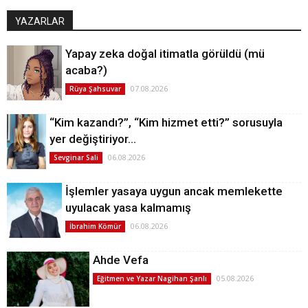
YAZARLAR
Yapay zeka doğal itimatla görüldü (mü
acaba?)
07.08.2026
Rüya Şahsuvar
“Kim kazandı?”, “Kim hizmet etti?” sorusuyla
yer değiştiriyor…
06.08.2026
Sevginar Sali
İşlemler yasaya uygun ancak memlekette
uyulacak yasa kalmamış
06.08.2026
İbrahim Kömür
Ahde Vefa
05.08.2026
Eğitmen ve Yazar Nagihan Şanlı