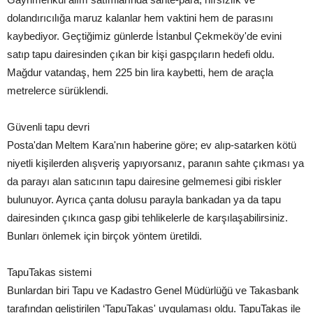
dolandırıcılığa maruz kalanlar hem vaktini hem de parasını
kaybediyor. Geçtiğimiz günlerde İstanbul Çekmeköy'de evini
satıp tapu dairesinden çıkan bir kişi gaspçıların hedefi oldu.
Mağdur vatandaş, hem 225 bin lira kaybetti, hem de araçla
metrelerce sürüklendi.
Güvenli tapu devri
Posta'dan Meltem Kara'nın haberine göre; ev alıp-satarken kötü
niyetli kişilerden alışveriş yapıyorsanız, paranın sahte çıkması ya
da parayı alan satıcının tapu dairesine gelmemesi gibi riskler
bulunuyor. Ayrıca çanta dolusu parayla bankadan ya da tapu
dairesinden çıkınca gasp gibi tehlikelerle de karşılaşabilirsiniz.
Bunları önlemek için birçok yöntem üretildi.
TapuTakas sistemi
Bunlardan biri Tapu ve Kadastro Genel Müdürlüğü ve Takasbank
tarafından geliştirilen ‘TapuTakas' uygulaması oldu. TapuTakas ile