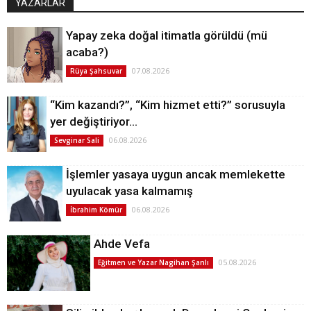
YAZARLAR
Yapay zeka doğal itimatla görüldü (mü
acaba?)
07.08.2026
Rüya Şahsuvar
“Kim kazandı?”, “Kim hizmet etti?” sorusuyla
yer değiştiriyor…
06.08.2026
Sevginar Sali
İşlemler yasaya uygun ancak memlekette
uyulacak yasa kalmamış
06.08.2026
İbrahim Kömür
Ahde Vefa
05.08.2026
Eğitmen ve Yazar Nagihan Şanlı