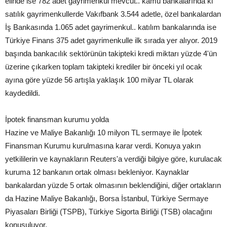
elinde ise 782 adet gayrimenkul mevcut.. kamu bankalarında ki
satılık gayrimenkullerde Vakıfbank 3.544 adetle, özel bankalardan
İş Bankasında 1.065 adet gayrimenkul.. katılım bankalarında ise
Türkiye Finans 375 adet gayrimenkulle ilk sırada yer alıyor. 2019
başında bankacılık sektörünün takipteki kredi miktarı yüzde 4'ün
üzerine çıkarken toplam takipteki krediler bir önceki yıl ocak
ayına göre yüzde 56 artışla yaklaşık 100 milyar TL olarak
kaydedildi.
İpotek finansman kurumu yolda
Hazine ve Maliye Bakanlığı 10 milyon TL sermaye ile İpotek
Finansman Kurumu kurulmasına karar verdi. Konuya yakın
yetkililerin ve kaynakların Reuters'a verdiği bilgiye göre, kurulacak
kuruma 12 bankanın ortak olması bekleniyor. Kaynaklar
bankalardan yüzde 5 ortak olmasının beklendiğini, diğer ortakların
da Hazine Maliye Bakanlığı, Borsa İstanbul, Türkiye Sermaye
Piyasaları Birliği (TSPB), Türkiye Sigorta Birliği (TSB) olacağını
konuşuluyor.