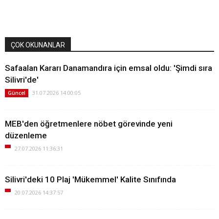
ÇOK OKUNANLAR
Safaalan Kararı Danamandıra için emsal oldu: 'Şimdi sıra
Silivri'de'
31.07.2026 14:00:05
Güncel
MEB'den öğretmenlere nöbet görevinde yeni
düzenleme
27.07.2026 11:36:31
Silivri'deki 10 Plaj 'Mükemmel' Kalite Sınıfında
20.07.2026 14:37:57