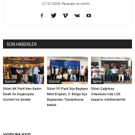
(17.07.2024) Piyasalar ve sektör…
SON HABERLER
Güncel
Güncel
Eğitim
Silivri AK Parti’den Kadın
Silivri İYİ Parti İlçe Başkanı
Silivri Çağrıbey
Emek Ve Dayanışma
Mert Erişken, 3. Bölge İlçe
Ortaokulu’nda LGS
Günleri’ne destek
Başkanları Toplantısına
başarısı ödüllendirildi
katıldı