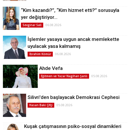
“Kim kazandı?”, “Kim hizmet etti?” sorusuyla
yer değiştiriyor…
06.08.2026
Sevginar Sali
İşlemler yasaya uygun ancak memlekette
uyulacak yasa kalmamış
06.08.2026
İbrahim Kömür
Ahde Vefa
05.08.2026
Eğitmen ve Yazar Nagihan Şanlı
Silivri'den başlayacak Demokrasi Cephesi
05.08.2026
Hasan Baki Çifçi
Kuşak çatışmasının psiko-sosyal dinamikleri