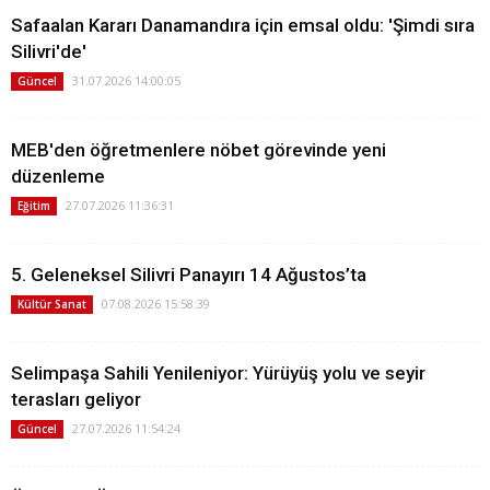
Safaalan Kararı Danamandıra için emsal oldu: 'Şimdi sıra
Silivri'de'
31.07.2026 14:00:05
Güncel
MEB'den öğretmenlere nöbet görevinde yeni
düzenleme
27.07.2026 11:36:31
Eğitim
5. Geleneksel Silivri Panayırı 14 Ağustos’ta
07.08.2026 15:58:39
Kültür Sanat
Selimpaşa Sahili Yenileniyor: Yürüyüş yolu ve seyir
terasları geliyor
27.07.2026 11:54:24
Güncel