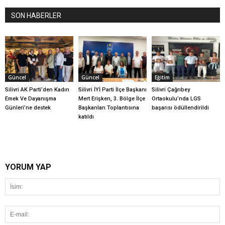
SON HABERLER
Güncel
Güncel
Eğitim
Silivri AK Parti’den Kadın
Silivri İYİ Parti İlçe Başkanı
Silivri Çağrıbey
Emek Ve Dayanışma
Mert Erişken, 3. Bölge İlçe
Ortaokulu’nda LGS
Günleri’ne destek
Başkanları Toplantısına
başarısı ödüllendirildi
katıldı
YORUM YAP