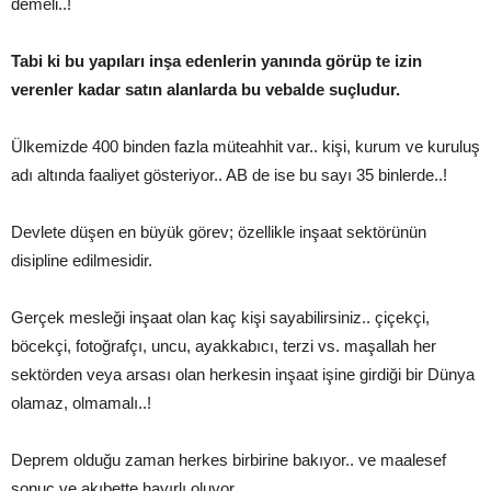
demeli..!
Tabi ki bu yapıları inşa edenlerin yanında görüp te izin
verenler kadar satın alanlarda bu vebalde suçludur.
Ülkemizde 400 binden fazla müteahhit var.. kişi, kurum ve kuruluş
adı altında faaliyet gösteriyor.. AB de ise bu sayı 35 binlerde..!
Devlete düşen en büyük görev; özellikle inşaat sektörünün
disipline edilmesidir.
Gerçek mesleği inşaat olan kaç kişi sayabilirsiniz.. çiçekçi,
böcekçi, fotoğrafçı, uncu, ayakkabıcı, terzi vs. maşallah her
sektörden veya arsası olan herkesin inşaat işine girdiği bir Dünya
olamaz, olmamalı..!
Deprem olduğu zaman herkes birbirine bakıyor.. ve maalesef
sonuç ve akıbette hayırlı oluyor.