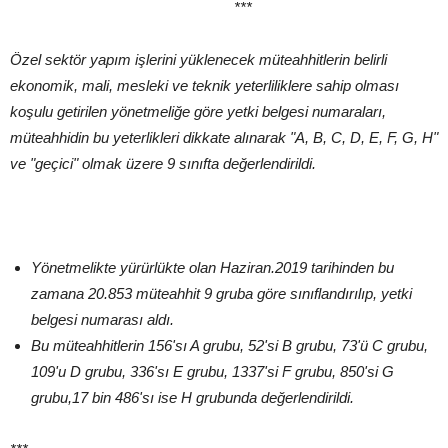
***
Özel sektör yapım işlerini yüklenecek müteahhitlerin belirli
ekonomik, mali, mesleki ve teknik yeterliliklere sahip olması
koşulu getirilen yönetmeliğe göre yetki belgesi numaraları,
müteahhidin bu yeterlikleri dikkate alınarak "A, B, C, D, E, F, G, H"
ve "geçici" olmak üzere 9 sınıfta değerlendirildi.
Yönetmelikte yürürlükte olan Haziran.2019 tarihinden bu
zamana 20.853 müteahhit 9 gruba göre sınıflandırılıp, yetki
belgesi numarası aldı.
Bu müteahhitlerin 156'sı A grubu, 52'si B grubu, 73'ü C grubu,
109'u D grubu, 336'sı E grubu, 1337'si F grubu, 850'si G
grubu,17 bin 486'sı ise H grubunda değerlendirildi.