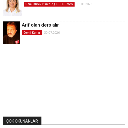
05.08.2026
Uzm. Klinik Psikolog Gül Dümen
Arif olan ders alır
30.07.2026
Cemil Kenar
ÇOK OKUNANLAR