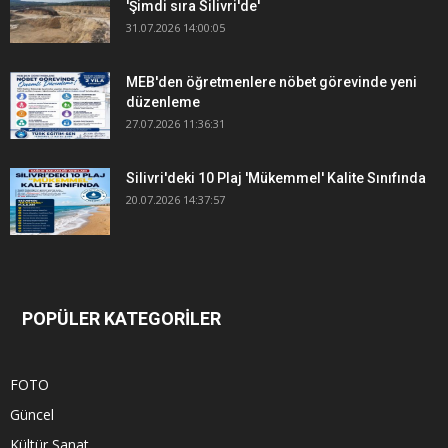
'Şimdi sıra Silivri'de'
31.07.2026 14:00:05
MEB'den öğretmenlere nöbet görevinde yeni
düzenleme
27.07.2026 11:36:31
Silivri'deki 10 Plaj 'Mükemmel' Kalite Sınıfında
20.07.2026 14:37:57
POPÜLER KATEGORİLER
FOTO
Güncel
Kültür Sanat