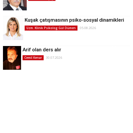
Kuşak çatışmasının psiko-sosyal dinamikleri
05.08.2026
Uzm. Klinik Psikolog Gül Dümen
Arif olan ders alır
30.07.2026
Cemil Kenar