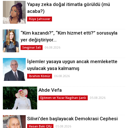
Yapay zeka doğal itimatla görüldü (mü
acaba?)
Rüya Şahsuvar
“Kim kazandı?”, “Kim hizmet etti?” sorusuyla
yer değiştiriyor…
06.08.2026
Sevginar Sali
İşlemler yasaya uygun ancak memlekette
uyulacak yasa kalmamış
06.08.2026
İbrahim Kömür
Ahde Vefa
05.08.2026
Eğitmen ve Yazar Nagihan Şanlı
Silivri'den başlayacak Demokrasi Cephesi
05.08.2026
Hasan Baki Çifçi