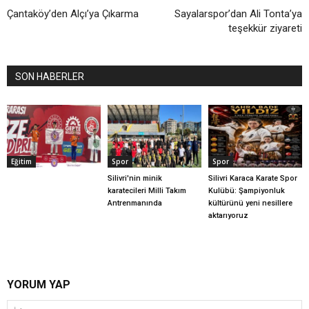
Çantaköy’den Alçı’ya Çıkarma
Sayalarspor’dan Ali Tonta’ya
teşekkür ziyareti
SON HABERLER
Eğitim
Spor
Spor
Silivri'nin minik
Silivri Karaca Karate Spor
karatecileri Milli Takım
Kulübü: Şampiyonluk
Antrenmanında
kültürünü yeni nesillere
aktarıyoruz
YORUM YAP