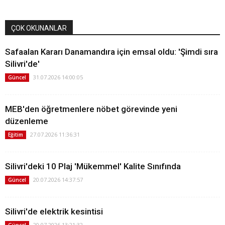
ÇOK OKUNANLAR
Safaalan Kararı Danamandıra için emsal oldu: 'Şimdi sıra
Silivri'de'
31.07.2026 14:00:05
Güncel
MEB'den öğretmenlere nöbet görevinde yeni
düzenleme
27.07.2026 11:36:31
Eğitim
Silivri'deki 10 Plaj 'Mükemmel' Kalite Sınıfında
20.07.2026 14:37:57
Güncel
Silivri'de elektrik kesintisi
20.07.2026 13:21:32
Güncel