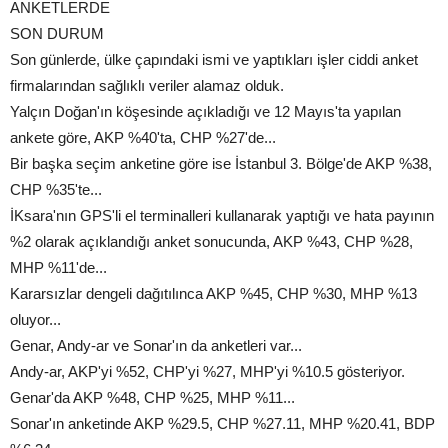
ANKETLERDE
SON DURUM
Son günlerde, ülke çapındaki ismi ve yaptıkları işler ciddi anket
firmalarından sağlıklı veriler alamaz olduk.
Yalçın Doğan'ın köşesinde açıkladığı ve 12 Mayıs'ta yapılan
ankete göre, AKP %40'ta, CHP %27'de...
Bir başka seçim anketine göre ise İstanbul 3. Bölge'de AKP %38,
CHP %35'te...
İKsara'nın GPS'li el terminalleri kullanarak yaptığı ve hata payının
%2 olarak açıklandığı anket sonucunda, AKP %43, CHP %28,
MHP %11'de...
Kararsızlar dengeli dağıtılınca AKP %45, CHP %30, MHP %13
oluyor...
Genar, Andy-ar ve Sonar'ın da anketleri var...
Andy-ar, AKP'yi %52, CHP'yi %27, MHP'yi %10.5 gösteriyor.
Genar'da AKP %48, CHP %25, MHP %11...
Sonar'ın anketinde AKP %29.5, CHP %27.11, MHP %20.41, BDP