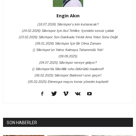
Engin Akın
(18.07.2026) Silivrispor'u kim kurtaracak?
(24.02.2026) Silivrispor İçin Asıl Tehlike: İçerideki sessiz çatlak
(23.02.2026) Silivrispor Son Dakikada Yıkıldı Ama Yolun Sonu Değil
(09.01.2026) Silivrispor İçin Bir Olma Zamanı
() Silivrispor’un Yalnız Kalmaya Tahammülü Yok!
(09.09.2025)
(04.07.2025) Silivrispor nereye gidiyor?
() Silivrispor’da Silivrililik ruhu öldürüldü maalesef!
(06.02.2025) Silivrispor Balıkesir'i ezer geçer!
(05.02.2025) Etimesgut maçını kenar yönetim kaybetti!
SON HABERLER