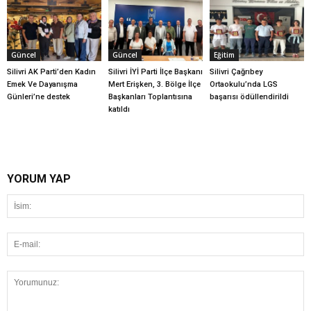
Güncel
Güncel
Eğitim
Silivri AK Parti’den Kadın
Silivri İYİ Parti İlçe Başkanı
Silivri Çağrıbey
Emek Ve Dayanışma
Mert Erişken, 3. Bölge İlçe
Ortaokulu’nda LGS
Günleri’ne destek
Başkanları Toplantısına
başarısı ödüllendirildi
katıldı
YORUM YAP