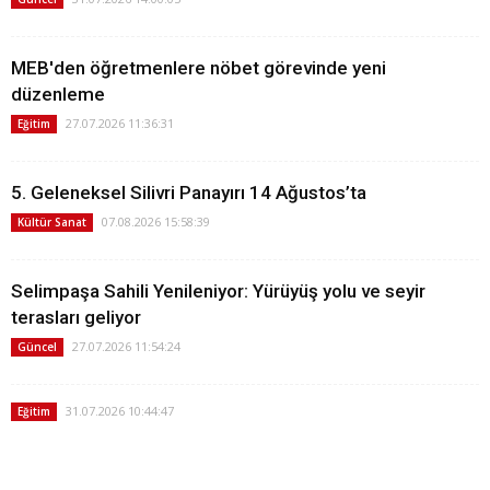
MEB'den öğretmenlere nöbet görevinde yeni
düzenleme
27.07.2026 11:36:31
Eğitim
5. Geleneksel Silivri Panayırı 14 Ağustos’ta
07.08.2026 15:58:39
Kültür Sanat
Selimpaşa Sahili Yenileniyor: Yürüyüş yolu ve seyir
terasları geliyor
27.07.2026 11:54:24
Güncel
31.07.2026 10:44:47
Eğitim