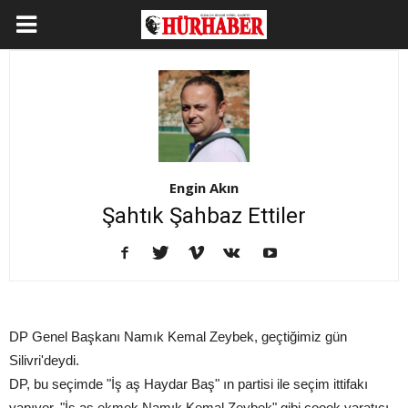
Engin Akın
Şahtık Şahbaz Ettiler
DP Genel Başkanı Namık Kemal Zeybek, geçtiğimiz gün
Silivri'deydi.
DP, bu seçimde "İş aş Haydar Baş" ın partisi ile seçim ittifakı
yapıyor, "İş aş ekmek Namık Kemal Zeybek" gibi çoook yaratıcı