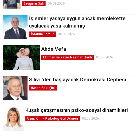
06.08.2026
Sevginar Sali
İşlemler yasaya uygun ancak memlekette
uyulacak yasa kalmamış
06.08.2026
İbrahim Kömür
Ahde Vefa
05.08.2026
Eğitmen ve Yazar Nagihan Şanlı
Silivri'den başlayacak Demokrasi Cephesi
Hasan Baki Çifçi
Kuşak çatışmasının psiko-sosyal dinamikleri
05.08.2026
Uzm. Klinik Psikolog Gül Dümen