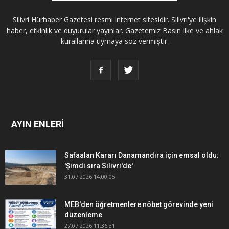
Silivri Hürhaber Gazetesi resmi internet sitesidir. Silivri'ye ilişkin
haber, etkinlik ve duyurular yayınlar. Gazetemiz Basın ilke ve ahlak
kurallarına uymaya söz vermiştir.
AYIN ENLERİ
Safaalan Kararı Danamandıra için emsal oldu:
'Şimdi sıra Silivri'de'
31.07.2026 14:00:05
MEB'den öğretmenlere nöbet görevinde yeni
düzenleme
27.07.2026 11:36:31