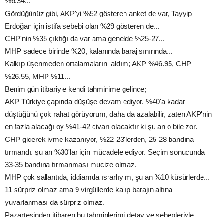
%6.34...
Gördüğünüz gibi, AKP'yi %52 gösteren anket de var, Tayyip
Erdoğan için istifa sebebi olan %29 gösteren de...
CHP'nin %35 çıktığı da var ama genelde %25-27...
MHP sadece birinde %20, kalanında baraj sınırında...
Kalkıp üşenmeden ortalamalarını aldım; AKP %46.95, CHP
%26.55, MHP %11...
Benim gün itibariyle kendi tahminime gelince;
AKP Türkiye çapında düşüşe devam ediyor. %40'a kadar
düştüğünü çok rahat görüyorum, daha da azalabilir, zaten AKP'nin
en fazla alacağı oy %41-42 civarı olacaktır ki şu an o bile zor.
CHP giderek ivme kazanıyor, %22-23'lerden, 25-28 bandına
tırmandı, şu an %30'lar için mücadele ediyor. Seçim sonucunda
33-35 bandına tırmanması mucize olmaz.
MHP çok sallantıda, iddiamda ısrarlıyım, şu an %10 küsürlerde...
11 sürpriz olmaz ama 9 virgüllerde kalıp barajın altına
yuvarlanması da sürpriz olmaz.
Pazartesinden itibaren bu tahminlerimi detay ve sebepleriyle