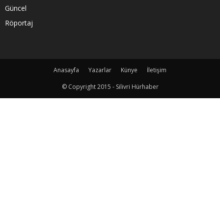
Güncel
Röportaj
Anasayfa
Yazarlar
Künye
İletişim
© Copyright 2015 - Silivri Hürhaber