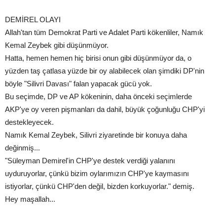
DEMİREL OLAYI
Allah'tan tüm Demokrat Parti ve Adalet Parti kökenliler, Namık
Kemal Zeybek gibi düşünmüyor.
Hatta, hemen hemen hiç birisi onun gibi düşünmüyor da, o
yüzden taş çatlasa yüzde bir oy alabilecek olan şimdiki DP'nin
böyle "Silivri Davası" falan yapacak gücü yok.
Bu seçimde, DP ve AP kökeninin, daha önceki seçimlerde
AKP'ye oy veren pişmanları da dahil, büyük çoğunluğu CHP'yi
destekleyecek.
Namık Kemal Zeybek, Silivri ziyaretinde bir konuya daha
değinmiş...
"Süleyman Demirel'in CHP'ye destek verdiği yalanını
uyduruyorlar, çünkü bizim oylarımızın CHP'ye kaymasını
istiyorlar, çünkü CHP'den değil, bizden korkuyorlar." demiş.
Hey maşallah...