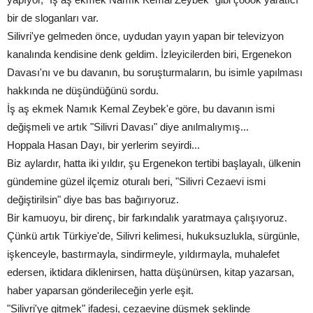
bir de sloganları var.
Silivri'ye gelmeden önce, uydudan yayın yapan bir televizyon
kanalında kendisine denk geldim. İzleyicilerden biri, Ergenekon
Davası'nı ve bu davanın, bu soruşturmaların, bu isimle yapılması
hakkında ne düşündüğünü sordu.
İş aş ekmek Namık Kemal Zeybek'e göre, bu davanın ismi
değişmeli ve artık "Silivri Davası" diye anılmalıymış...
Hoppala Hasan Dayı, bir yerlerim seyirdi...
Biz aylardır, hatta iki yıldır, şu Ergenekon tertibi başlayalı, ülkenin
gündemine güzel ilçemiz oturalı beri, "Silivri Cezaevi ismi
değiştirilsin" diye bas bas bağırıyoruz.
Bir kamuoyu, bir direnç, bir farkındalık yaratmaya çalışıyoruz.
Çünkü artık Türkiye'de, Silivri kelimesi, hukuksuzlukla, sürgünle,
işkenceyle, bastırmayla, sindirmeyle, yıldırmayla, muhalefet
edersen, iktidara diklenirsen, hatta düşünürsen, kitap yazarsan,
haber yaparsan gönderileceğin yerle eşit.
"Silivri'ye gitmek" ifadesi, cezaevine düşmek şeklinde