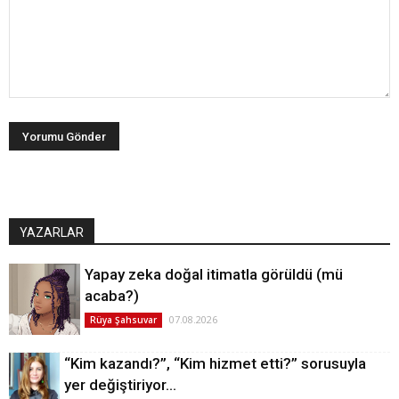
YAZARLAR
Yapay zeka doğal itimatla görüldü (mü
acaba?)
07.08.2026
Rüya Şahsuvar
“Kim kazandı?”, “Kim hizmet etti?” sorusuyla
yer değiştiriyor…