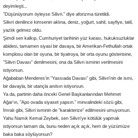
deyimleşti...
"Düşünüyorum öyleyse Silivri." diye aforizma türetildi.
Silivri denilince kimsenin aklına, deniz, yoğurt, sahil, sayfiye, tatil,
yazlık gelmez oldu.
Şimdi sen kalkıp, Cumhuriyet tarihinin yüz karası, hukuksuzluklar
abidesi, tamamen siyasi bir davaya, bir Amerikan-Fethullah ortak
komplosu olan bir oyuna, bir tiyatroya, bir orta oyunu gösterisine,
"Silivri Davası" denilmesini, ona da Silivri isminin verilmesini
istiyorsun.
Ağababan Menderes'in "Yassıada Davası" gibi, Silivri'nin de ismi,
bir davayla, bir utançla anılsın istiyorsun.
Ya da, partinin daha önceki Genel Başkanlarından Mehmet
Ağar'ın, "Apo ovada siyaset yapsın." minvalindeki sözü gibi,
İmralı gibi, Silivri isminin de "karakterize" edilmesini umuyorsun.
Yahu Namık Kemal Zeybek, sen Silivri'ye kötülük yapmak
istiyorsun tamam da, bunu neden açık açık, hem de yüzümüze
baka baka söylüyorsun?