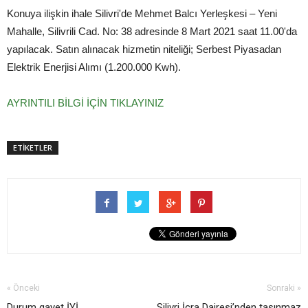
Konuya ilişkin ihale Silivri'de Mehmet Balcı Yerleşkesi – Yeni
Mahalle, Silivrili Cad. No: 38 adresinde 8 Mart 2021 saat 11.00'da
yapılacak. Satın alınacak hizmetin niteliği; Serbest Piyasadan
Elektrik Enerjisi Alımı (1.200.000 Kwh).
AYRINTILI BİLGİ İÇİN TIKLAYINIZ
ETİKETLER
« Önceki
Sonraki »
Durum gayet İYİ
Silivri İcra Dairesi’nden taşınmaz