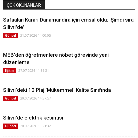
ÇOK OKUNANLAR
Safaalan Kararı Danamandıra için emsal oldu: 'Şimdi sıra
Silivri'de'
31.07.2026 14:00:05
Güncel
MEB'den öğretmenlere nöbet görevinde yeni
düzenleme
27.07.2026 11:36:31
Eğitim
Silivri'deki 10 Plaj 'Mükemmel' Kalite Sınıfında
20.07.2026 14:37:57
Güncel
Silivri'de elektrik kesintisi
20.07.2026 13:21:32
Güncel