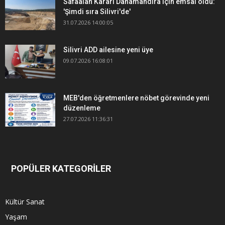
Safaalan Kararı Danamandıra için emsal oldu:
'Şimdi sıra Silivri'de'
31.07.2026 14:00:05
Silivri ADD ailesine yeni üye
09.07.2026 16:08:01
MEB'den öğretmenlere nöbet görevinde yeni
düzenleme
27.07.2026 11:36:31
POPÜLER KATEGORİLER
Kültür Sanat
Yaşam