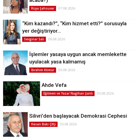
07.08.2026
Rüya Şahsuvar
“Kim kazandı?”, “Kim hizmet etti?” sorusuyla
yer değiştiriyor…
06.08.2026
Sevginar Sali
İşlemler yasaya uygun ancak memlekette
uyulacak yasa kalmamış
06.08.2026
İbrahim Kömür
Ahde Vefa
05.08.2026
Eğitmen ve Yazar Nagihan Şanlı
Silivri'den başlayacak Demokrasi Cephesi
05.08.2026
Hasan Baki Çifçi