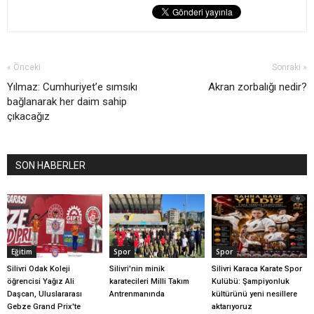
« Önceki
Sonraki »
Yılmaz: Cumhuriyet’e sımsıkı
Akran zorbalığı nedir?
bağlanarak her daim sahip
çıkacağız
SON HABERLER
Eğitim
Spor
Spor
Silivri Odak Koleji
Silivri'nin minik
Silivri Karaca Karate Spor
öğrencisi Yağız Ali
karatecileri Milli Takım
Kulübü: Şampiyonluk
Daşcan, Uluslararası
Antrenmanında
kültürünü yeni nesillere
Gebze Grand Prix'te
aktarıyoruz