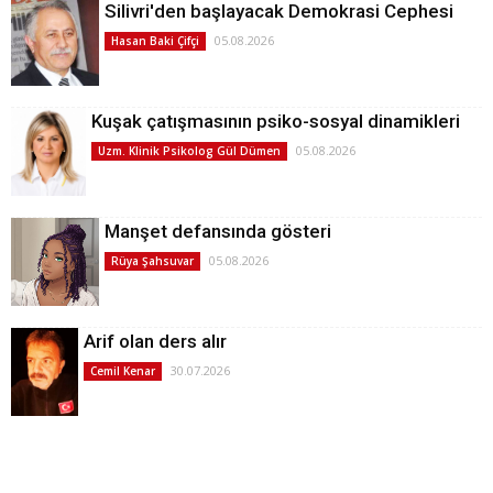
Silivri'den başlayacak Demokrasi Cephesi
05.08.2026
Hasan Baki Çifçi
Kuşak çatışmasının psiko-sosyal dinamikleri
05.08.2026
Uzm. Klinik Psikolog Gül Dümen
Manşet defansında gösteri
05.08.2026
Rüya Şahsuvar
Arif olan ders alır
30.07.2026
Cemil Kenar