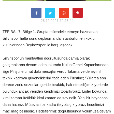
28.10.2021 12:53:44
TFF BAL 7. Bölge 1. Grupta mücadele etmeye hazırlanan
Silivrispor hafta sonu deplasmanda İstanbul'un en köklü
kulüplerinden Beykozspor ile karşılaşacak.
Silivrispor'un menfaatleri doğrultusunda camia olarak
çalışmalarına devam eden takımda Kulüp Genel Kaptanlarından
Ege Piriştine umut dolu mesajlar verdi. Takıma ve deneyimli
teknik kadroya güvendiklerini ifade eden Piriştine; “Yıllarca son
derece zorlu sezonları geride bıraktık, hak etmediğimiz yerlerde
bulunduk ancak yeniden kendimizi toparlıyoruz. Ligler boyunca
kimi zaman üzüldük kimi zaman da sevindik. Yeni bir heyecana
daha hazırız. Mütevazi bir kadro ile yola çıkıyoruz, hedefimizi
maç maç belirledik. Hedeflerimiz doğrultusunda yolumuza devam