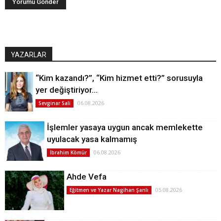
YAZARLAR
“Kim kazandı?”, “Kim hizmet etti?” sorusuyla
yer değiştiriyor…
06.08.2026
Sevginar Sali
İşlemler yasaya uygun ancak memlekette
uyulacak yasa kalmamış
06.08.2026
İbrahim Kömür
Ahde Vefa
05.08.2026
Eğitmen ve Yazar Nagihan Şanlı