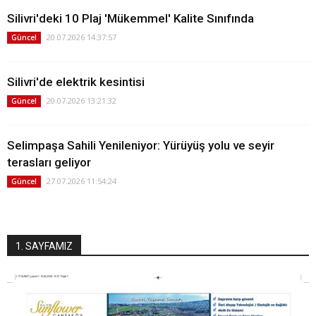
Silivri'deki 10 Plaj 'Mükemmel' Kalite Sınıfında
20.07.2026 14:37:57
Güncel
Silivri'de elektrik kesintisi
20.07.2026 13:21:32
Güncel
Selimpaşa Sahili Yenileniyor: Yürüyüş yolu ve seyir
terasları geliyor
27.07.2026 11:54:24
Güncel
1. SAYFAMIZ