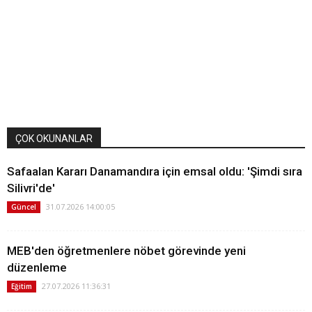
ÇOK OKUNANLAR
Safaalan Kararı Danamandıra için emsal oldu: 'Şimdi sıra
Silivri'de'
31.07.2026 14:00:05
Güncel
MEB'den öğretmenlere nöbet görevinde yeni
düzenleme
27.07.2026 11:36:31
Eğitim