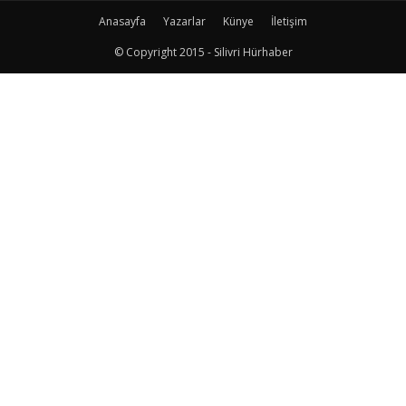
Anasayfa
Yazarlar
Künye
İletişim
© Copyright 2015 - Silivri Hürhaber