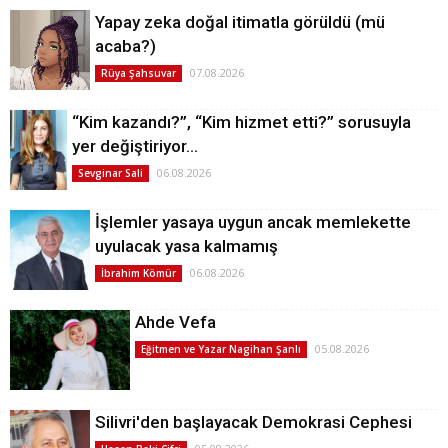
Yapay zeka doğal itimatla görüldü (mü
acaba?)
07.08.2026
Rüya Şahsuvar
“Kim kazandı?”, “Kim hizmet etti?” sorusuyla
yer değiştiriyor…
06.08.2026
Sevginar Sali
İşlemler yasaya uygun ancak memlekette
uyulacak yasa kalmamış
06.08.2026
İbrahim Kömür
Ahde Vefa
05.08.2026
Eğitmen ve Yazar Nagihan Şanlı
Silivri'den başlayacak Demokrasi Cephesi