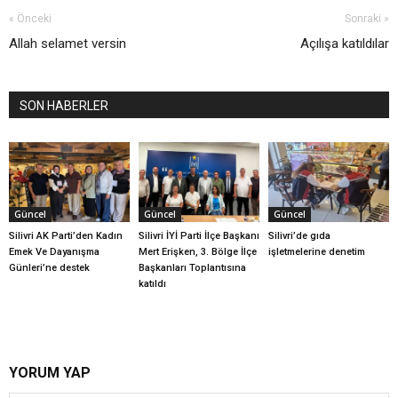
« Önceki
Sonraki »
Allah selamet versin
Açılışa katıldılar
SON HABERLER
Güncel
Güncel
Güncel
Silivri AK Parti’den Kadın
Silivri İYİ Parti İlçe Başkanı
Silivri’de gıda
Emek Ve Dayanışma
Mert Erişken, 3. Bölge İlçe
işletmelerine denetim
Günleri’ne destek
Başkanları Toplantısına
katıldı
YORUM YAP