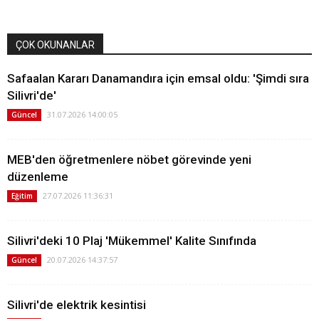
ÇOK OKUNANLAR
Safaalan Kararı Danamandıra için emsal oldu: 'Şimdi sıra
Silivri'de'
31.07.2026 14:00:05
Güncel
MEB'den öğretmenlere nöbet görevinde yeni
düzenleme
27.07.2026 11:36:31
Eğitim
Silivri'deki 10 Plaj 'Mükemmel' Kalite Sınıfında
20.07.2026 14:37:57
Güncel
Silivri'de elektrik kesintisi