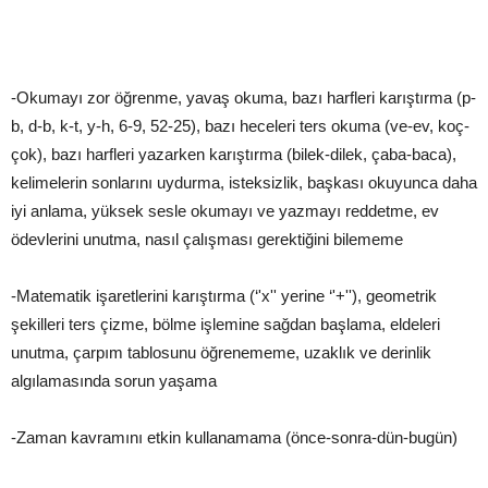
-Okumayı zor öğrenme, yavaş okuma, bazı harfleri karıştırma (p-
b, d-b, k-t, y-h, 6-9, 52-25), bazı heceleri ters okuma (ve-ev, koç-
çok), bazı harfleri yazarken karıştırma (bilek-dilek, çaba-baca),
kelimelerin sonlarını uydurma, isteksizlik, başkası okuyunca daha
iyi anlama, yüksek sesle okumayı ve yazmayı reddetme, ev
ödevlerini unutma, nasıl çalışması gerektiğini bilememe
-Matematik işaretlerini karıştırma (‘'x'' yerine ‘'+''), geometrik
şekilleri ters çizme, bölme işlemine sağdan başlama, eldeleri
unutma, çarpım tablosunu öğrenememe, uzaklık ve derinlik
algılamasında sorun yaşama
-Zaman kavramını etkin kullanamama (önce-sonra-dün-bugün)