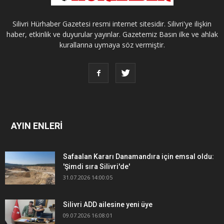
Silivri Hürhaber Gazetesi resmi internet sitesidir. Silivri'ye ilişkin
haber, etkinlik ve duyurular yayınlar. Gazetemiz Basın ilke ve ahlak
kurallarına uymaya söz vermiştir.
AYIN ENLERİ
Safaalan Kararı Danamandıra için emsal oldu:
'Şimdi sıra Silivri'de'
31.07.2026 14:00:05
Silivri ADD ailesine yeni üye
09.07.2026 16:08:01