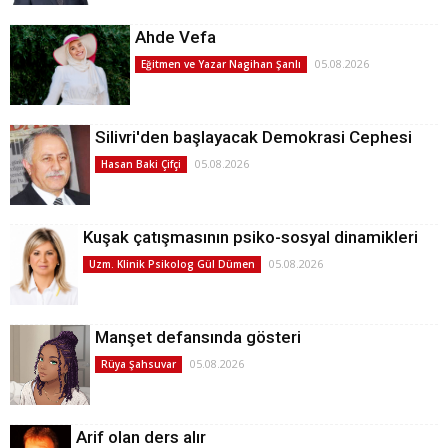
Ahde Vefa
05.08.2026
Eğitmen ve Yazar Nagihan Şanlı
Silivri'den başlayacak Demokrasi Cephesi
05.08.2026
Hasan Baki Çifçi
Kuşak çatışmasının psiko-sosyal dinamikleri
05.08.2026
Uzm. Klinik Psikolog Gül Dümen
Manşet defansında gösteri
05.08.2026
Rüya Şahsuvar
Arif olan ders alır