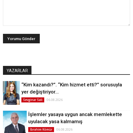
YAZARLAR
“Kim kazandı?”. “Kim hizmet etti?” sorusuyla
yer değiştiriyor…
06.08.2026
Sevginar Sali
İşlemler yasaya uygun ancak memlekette
uyulacak yasa kalmamış
06.08.2026
İbrahim Kömür