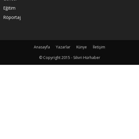
Eğitim
Röportaj
Anasayfa
Yazarlar
Künye
İletişim
© Copyright 2015 - Silivri Hürhaber