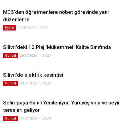
MEB'den öğretmenlere nöbet görevinde yeni
düzenleme
27.07.2026 11:36:31
Eğitim
Silivri'deki 10 Plaj 'Mükemmel' Kalite Sınıfında
20.07.2026 14:37:57
Güncel
Silivri'de elektrik kesintisi
20.07.2026 13:21:32
Güncel
Selimpaşa Sahili Yenileniyor: Yürüyüş yolu ve seyir
terasları geliyor
27.07.2026 11:54:24
Güncel