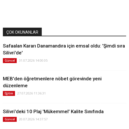
ÇOK OKUNANLAR
Safaalan Kararı Danamandıra için emsal oldu: 'Şimdi sıra
Silivri'de'
31.07.2026 14:00:05
Güncel
MEB'den öğretmenlere nöbet görevinde yeni
düzenleme
27.07.2026 11:36:31
Eğitim
Silivri'deki 10 Plaj 'Mükemmel' Kalite Sınıfında
20.07.2026 14:37:57
Güncel