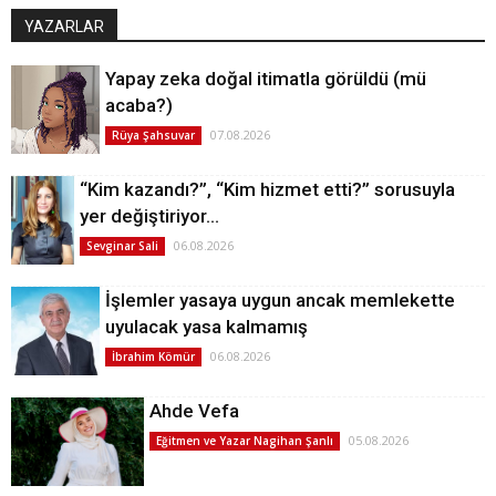
YAZARLAR
Yapay zeka doğal itimatla görüldü (mü
acaba?)
07.08.2026
Rüya Şahsuvar
“Kim kazandı?”, “Kim hizmet etti?” sorusuyla
yer değiştiriyor…
06.08.2026
Sevginar Sali
İşlemler yasaya uygun ancak memlekette
uyulacak yasa kalmamış
06.08.2026
İbrahim Kömür
Ahde Vefa
05.08.2026
Eğitmen ve Yazar Nagihan Şanlı