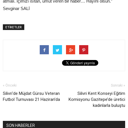
atmalı. İçimizi ısıtan, umut veren bir haber… Hayırlı olsun.”
Sevginar SALİ
ETİKETLER
« Önceki
Sonraki »
Silivri'de Müjdat Gürsu Veteran
Silivri Kent Konseyi Eğitim
Futbol Turnuvası 21 Haziran’da
Komisyonu Gazitepe’de üretici
kadınlarla buluştu
SON HABERLER