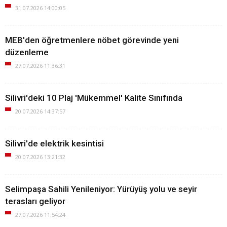
31.07.2026 14:00:05
MEB'den öğretmenlere nöbet görevinde yeni
düzenleme
27.07.2026 11:36:31
Silivri'deki 10 Plaj 'Mükemmel' Kalite Sınıfında
20.07.2026 14:37:57
Silivri'de elektrik kesintisi
20.07.2026 13:21:32
Selimpaşa Sahili Yenileniyor: Yürüyüş yolu ve seyir
terasları geliyor
27.07.2026 11:54:24