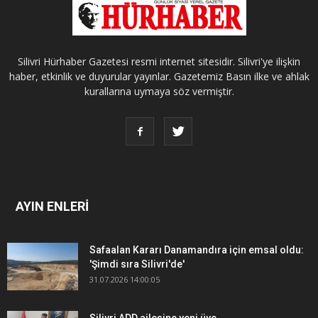
Silivri Hürhaber Gazetesi resmi internet sitesidir. Silivri'ye ilişkin
haber, etkinlik ve duyurular yayınlar. Gazetemiz Basın ilke ve ahlak
kurallarına uymaya söz vermiştir.
AYIN ENLERİ
Safaalan Kararı Danamandıra için emsal oldu:
'Şimdi sıra Silivri'de'
31.07.2026 14:00:05