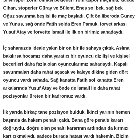
Cihan, stoperler Güray ve Bülent, Enes sol bek, sağ bek
Oğuz savunma beşlisi ile maç başladı. Çift ön liberoda Güney
ve Yunus, sağ önde Fatih solda Eren Pamuk, forvet arkası
Yusuf Atay ve forvette İsmail ile ilk on birimiz sahadaydı.
İç sahamızda ideale yakın bir on bir ile sahaya çıktık. Aslına
bakılırsa hocamız daha yaratıcı bir oyuncu dizilişi ve kişisel
becerileri daha fazla olan oyuncularımız sahadaydı. Kapalı
savunmaları daha rahat açacak ve kaleye dikine giden dört
oyuncu vardı sahada. Sağ kanatta Fatih sol kanatta Eren
arkalarında Yusuf Atay ve önde de İsmail ile daha rahat
pozisyonlar üreten bir kadromuz vardı.
İlk yarıda birkaç tane pozisyon bulduk. İkinci yarının hemen
başında da hakem penaltı çaldı. Bana göre penaltı kararı
doğruydu, doğru olan penaltı kararının ardından da kırmızı
kart çıkmalıydı, sadece burada hatası vardı hakemin. Bizim