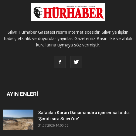
Silivri Hürhaber Gazetesi resmi internet sitesidir. Silivri'ye ilişkin
haber, etkinlik ve duyurular yayınlar. Gazetemiz Basın ilke ve ahlak
kurallarına uymaya söz vermiştir.
AYIN ENLERİ
Safaalan Kararı Danamandıra için emsal oldu:
'Şimdi sıra Silivri'de'
31.07.2026 14:00:05