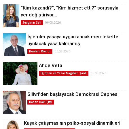
“Kim kazandı?”, “Kim hizmet etti?” sorusuyla
yer değiştiriyor…
06.08.2026
Sevginar Sali
İşlemler yasaya uygun ancak memlekette
uyulacak yasa kalmamış
06.08.2026
İbrahim Kömür
Ahde Vefa
05.08.2026
Eğitmen ve Yazar Nagihan Şanlı
Silivri'den başlayacak Demokrasi Cephesi
Hasan Baki Çifçi
Kuşak çatışmasının psiko-sosyal dinamikleri