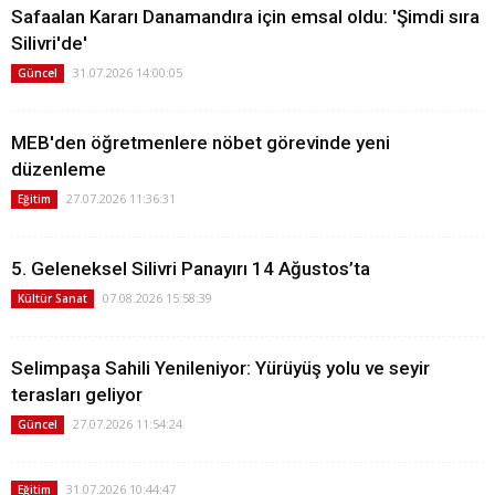
Safaalan Kararı Danamandıra için emsal oldu: 'Şimdi sıra
Silivri'de'
31.07.2026 14:00:05
Güncel
MEB'den öğretmenlere nöbet görevinde yeni
düzenleme
27.07.2026 11:36:31
Eğitim
5. Geleneksel Silivri Panayırı 14 Ağustos’ta
07.08.2026 15:58:39
Kültür Sanat
Selimpaşa Sahili Yenileniyor: Yürüyüş yolu ve seyir
terasları geliyor
27.07.2026 11:54:24
Güncel
31.07.2026 10:44:47
Eğitim