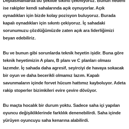
Deplasmanlarda bu şekilde sıkıntı çekmiyoruz. Bunun nedeni
ise rakipler kendi sahalarında açık oynuyorlar. Açık
oynadıkları için bizde kolay pozisyon buluyoruz. Burada
kapalı oynadıkları için sıkıntı çekiyoruz. İç sahadaki
sorunumuzu çözdüğümüzde zaten açık ara liderliğimizi
beyan edebiliriz.
Bu ve bunun gibi sorunlarda teknik heyetin işidir. Buna göre
teknik heyetimizin A planı, B planı ve C planları olması
lazımdır. İç sahada daha agresif, seyirciyi de havaya sokacak
bir oyun ve daha becerikli olmamız lazım. Kapalı
savunmaların içinde forvet hücum hattımız kayboluyor. Adeta
rakip stoperler bizimkileri evire çevire dövüyor.
Bu maçta hocalık bir durum yoktu. Sadece saha içi yapılan
oyuncu değişikliklerinde farklılık denenebilirdi. Saha içinde
yürüyen oyuncuyu saha kenarına alabilirdi.