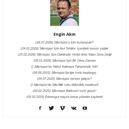
Engin Akın
(18.07.2026) Silivrispor'u kim kurtaracak?
(24.02.2026) Silivrispor İçin Asıl Tehlike: İçerideki sessiz çatlak
(23.02.2026) Silivrispor Son Dakikada Yıkıldı Ama Yolun Sonu Değil
(09.01.2026) Silivrispor İçin Bir Olma Zamanı
() Silivrispor’un Yalnız Kalmaya Tahammülü Yok!
(09.09.2025) Silivrispor’da lige zorlu başlangıç
(04.07.2025) Silivrispor nereye gidiyor?
() Silivrispor’da Silivrililik ruhu öldürüldü maalesef!
(06.02.2025) Silivrispor Balıkesir'i ezer geçer!
(05.02.2025) Etimesgut maçını kenar yönetim kaybetti!