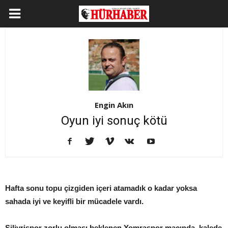
Engin Akın
Oyun iyi sonuç kötü
Hafta sonu topu çizgiden içeri atamadık o kadar yoksa
sahada iyi ve keyifli bir mücadele vardı.
Silivrispor zorlu olması beklenen Yomraspor maçında, kalede