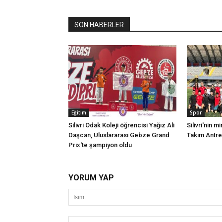
SON HABERLER
Eğitim
Spor
Silivri Odak Koleji öğrencisi Yağız Ali
Silivri'nin mi
Daşcan, Uluslararası Gebze Grand
Takım Antr
Prix'te şampiyon oldu
YORUM YAP