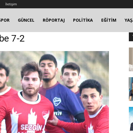
İletişim
SPOR
GÜNCEL
RÖPORTAJ
POLİTİKA
EĞİTİM
YA
be 7-2