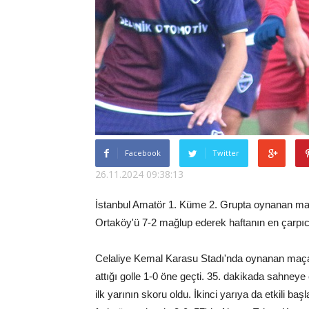
Facebook
Twitter
26.11.2024 09:38:13
İstanbul Amatör 1. Küme 2. Grupta oynanan maçt
Ortaköy'ü 7-2 mağlup ederek haftanın en çarpıcı 
Celaliye Kemal Karasu Stadı'nda oynanan maça e
attığı golle 1-0 öne geçti. 35. dakikada sahne
ilk yarının skoru oldu. İkinci yarıya da etkili ba