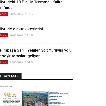
ilivri'deki 10 Plaj 'Mükemmel' Kalite
ınıfında
20.07.2026 14:37:57
üncel
livri'de elektrik kesintisi
20.07.2026 13:21:32
üncel
elimpaşa Sahili Yenileniyor: Yürüyüş yolu
 seyir terasları geliyor
27.07.2026 11:54:24
üncel
1. SAYFAMIZ