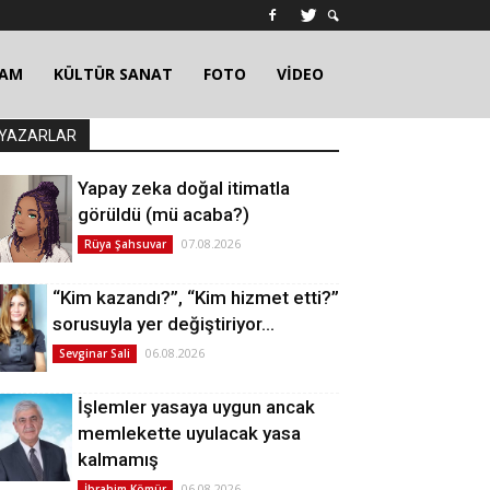
ŞAM
KÜLTÜR SANAT
FOTO
VİDEO
YAZARLAR
Yapay zeka doğal itimatla
görüldü (mü acaba?)
07.08.2026
Rüya Şahsuvar
“Kim kazandı?”, “Kim hizmet etti?”
sorusuyla yer değiştiriyor…
06.08.2026
Sevginar Sali
İşlemler yasaya uygun ancak
memlekette uyulacak yasa
kalmamış
06.08.2026
İbrahim Kömür