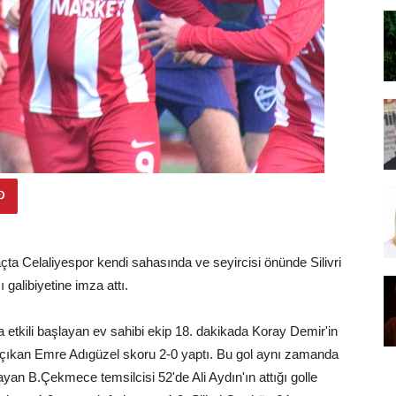
a Celaliyespor kendi sahasında ve seyircisi önünde Silivri
galibiyetine imza attı.
tkili başlayan ev sahibi ekip 18. dakikada Koray Demir'in
ye çıkan Emre Adıgüzel skoru 2-0 yaptı. Bu gol aynı zamanda
şlayan B.Çekmece temsilcisi 52'de Ali Aydın'ın attığı golle