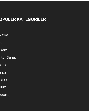
OPÜLER KATEGORİLER
litika
por
aşam
ltür Sanat
OTO
üncel
İDEO
itim
öportaj