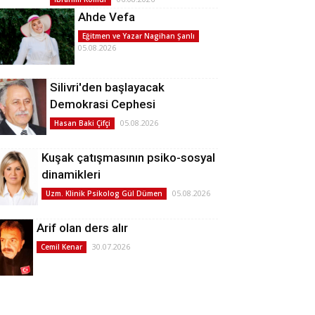
Ahde Vefa
Eğitmen ve Yazar Nagihan Şanlı
05.08.2026
Silivri'den başlayacak
Demokrasi Cephesi
05.08.2026
Hasan Baki Çifçi
Kuşak çatışmasının psiko-sosyal
dinamikleri
05.08.2026
Uzm. Klinik Psikolog Gül Dümen
Arif olan ders alır
30.07.2026
Cemil Kenar