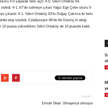
koru 4-0 yaparak farkı açtı: 4-0. Silivri Ortaköy 64.
çe indirdi. 4-1. 67'de sahneye çıkan Yağız Ege Çetin skoru 5-
eşe çıkardı: 6-1. Silivri Ortaköy 83'te Doğay Çakırca ile farkı
ibi ekip söyledi. Celaliyespor 88'de Ali Gürenç'in attığı
por 10 puana yükselirken Silivri Ortaköy de 10 puanda kaldı.
S
ol
G
M
y
E
Sonraki »
Emrah Okan: Olmayınca olmuyor