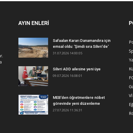
AYIN ENLERİ
P
Safaalan Kararı Danamandıra için
Po
emsal oldu: 'Şimdi sıra Silivri'de'
S
31.07.2026 14:00:05
r.
Y
a
Kü
Silivri ADD ailesine yeni üye
09.07.2026 16:08:01
F
G
V
MEB'den öğretmenlere nöbet
görevinde yeni düzenleme
Eğ
27.07.2026 11:36:31
R