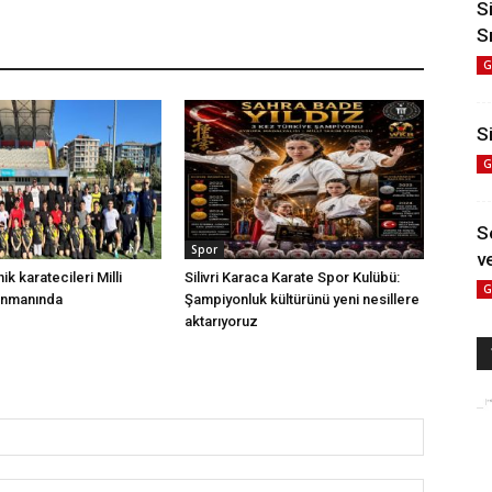
S
S
G
Si
G
S
Spor
ve
nik karatecileri Milli
Silivri Karaca Karate Spor Kulübü:
G
enmanında
Şampiyonluk kültürünü yeni nesillere
aktarıyoruz