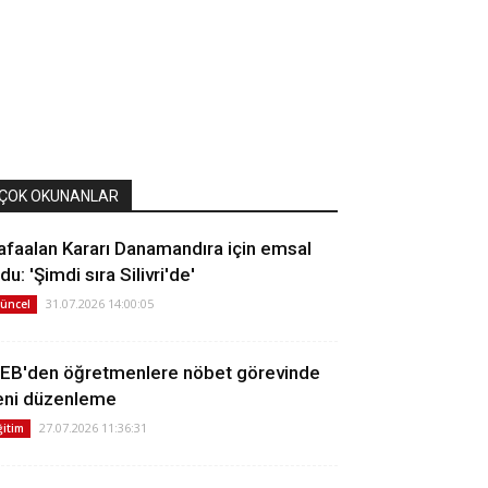
ÇOK OKUNANLAR
afaalan Kararı Danamandıra için emsal
du: 'Şimdi sıra Silivri'de'
31.07.2026 14:00:05
üncel
EB'den öğretmenlere nöbet görevinde
eni düzenleme
27.07.2026 11:36:31
ğitim