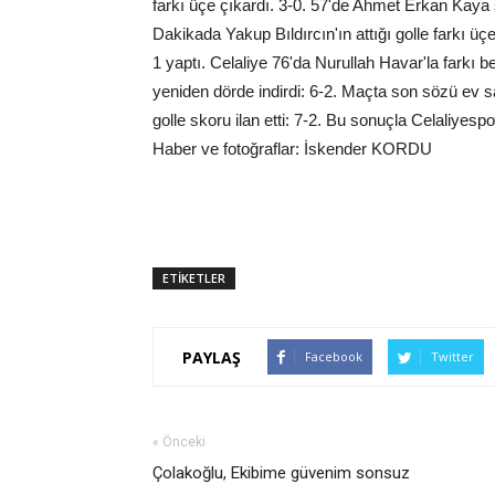
farkı üçe çıkardı. 3-0. 57'de Ahmet Erkan Kaya s
Dakikada Yakup Bıldırcın'ın attığı golle farkı ü
1 yaptı. Celaliye 76'da Nurullah Havar'la farkı b
yeniden dörde indirdi: 6-2. Maçta son sözü ev sah
golle skoru ilan etti: 7-2. Bu sonuçla Celaliyes
Haber ve fotoğraflar: İskender KORDU
ETİKETLER
PAYLAŞ
Facebook
Twitter
« Önceki
Çolakoğlu, Ekibime güvenim sonsuz