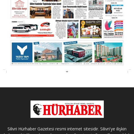
Silivri Hürhaber Gazetesi resmi internet sitesidir. Silivri'ye ilişkin