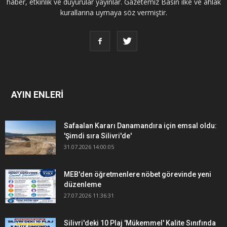
haber, etkinlik ve duyurular yayınlar. Gazetemiz Basın ilke ve ahlak
kurallarına uymaya söz vermiştir.
AYIN ENLERİ
Safaalan Kararı Danamandıra için emsal oldu:
'Şimdi sıra Silivri'de'
31.07.2026 14:00:05
MEB'den öğretmenlere nöbet görevinde yeni
düzenleme
27.07.2026 11:36:31
Silivri'deki 10 Plaj 'Mükemmel' Kalite Sınıfında