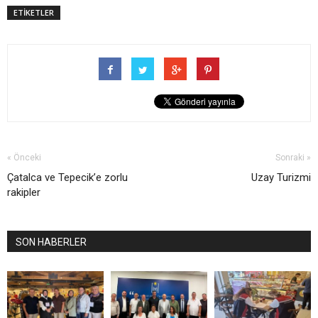
ETİKETLER
« Önceki
Sonraki »
Çatalca ve Tepecik’e zorlu
Uzay Turizmi
rakipler
SON HABERLER