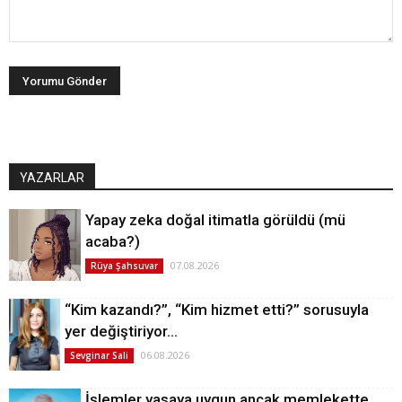
YAZARLAR
Yapay zeka doğal itimatla görüldü (mü
acaba?)
07.08.2026
Rüya Şahsuvar
“Kim kazandı?”, “Kim hizmet etti?” sorusuyla
yer değiştiriyor…
06.08.2026
Sevginar Sali
İşlemler yasaya uygun ancak memlekette