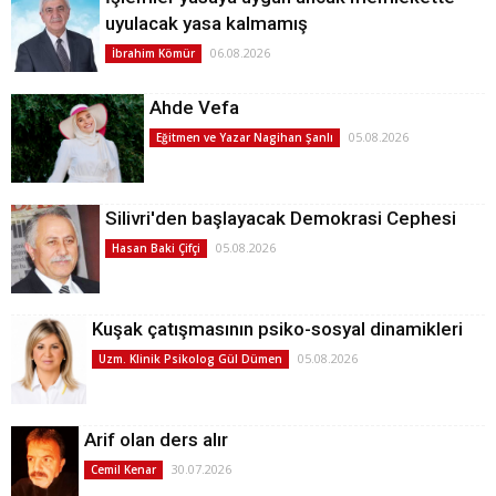
uyulacak yasa kalmamış
06.08.2026
İbrahim Kömür
Ahde Vefa
05.08.2026
Eğitmen ve Yazar Nagihan Şanlı
Silivri'den başlayacak Demokrasi Cephesi
05.08.2026
Hasan Baki Çifçi
Kuşak çatışmasının psiko-sosyal dinamikleri
05.08.2026
Uzm. Klinik Psikolog Gül Dümen
Arif olan ders alır
30.07.2026
Cemil Kenar