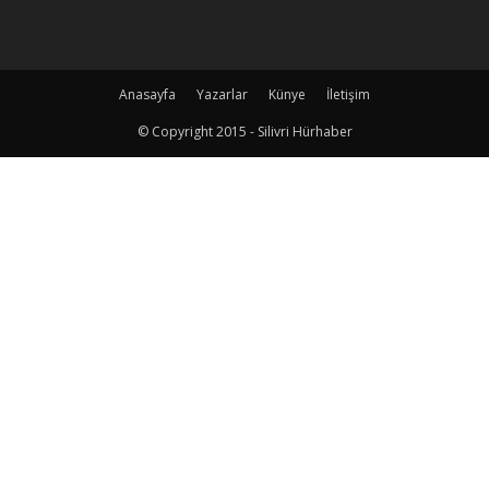
Anasayfa
Yazarlar
Künye
İletişim
© Copyright 2015 - Silivri Hürhaber