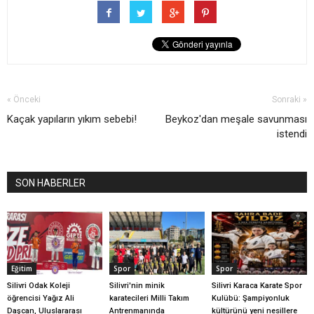
« Önceki
Sonraki »
Kaçak yapıların yıkım sebebi!
Beykoz'dan meşale savunması
istendi
SON HABERLER
Eğitim
Spor
Spor
Silivri Odak Koleji
Silivri'nin minik
Silivri Karaca Karate Spor
öğrencisi Yağız Ali
karatecileri Milli Takım
Kulübü: Şampiyonluk
Daşcan, Uluslararası
Antrenmanında
kültürünü yeni nesillere