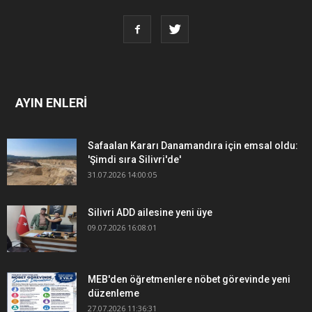
AYIN ENLERİ
Safaalan Kararı Danamandıra için emsal oldu:
'Şimdi sıra Silivri'de'
31.07.2026 14:00:05
Silivri ADD ailesine yeni üye
09.07.2026 16:08:01
MEB'den öğretmenlere nöbet görevinde yeni
düzenleme
27.07.2026 11:36:31