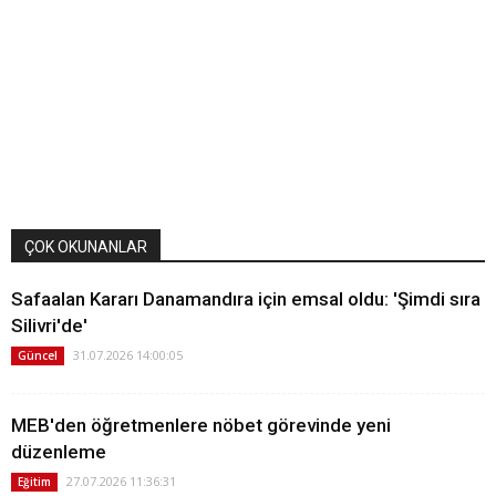
ÇOK OKUNANLAR
Safaalan Kararı Danamandıra için emsal oldu: 'Şimdi sıra
Silivri'de'
31.07.2026 14:00:05
Güncel
MEB'den öğretmenlere nöbet görevinde yeni
düzenleme
27.07.2026 11:36:31
Eğitim