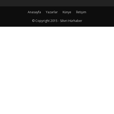
Anasayfa
Yazarlar
Künye
İletişim
© Copyright 2015 - Silivri Hürhaber