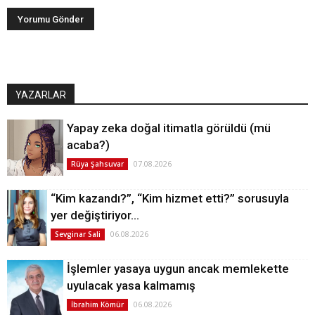
YAZARLAR
Yapay zeka doğal itimatla görüldü (mü
acaba?)
07.08.2026
Rüya Şahsuvar
“Kim kazandı?”, “Kim hizmet etti?” sorusuyla
yer değiştiriyor…
06.08.2026
Sevginar Sali
İşlemler yasaya uygun ancak memlekette
uyulacak yasa kalmamış
06.08.2026
İbrahim Kömür