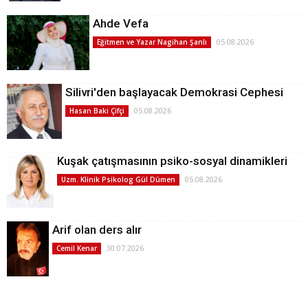
Ahde Vefa
05.08.2026
Eğitmen ve Yazar Nagihan Şanlı
Silivri'den başlayacak Demokrasi Cephesi
05.08.2026
Hasan Baki Çifçi
Kuşak çatışmasının psiko-sosyal dinamikleri
05.08.2026
Uzm. Klinik Psikolog Gül Dümen
Arif olan ders alır
30.07.2026
Cemil Kenar