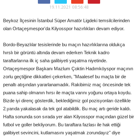
19.11.2021 08:56:48
Beykoz İlçesinin İstanbul Süper Amatör Ligdeki temsilcilerinden
olan Ortaçeşmespor'da Kilyosspor hazırlıkları devam ediyor.
Bordo-Beyazlılar tesislerinde bu maçın hazırlıklarına oldukça
hırslı bir görüntü altında devam ederken Teknik kadro
taraftarlarına ilk iç saha galibiyeti yaşatma niyetinde.
Ortaçeşmespor Başkanı Mazlum Çoktin Hadımköyspor maçının
zorlu geçtiğine dikkatleri çekerken, "Maalesef bu maçta bir de
penaltı atışından yararlanamadık. Rakibimiz maç öncesinde tek
puana sahip olmanın hırsı ile maçta varını yoğunu ortaya koydu.
Bizde iyi direnç gösterdik, beklediğimiz gol pozisyonları özellikle
2.yarıda yakalasak da tek gol atabildik. Bu maç artı geride kaldı.
Hafta sonunda son sırada yer alan Kilyosspor maçından güzel bir
futbol ve goller bekliyorum. Bu taraftara fazlası ile hak ettiği
galibiyet sevincini, kutlamasını yaşatmak zorundayız" diye