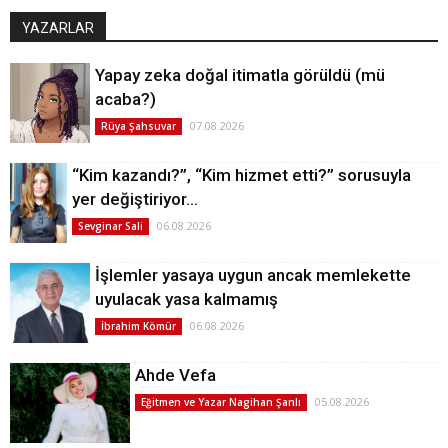
YAZARLAR
Yapay zeka doğal itimatla görüldü (mü
acaba?)
07.08.2026
Rüya Şahsuvar
“Kim kazandı?”, “Kim hizmet etti?” sorusuyla
yer değiştiriyor…
06.08.2026
Sevginar Sali
İşlemler yasaya uygun ancak memlekette
uyulacak yasa kalmamış
06.08.2026
İbrahim Kömür
Ahde Vefa
05.08.2026
Eğitmen ve Yazar Nagihan Şanlı