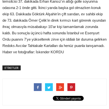
temsilcisi 37. dakikada Erhan Kansız'ın attığı golle soyunma
odasına 2-1 önde gitti. İkinci yarıda başka gol olmazken konuk
ekip 63. Dakikada Göktürk Alşahin'in çift sarıdan, ev sahibi ekip
de 73. dakikada Ömer Çelik'in direk kırmızı kart görerek oyundan
ihraç olmasıyla müsabakayı 10'ar kişi tamamlamak zorunda
kaldı. Bu sonuçla üçüncü hafta sonunda İstanbul ve Esenyurt
Ordu puanını 7'ye yükselterek zirve için iddialı bir duruma gelirken
Redoks Avcılar Tahtakale Kartalları da henüz puanla tanışamadı.
Haber ve fotoğraflar: İskender KORDU
ETİKETLER