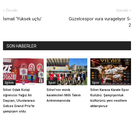
« Önceki
Sonraki »
İsmail ‘Yüksek uçtu’
Güzelcespor vura vurageliyor 5-
2
SON HABERLER
Eğitim
Spor
Spor
Silivri Odak Koleji
Silivri'nin minik
Silivri Karaca Karate Spor
öğrencisi Yağız Ali
karatecileri Milli Takım
Kulübü: Şampiyonluk
Daşcan, Uluslararası
Antrenmanında
kültürünü yeni nesillere
Gebze Grand Prix'te
aktarıyoruz
şampiyon oldu