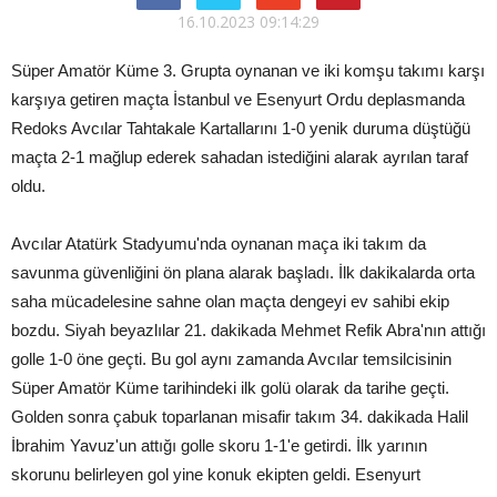
16.10.2023 09:14:29
Süper Amatör Küme 3. Grupta oynanan ve iki komşu takımı karşı
karşıya getiren maçta İstanbul ve Esenyurt Ordu deplasmanda
Redoks Avcılar Tahtakale Kartallarını 1-0 yenik duruma düştüğü
maçta 2-1 mağlup ederek sahadan istediğini alarak ayrılan taraf
oldu.
Avcılar Atatürk Stadyumu'nda oynanan maça iki takım da
savunma güvenliğini ön plana alarak başladı. İlk dakikalarda orta
saha mücadelesine sahne olan maçta dengeyi ev sahibi ekip
bozdu. Siyah beyazlılar 21. dakikada Mehmet Refik Abra'nın attığı
golle 1-0 öne geçti. Bu gol aynı zamanda Avcılar temsilcisinin
Süper Amatör Küme tarihindeki ilk golü olarak da tarihe geçti.
Golden sonra çabuk toparlanan misafir takım 34. dakikada Halil
İbrahim Yavuz'un attığı golle skoru 1-1'e getirdi. İlk yarının
skorunu belirleyen gol yine konuk ekipten geldi. Esenyurt