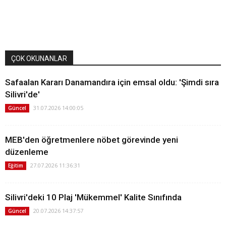
ÇOK OKUNANLAR
Safaalan Kararı Danamandıra için emsal oldu: 'Şimdi sıra
Silivri'de'
31.07.2026 14:00:05
Güncel
MEB'den öğretmenlere nöbet görevinde yeni
düzenleme
27.07.2026 11:36:31
Eğitim
Silivri'deki 10 Plaj 'Mükemmel' Kalite Sınıfında
20.07.2026 14:37:57
Güncel