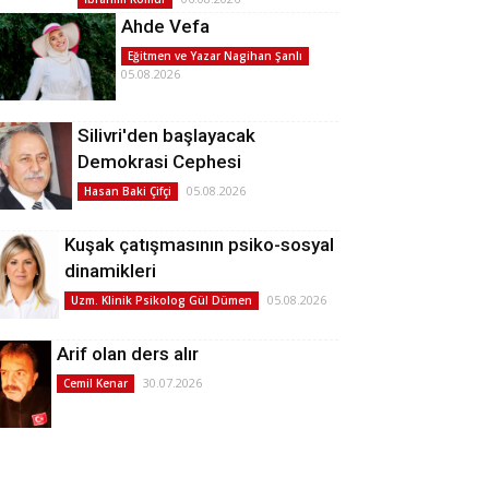
Ahde Vefa
Eğitmen ve Yazar Nagihan Şanlı
05.08.2026
Silivri'den başlayacak
Demokrasi Cephesi
05.08.2026
Hasan Baki Çifçi
Kuşak çatışmasının psiko-sosyal
dinamikleri
05.08.2026
Uzm. Klinik Psikolog Gül Dümen
Arif olan ders alır
30.07.2026
Cemil Kenar