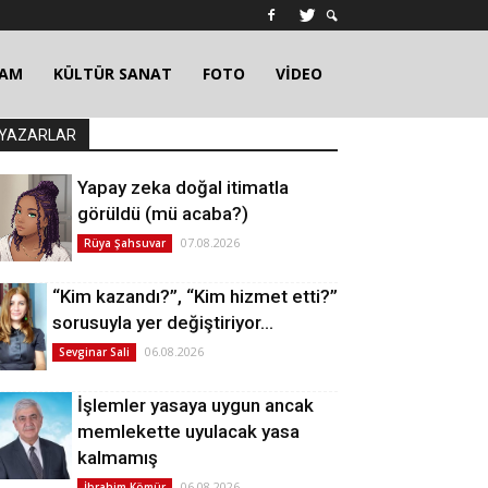
ŞAM
KÜLTÜR SANAT
FOTO
VİDEO
YAZARLAR
Yapay zeka doğal itimatla
görüldü (mü acaba?)
07.08.2026
Rüya Şahsuvar
“Kim kazandı?”, “Kim hizmet etti?”
sorusuyla yer değiştiriyor…
06.08.2026
Sevginar Sali
İşlemler yasaya uygun ancak
memlekette uyulacak yasa
kalmamış
06.08.2026
İbrahim Kömür