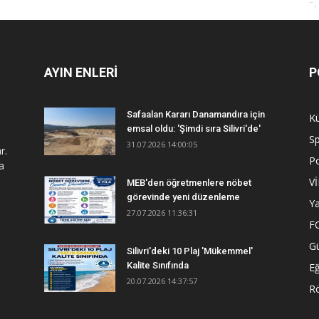
AYIN ENLERİ
P
Safaalan Kararı Danamandıra için
Kü
emsal oldu: 'Şimdi sıra Silivri'de'
S
31.07.2026 14:00:05
r.
Po
a
V
MEB'den öğretmenlere nöbet
görevinde yeni düzenleme
Y
27.07.2026 11:36:31
F
G
Silivri'deki 10 Plaj 'Mükemmel'
Kalite Sınıfında
Eğ
20.07.2026 14:37:57
R