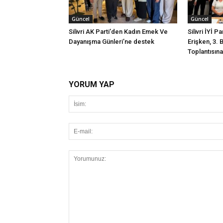
Güncel
Güncel
Silivri AK Parti’den Kadın Emek Ve
Silivri İYİ P
Dayanışma Günleri’ne destek
Erişken, 3. 
Toplantısına 
YORUM YAP