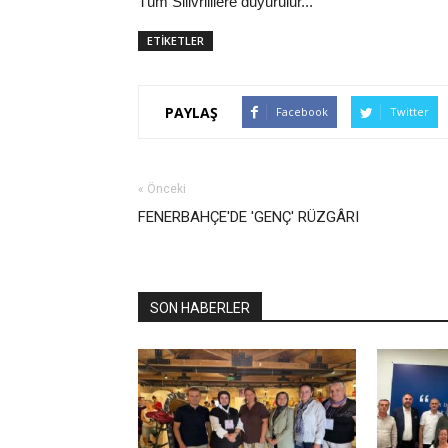
Tüm Silivrililere duyurulur...
ETİKETLER
PAYLAŞ
Facebook
Twitter
« Önceki
FENERBAHÇE'DE 'GENÇ' RÜZGÂRI
SON HABERLER