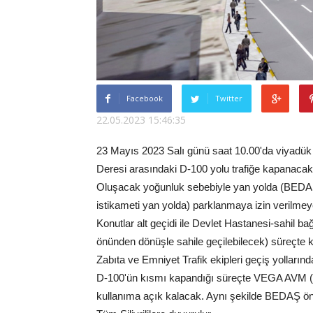
Facebook
Twitter
22.05.2023 15:46:35
23 Mayıs 2023 Salı günü saat 10.00'da viyadü
Deresi arasındaki D-100 yolu trafiğe kapanacak
Oluşacak yoğunluk sebebiyle yan yolda (BEDAŞ-
istikameti yan yolda) parklanmaya izin verilmey
Konutlar alt geçidi ile Devlet Hastanesi-sahil b
önünden dönüşle sahile geçilebilecek) süreçte k
Zabıta ve Emniyet Trafik ekipleri geçiş yolların
D-100'ün kısmı kapandığı süreçte VEGA AVM (Es
kullanıma açık kalacak. Aynı şekilde BEDAŞ ön