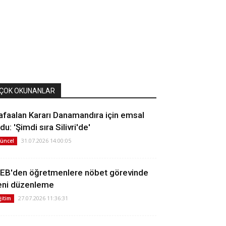
ÇOK OKUNANLAR
afaalan Kararı Danamandıra için emsal
du: 'Şimdi sıra Silivri'de'
31.07.2026 14:00:05
üncel
EB'den öğretmenlere nöbet görevinde
eni düzenleme
27.07.2026 11:36:31
ğitim