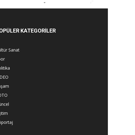
OPÜLER KATEGORİLER
ltür Sanat
por
litika
İDEO
aşam
OTO
üncel
itim
öportaj