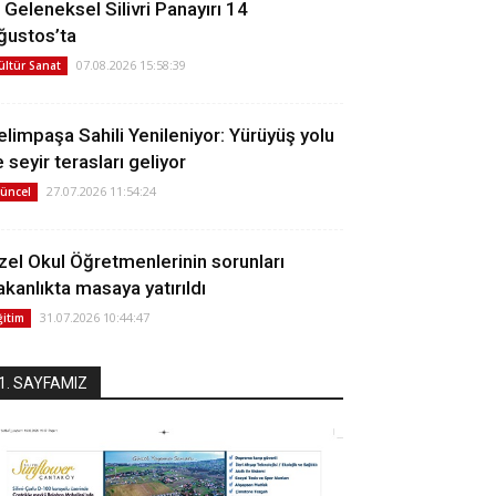
. Geleneksel Silivri Panayırı 14
ğustos’ta
07.08.2026 15:58:39
ültür Sanat
elimpaşa Sahili Yenileniyor: Yürüyüş yolu
 seyir terasları geliyor
27.07.2026 11:54:24
üncel
zel Okul Öğretmenlerinin sorunları
akanlıkta masaya yatırıldı
31.07.2026 10:44:47
ğitim
1. SAYFAMIZ