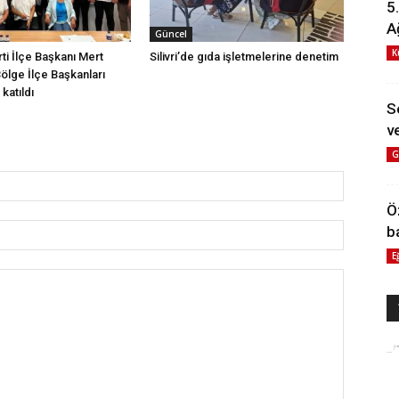
5
A
Güncel
K
arti İlçe Başkanı Mert
Silivri’de gıda işletmelerine denetim
Bölge İlçe Başkanları
katıldı
S
ve
G
Ö
b
E