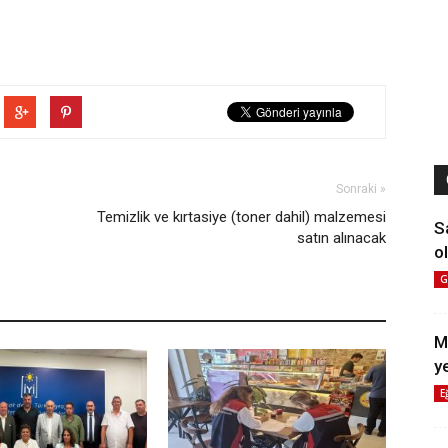
Sonraki »
Temizlik ve kırtasiye (toner dahil) malzemesi
S
satın alınacak
ol
G
M
y
E