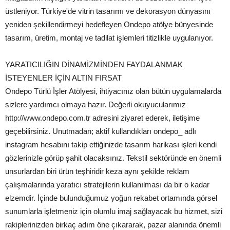
üstleniyor. Türkiye'de vitrin tasarımı ve dekorasyon dünyasını
yeniden şekillendirmeyi hedefleyen Ondepo atölye bünyesinde
tasarım, üretim, montaj ve tadilat işlemleri titizlikle uygulanıyor.
YARATICILIĞIN DİNAMİZMİNDEN FAYDALANMAK
İSTEYENLER İÇİN ALTIN FIRSAT
Ondepo Türlü İşler Atölyesi, ihtiyacınız olan bütün uygulamalarda
sizlere yardımcı olmaya hazır. Değerli okuyucularımız
http://www.ondepo.com.tr adresini ziyaret ederek, iletişime
geçebilirsiniz. Unutmadan; aktif kullandıkları ondepo_ adlı
instagram hesabını takip ettiğinizde tasarım harikası işleri kendi
gözlerinizle görüp şahit olacaksınız. Tekstil sektöründe en önemli
unsurlardan biri ürün teşhiridir keza aynı şekilde reklam
çalışmalarında yaratıcı stratejilerin kullanılması da bir o kadar
elzemdir. İçinde bulunduğumuz yoğun rekabet ortamında görsel
sunumlarla işletmeniz için olumlu imaj sağlayacak bu hizmet, sizi
rakiplerinizden birkaç adım öne çıkararak, pazar alanında önemli