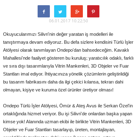
06.01.2017 10:22:50
Okuyucularımızı Silivri'nin değer yaratan iş modelleri ile
tanıştırmaya devam ediyoruz. Bu defa sizlere kendisini Türlü İşler
Atölyesi olarak tanımlayan Ondepo'dan bahsedeceğim. Kavaklı
Mahallesi'nde faaliyet gösteren bu kuruluş; yaratıcılık odaklı, farklı
ve sıra dışı tasarımlarıyla Vitrin Mankenleri, 3D Objeler ve Fuar
Stantları imal ediyor. İhtiyacınıza yönelik çözümlerin geliştirildiği
bu tasarım fabrikasını daha da ilgi çekici kılansa, tekrarı dahi
olmayan, kişiye ve kuruma özel ürünler üretiyor olması!
Ondepo Türlü İşler Atölyesi, Ömür & Ateş Avus ile Serkan Özel'in
ortaklığında hizmet veriyor. Bu işi Silivri'de onlardan başka yapan
kimse yok! Alanında uzman ekibi ile birlikte Vitrin Mankenleri, 3D
Objeler ve Fuar Stantları tasarlayıp, üreten, montajlayan,