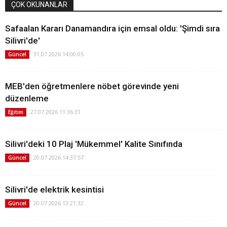
ÇOK OKUNANLAR
Safaalan Kararı Danamandıra için emsal oldu: 'Şimdi sıra
Silivri'de'
31.07.2026 14:00:05
Güncel
MEB'den öğretmenlere nöbet görevinde yeni
düzenleme
27.07.2026 11:36:31
Eğitim
Silivri'deki 10 Plaj 'Mükemmel' Kalite Sınıfında
20.07.2026 14:37:57
Güncel
Silivri'de elektrik kesintisi
20.07.2026 13:21:32
Güncel