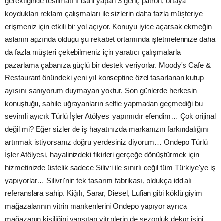
gerektiğinde teslimatını dahi yapan 3 genç patron, ortaya
koydukları reklam çalışmaları ile sizlerin daha fazla müşteriye
erişmeniz için etkili bir yol açıyor. Konuyu iyice açarsak ekmeğin
aslanın ağzında olduğu şu rekabet ortamında işletmelerinize daha
da fazla müşteri çekebilmeniz için yaratıcı çalışmalarla
pazarlama çabanıza güçlü bir destek veriyorlar. Moody's Cafe &
Restaurant önündeki yeni yıl konseptine özel tasarlanan kutup
ayısını sanıyorum duymayan yoktur. Son günlerde herkesin
konuştuğu, sahile uğrayanların selfie yapmadan geçmediği bu
sevimli ayıcık Türlü İşler Atölyesi yapımıdır efendim… Çok orijinal
değil mi? Eğer sizler de iş hayatınızda markanızın farkındalığını
artırmak istiyorsanız doğru yerdesiniz diyorum… Ondepo Türlü
İşler Atölyesi, hayalinizdeki fikirleri gerçeğe dönüştürmek için
hizmetinizde üstelik sadece Silivri ile sınırlı değil tüm Türkiye'ye iş
yapıyorlar… Silivri'nin tek tasarım fabrikası, oldukça iddialı
referanslara sahip. Kiğılı, Sarar, Diesel, Lufian gibi köklü giyim
mağazalarının vitrin mankenlerini Ondepo yapıyor ayrıca
mağazanın kişiliğini yansıtan vitrinlerin de sezonluk dekor işini