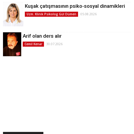
Kuşak çatışmasının psiko-sosyal dinamikleri
05.08.2026
Uzm. Klinik Psikolog Gül Dümen
Arif olan ders alır
30.07.2026
Cemil Kenar