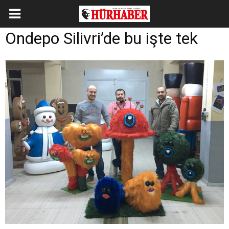
Ondepo Silivri’de bu işte tek