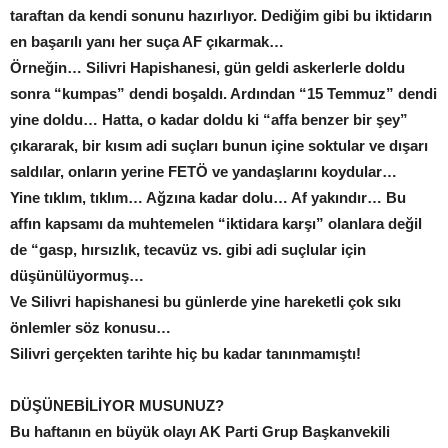
taraftan da kendi sonunu hazırlıyor. Dediğim gibi bu iktidarın
en başarılı yanı her suça AF çıkarmak…
Örneğin… Silivri Hapishanesi, gün geldi askerlerle doldu
sonra “kumpas” dendi boşaldı. Ardından “15 Temmuz” dendi
yine doldu… Hatta, o kadar doldu ki “affa benzer bir şey”
çıkararak, bir kısım adi suçları bunun içine soktular ve dışarı
saldılar, onların yerine FETÖ ve yandaşlarını koydular…
Yine tıklım, tıklım… Ağzına kadar dolu… Af yakındır… Bu
affın kapsamı da muhtemelen “iktidara karşı” olanlara değil
de “gasp, hırsızlık, tecavüz vs. gibi adi suçlular için
düşünülüyormuş…
Ve Silivri hapishanesi bu günlerde yine hareketli çok sıkı
önlemler söz konusu…
Silivri gerçekten tarihte hiç bu kadar tanınmamıştı!
DÜŞÜNEBİLİYOR MUSUNUZ?
Bu haftanın en büyük olayı AK Parti Grup Başkanvekili