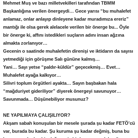
Mehmet Muş ve bazı milletvekilleri tarafından TBMM
Başkanlığına verilen önergeydi… Gece yarısı “bu muhalefet
anlamaz, onlar anlayıp dinleyene kadar muradımıza ereriz”
mantığı ile olsa gerek alelacele verilen bir önerge bu... Öyle
bir önerge ki, affını istedikleri suçların adını insan ağzına
almakta zorlanıyor…
Gecenin o saatinde muhalefetin direnişi ve iktidarın da sayısı
yetmediği için görüşme Salı gününe kalmış…
Yani… Sayı yetse “paldır-küldür” geçecekmiş… Evet…
Muhalefet ayağa kalkıyor…
Silivri toplum örgütleri ayakta… Sayın başbakan hala
“mağduriyet gideriliyor” diyerek önergeyi savunuyor…
Savunmada… Düşünebiliyor musunuz?
NE YAPILMAYA ÇALIŞILIYOR?
Akşam sabah konuşulan bir mesele şurada şu kadar FETÖ'cü
var, burada bu kadar. Şu kuruma şu kadar değmiş, buna bu