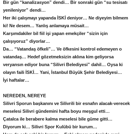
Bir gün “kanalizasyon” dendi… Bir sonraki gün “su tesisatı
yenileniyor” dendi…
Her iki çalışmayı yapanda İSKİ deniyor… Ne diyeyim bilmem
ki! Ne desem… Yanlış anlamaya müsait…
Karşımdakiler bil fiil işi yapan emekçiler “sizin için
çalışıyoruz” diyorlar…
Da… “Vatandaş öfkeli”… Ve öfkesini kontrol edemeyen o
vatandaş… Hedef gözetmeksizin aklına kim geliyorsa
veryansın ediyor buna “Silivri Belediyesi” dahil… Oysa ki
olayın faili İSKİ… Yani, İstanbul Büyük Şehir Belediyesi…
İyi haftalar…
NEREDEN, NEREYE
Silivri Sporun başkanını ve Silivrili bir esnafın alacak-verecek
meselesi Silivri gündemini hafta boyu meşgul etti…
Çatalca ile berabere kalma meselesi bile güme gitti…
Diyorum ki… Silivri Spor Kulübü bir kurum…