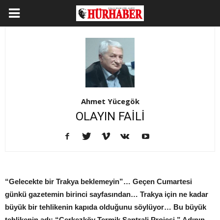
Ahmet Yücegök
OLAYIN FAİLİ
“Gelecekte bir Trakya beklemeyin”… Geçen Cumartesi
günkü gazetemin birinci sayfasından… Trakya için ne kadar
büyük bir tehlikenin kapıda olduğunu söylüyor… Bu büyük
tehlikenin adı; “Çerkezköy Termik Santrali Projesi.” Adının