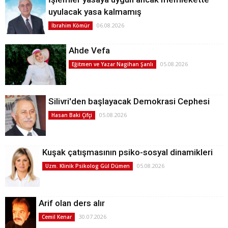
uyulacak yasa kalmamış
06.08.2026
İbrahim Kömür
Ahde Vefa
05.08.2026
Eğitmen ve Yazar Nagihan Şanlı
Silivri'den başlayacak Demokrasi Cephesi
05.08.2026
Hasan Baki Çifçi
Kuşak çatışmasının psiko-sosyal dinamikleri
05.08.2026
Uzm. Klinik Psikolog Gül Dümen
Arif olan ders alır
30.07.2026
Cemil Kenar