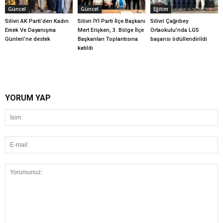
Güncel
Güncel
Eğitim
Silivri AK Parti’den Kadın
Silivri İYİ Parti İlçe Başkanı
Silivri Çağrıbey
Emek Ve Dayanışma
Mert Erişken, 3. Bölge İlçe
Ortaokulu’nda LGS
Günleri’ne destek
Başkanları Toplantısına
başarısı ödüllendirildi
katıldı
YORUM YAP