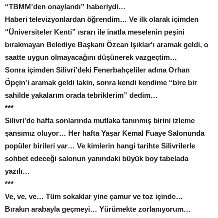
“TBMM'den onaylandı” haberiydi…
Haberi televizyonlardan öğrendim… Ve ilk olarak içimden
“Üniversiteler Kenti” ısrarı ile inatla meselenin peşini
bırakmayan Belediye Başkanı Özcan Işıklar'ı aramak geldi, o
saatte uygun olmayacağını düşünerek vazgeçtim…
Sonra içimden Silivri'deki Fenerbahçeliler adına Orhan
Öpçin'i aramak geldi lakin, sonra kendi kendime “bire bir
sahilde yakalarım orada tebriklerim” dedim…
***
Silivri'de hafta sonlarında mutlaka tanınmış birini izleme
şansımız oluyor… Her hafta Yaşar Kemal Fuaye Salonunda
popüler birileri var… Ve kimlerin hangi tarihte Silivrilerle
sohbet edeceği salonun yanındaki büyük boy tabelada
yazılı…
***
Ve, ve, ve… Tüm sokaklar yine çamur ve toz içinde…
Bırakın arabayla geçmeyi… Yürümekte zorlanıyorum…