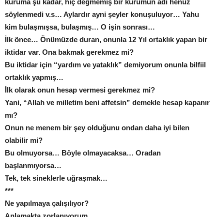
kuruma şu kadar, hiç değmemiş bir kurumun adı henüz
söylenmedi v.s… Aylardır ayni şeyler konuşuluyor… Yahu
kim bulaşmışsa, bulaşmış… O işin sonrası…
İlk önce… Önümüzde duran, onunla 12 Yıl ortaklık yapan bir
iktidar var. Ona bakmak gerekmez mi?
Bu iktidar için “yardım ve yataklık” demiyorum onunla bilfiil
ortaklık yapmış…
İlk olarak onun hesap vermesi gerekmez mi?
Yani, “Allah ve milletim beni affetsin” demekle hesap kapanır
mı?
Onun ne menem bir şey olduğunu ondan daha iyi bilen
olabilir mi?
Bu olmuyorsa… Böyle olmayacaksa… Oradan
başlanmıyorsa…
Tek, tek sineklerle uğraşmak…
***
Ne yapılmaya çalışılıyor?
Anlamakta zorlanıyorum…