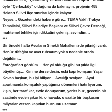
öyle “Çerkezköy” olduğuna da bakmayın, projenin 485
Hektarı Silivri ilçe sınırları içinde kalıyor…
Neyse… Gazetemdeki habere göre… TEMA Vakfı Trakya
Temsilcisi, Silivri Belediye Başkanı ve Silivri Çevre Derneği,
muhtemel tehlike için dikkatini çekmiş, sevindim…
***
Bir önceki hafta Avcıların Sinekli Mahallemizde pikniği vardı.
Henüz tüfeğim ve avcı ruhsatım yok o nedenle orada
değildim…
Fotoğrafları gördüm… Her yıl olduğu gibi bu yılda ilgi
büyükmüş… Kim ne derse desin, eski kapı komşum Yaşar
Kovan başkan, bu işi biliyor… Avcılığı seviyor… Ayni
apartmanda komşuluk yaptığımız dönemleri hatırlıyorum,
kışın, her taraf kar, evde donuyorum, yerler buz, gecenin bir
saatinde evden çıkar ki, o havada, o saatte bir başkasını
milyarlar versen kapıdan burnunu uzatmaz…
***