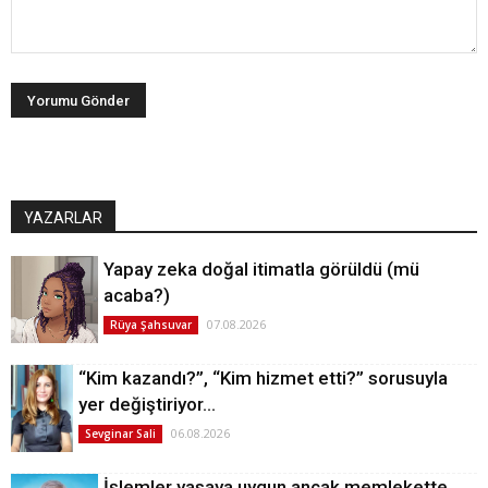
YAZARLAR
Yapay zeka doğal itimatla görüldü (mü
acaba?)
07.08.2026
Rüya Şahsuvar
“Kim kazandı?”, “Kim hizmet etti?” sorusuyla
yer değiştiriyor…
06.08.2026
Sevginar Sali
İşlemler yasaya uygun ancak memlekette