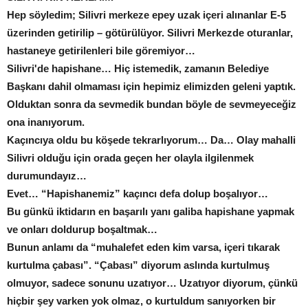
Hep söyledim; Silivri merkeze epey uzak içeri alınanlar E-5
üzerinden getirilip – götürülüyor. Silivri Merkezde oturanlar,
hastaneye getirilenleri bile göremiyor…
Silivri'de hapishane… Hiç istemedik, zamanın Belediye
Başkanı dahil olmaması için hepimiz elimizden geleni yaptık.
Olduktan sonra da sevmedik bundan böyle de sevmeyeceğiz
ona inanıyorum.
Kaçıncıya oldu bu köşede tekrarlıyorum… Da… Olay mahalli
Silivri olduğu için orada geçen her olayla ilgilenmek
durumundayız…
Evet… “Hapishanemiz” kaçıncı defa dolup boşalıyor…
Bu günkü iktidarın en başarılı yanı galiba hapishane yapmak
ve onları doldurup boşaltmak…
Bunun anlamı da “muhalefet eden kim varsa, içeri tıkarak
kurtulma çabası”. “Çabası” diyorum aslında kurtulmuş
olmuyor, sadece sonunu uzatıyor… Uzatıyor diyorum, çünkü
hiçbir şey varken yok olmaz, o kurtuldum sanıyorken bir