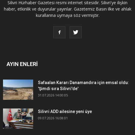
Silivri Hürhaber Gazetesi resmi internet sitesidir. Silivri'ye ilişkin
haber, etkinlik ve duyurular yayınlar. Gazetemiz Basın ilke ve ahlak
kurallarına uymaya söz vermiştir.
AYIN ENLERİ
Safaalan Kararı Danamandıra için emsal oldu:
'Şimdi sıra Silivri'de'
31.07.2026 14:00:05
Silivri ADD ailesine yeni üye
09.07.2026 16:08:01