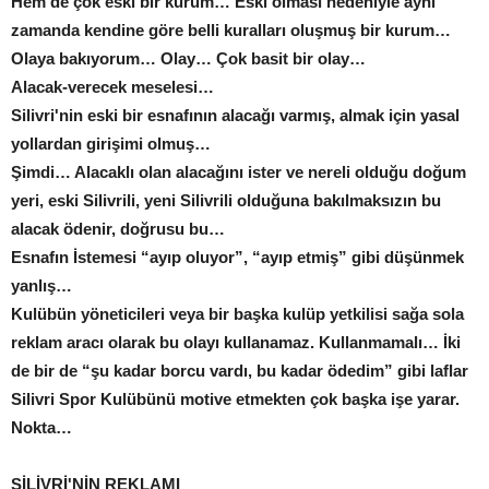
Hem de çok eski bir kurum… Eski olması nedeniyle ayni
zamanda kendine göre belli kuralları oluşmuş bir kurum…
Olaya bakıyorum… Olay… Çok basit bir olay…
Alacak-verecek meselesi…
Silivri'nin eski bir esnafının alacağı varmış, almak için yasal
yollardan girişimi olmuş…
Şimdi… Alacaklı olan alacağını ister ve nereli olduğu doğum
yeri, eski Silivrili, yeni Silivrili olduğuna bakılmaksızın bu
alacak ödenir, doğrusu bu…
Esnafın İstemesi “ayıp oluyor”, “ayıp etmiş” gibi düşünmek
yanlış…
Kulübün yöneticileri veya bir başka kulüp yetkilisi sağa sola
reklam aracı olarak bu olayı kullanamaz. Kullanmamalı… İki
de bir de “şu kadar borcu vardı, bu kadar ödedim” gibi laflar
Silivri Spor Kulübünü motive etmekten çok başka işe yarar.
Nokta…
SİLİVRİ'NİN REKLAMI