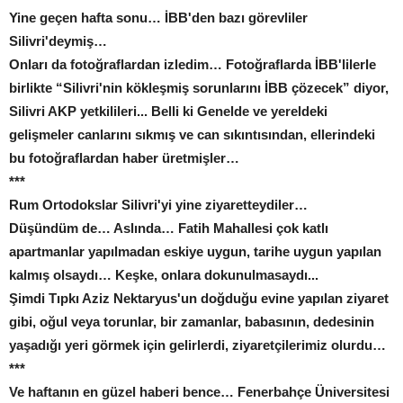
Yine geçen hafta sonu… İBB'den bazı görevliler
Silivri'deymiş…
Onları da fotoğraflardan izledim… Fotoğraflarda İBB'lilerle
birlikte “Silivri'nin kökleşmiş sorunlarını İBB çözecek” diyor,
Silivri AKP yetkilileri... Belli ki Genelde ve yereldeki
gelişmeler canlarını sıkmış ve can sıkıntısından, ellerindeki
bu fotoğraflardan haber üretmişler…
***
Rum Ortodokslar Silivri'yi yine ziyaretteydiler…
Düşündüm de… Aslında… Fatih Mahallesi çok katlı
apartmanlar yapılmadan eskiye uygun, tarihe uygun yapılan
kalmış olsaydı… Keşke, onlara dokunulmasaydı...
Şimdi Tıpkı Aziz Nektaryus'un doğduğu evine yapılan ziyaret
gibi, oğul veya torunlar, bir zamanlar, babasının, dedesinin
yaşadığı yeri görmek için gelirlerdi, ziyaretçilerimiz olurdu…
***
Ve haftanın en güzel haberi bence… Fenerbahçe Üniversitesi