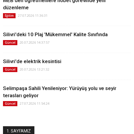
MEB'den öğretmenlere nöbet görevinde yeni
düzenleme
27.07.2026 11:36:31
Eğitim
Silivri'deki 10 Plaj 'Mükemmel' Kalite Sınıfında
20.07.2026 14:37:57
Güncel
Silivri'de elektrik kesintisi
20.07.2026 13:21:32
Güncel
Selimpaşa Sahili Yenileniyor: Yürüyüş yolu ve seyir
terasları geliyor
27.07.2026 11:54:24
Güncel
1. SAYFAMIZ