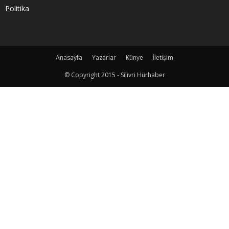
Politika
Anasayfa
Yazarlar
Künye
İletişim
© Copyright 2015 - Silivri Hürhaber