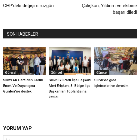
CHP’deki değişim rüzgârı
Çalışkan, Yıldırım ve ekibine
başarı diledi
SON HABERLER
Güncel
Güncel
Güncel
Silivri AK Parti’den Kadın
Silivri İYİ Parti İlçe Başkanı
Silivri’de gıda
Emek Ve Dayanışma
Mert Erişken, 3. Bölge İlçe
işletmelerine denetim
Günleri’ne destek
Başkanları Toplantısına
katıldı
YORUM YAP