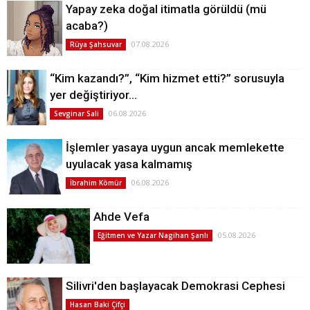
Yapay zeka doğal itimatla görüldü (mü
acaba?)
07.08.2026
Rüya Şahsuvar
“Kim kazandı?”, “Kim hizmet etti?” sorusuyla
yer değiştiriyor…
06.08.2026
Sevginar Sali
İşlemler yasaya uygun ancak memlekette
uyulacak yasa kalmamış
06.08.2026
İbrahim Kömür
Ahde Vefa
05.08.2026
Eğitmen ve Yazar Nagihan Şanlı
Silivri'den başlayacak Demokrasi Cephesi
Hasan Baki Çifçi