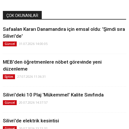
ÇOK OKUNANLAR
Safaalan Kararı Danamandıra için emsal oldu: 'Şimdi sıra
Silivri'de'
31.07.2026 14:00:05
Güncel
MEB'den öğretmenlere nöbet görevinde yeni
düzenleme
27.07.2026 11:36:31
Eğitim
Silivri'deki 10 Plaj 'Mükemmel' Kalite Sınıfında
20.07.2026 14:37:57
Güncel
Silivri'de elektrik kesintisi
20.07.2026 13:21:32
Güncel