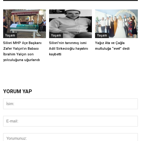
Yaşam
Yaşam
Yaşam
Silivri MHP ilçe Başkanı
Silivri'nin tanınmış ismi
Yağız Ata ve Çağla
Zafer Yalçın’ın Babası
Adil Sirkecioğlu hayatını
mutluluğa “evet” dedi
İbrahim Yalçın son
kaybetti
yolculuğuna uğurlandı
YORUM YAP