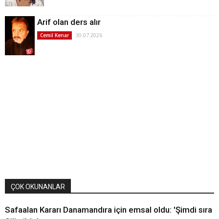
Arif olan ders alır
30.07.2026
Cemil Kenar
ÇOK OKUNANLAR
Safaalan Kararı Danamandıra için emsal oldu: 'Şimdi sıra