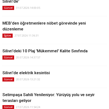
Silivri'de'
31.07.2026 14:00:05
Güncel
MEB'den öğretmenlere nöbet görevinde yeni
düzenleme
27.07.2026 11:36:31
Eğitim
Silivri'deki 10 Plaj 'Mükemmel' Kalite Sınıfında
20.07.2026 14:37:57
Güncel
Silivri'de elektrik kesintisi
20.07.2026 13:21:32
Güncel
Selimpaşa Sahili Yenileniyor: Yürüyüş yolu ve seyir
terasları geliyor
27.07.2026 11:54:24
Güncel