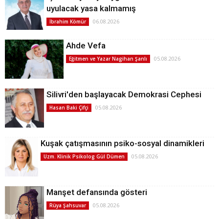
uyulacak yasa kalmamış
06.08.2026
İbrahim Kömür
Ahde Vefa
05.08.2026
Eğitmen ve Yazar Nagihan Şanlı
Silivri'den başlayacak Demokrasi Cephesi
05.08.2026
Hasan Baki Çifçi
Kuşak çatışmasının psiko-sosyal dinamikleri
05.08.2026
Uzm. Klinik Psikolog Gül Dümen
Manşet defansında gösteri
05.08.2026
Rüya Şahsuvar