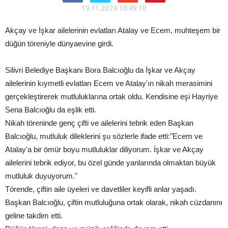
19.11.2024 10:49:10
Akçay ve İşkar ailelerinin evlatları Atalay ve Ecem, muhteşem bir
düğün töreniyle dünyaevine girdi.
Silivri Belediye Başkanı Bora Balcıoğlu da İşkar ve Akçay
ailelerinin kıymetli evlatları Ecem ve Atalay'ın nikah merasimini
gerçekleştirerek mutluluklarına ortak oldu. Kendisine eşi Hayriye
Sena Balcıoğlu da eşlik etti.
Nikah töreninde genç çifti ve ailelerini tebrik eden Başkan
Balcıoğlu, mutluluk dileklerini şu sözlerle ifade etti:"Ecem ve
Atalay'a bir ömür boyu mutluluklar diliyorum. İşkar ve Akçay
ailelerini tebrik ediyor, bu özel günde yanlarında olmaktan büyük
mutluluk duyuyorum."
Törende, çiftin aile üyeleri ve davetliler keyifli anlar yaşadı.
Başkan Balcıoğlu, çiftin mutluluğuna ortak olarak, nikah cüzdanını
geline takdim etti.