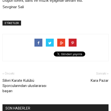
Düğün töreni, dans ve müzik eşliğinde devam etti.
Sevginar Sali
ETİKETLER
« Önceki
Sonraki »
Silivri Karate Kulübü
Kara Pazar
Sporcularından uluslararası
başarı
SON HABERLER