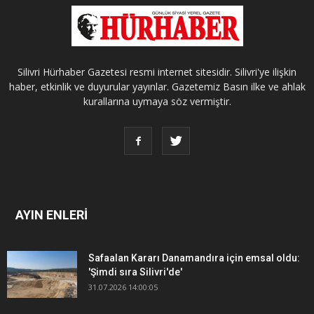
Silivri Hürhaber Gazetesi resmi internet sitesidir. Silivri'ye ilişkin
haber, etkinlik ve duyurular yayınlar. Gazetemiz Basın ilke ve ahlak
kurallarına uymaya söz vermiştir.
AYIN ENLERİ
Safaalan Kararı Danamandıra için emsal oldu:
'Şimdi sıra Silivri'de'
31.07.2026 14:00:05