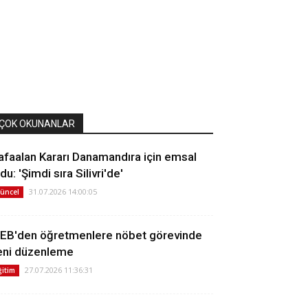
ÇOK OKUNANLAR
afaalan Kararı Danamandıra için emsal
du: 'Şimdi sıra Silivri'de'
31.07.2026 14:00:05
üncel
EB'den öğretmenlere nöbet görevinde
eni düzenleme
27.07.2026 11:36:31
ğitim