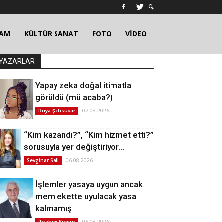
ŞAM
KÜLTÜR SANAT
FOTO
VİDEO
YAZARLAR
Yapay zeka doğal itimatla
görüldü (mü acaba?)
07.08.2026
Rüya Şahsuvar
“Kim kazandı?”, “Kim hizmet etti?”
sorusuyla yer değiştiriyor…
06.08.2026
Sevginar Sali
İşlemler yasaya uygun ancak
memlekette uyulacak yasa
kalmamış
06.08.2026
İbrahim Kömür