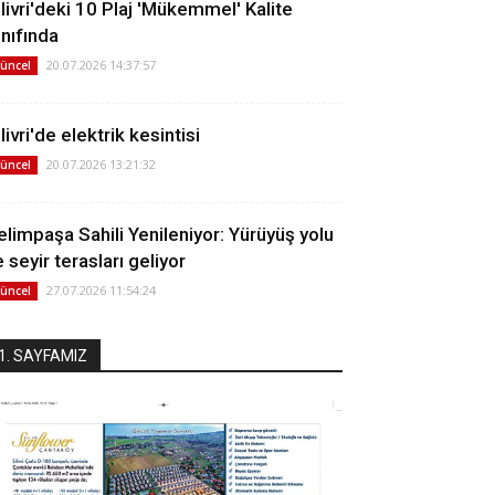
ilivri'deki 10 Plaj 'Mükemmel' Kalite
ınıfında
20.07.2026 14:37:57
üncel
livri'de elektrik kesintisi
20.07.2026 13:21:32
üncel
elimpaşa Sahili Yenileniyor: Yürüyüş yolu
 seyir terasları geliyor
27.07.2026 11:54:24
üncel
1. SAYFAMIZ