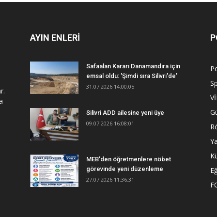
AYIN ENLERİ
P
Safaalan Kararı Danamandıra için
Po
emsal oldu: 'Şimdi sıra Silivri'de'
S
31.07.2026 14:00:05
r.
V
a
G
Silivri ADD ailesine yeni üye
09.07.2026 16:08:01
R
Y
Kü
MEB'den öğretmenlere nöbet
görevinde yeni düzenleme
Eğ
27.07.2026 11:36:31
F