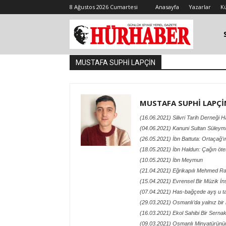
8 Ağustos 2026 Cumartesi
Anasayfa
Yazarlar
K
MUSTAFA SUPHİ LAPÇİN
MUSTAFA SUPHİ LAPÇİ
(16.06.2021) Silivri Tarih Derneği 
(04.06.2021) Kanuni Sultan Süley
(26.05.2021) İbn Battuta: Ortaçağ
(18.05.2021) İbn Haldun: Çağın öte
(10.05.2021) İbn Meymun
(21.04.2021) Eğrikapılı Mehmed R
(15.04.2021) Evrensel Bir Müzik İns
(07.04.2021) Has-bağçede ayş u tar
(29.03.2021) Osmanlı’da yalnız bir 
(16.03.2021) Ekol Sahibi Bir Sern
(09.03.2021) Osmanlı Minyatürünün