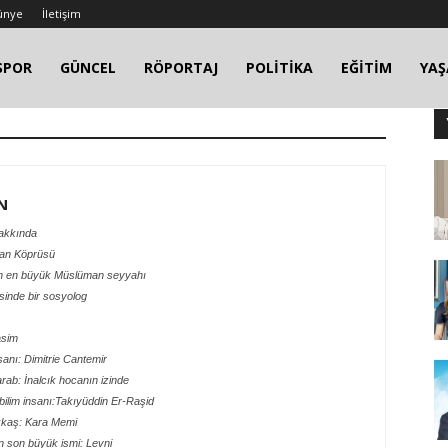
ünye
İletişim
SPOR
GÜNCEL
RÖPORTAJ
POLİTİKA
EĞİTİM
YA
N
Hakkında
man Köprüsü
’ın en büyük Müslüman seyyahı
sinde bir sosyolog
asim
anı: Dimitrie Cantemir
ab: İnalcık hocanın izinde
bilim insanı:Takıyüddin Er-Raşid
akkaş: Kara Memi
 son büyük ismi: Levni