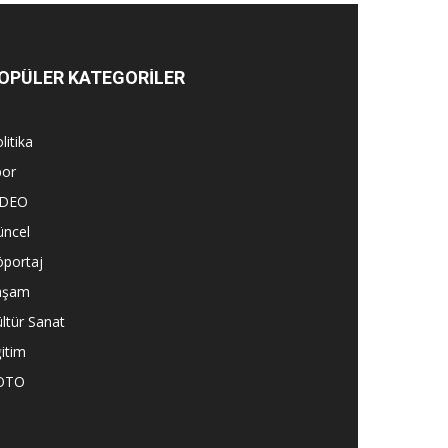
OPÜLER KATEGORİLER
litika
por
İDEO
üncel
öportaj
aşam
ltür Sanat
itim
OTO