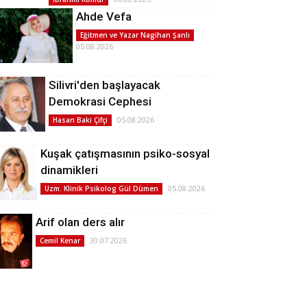
Ahde Vefa
Eğitmen ve Yazar Nagihan Şanlı
05.08.2026
Silivri'den başlayacak
Demokrasi Cephesi
05.08.2026
Hasan Baki Çifçi
Kuşak çatışmasının psiko-sosyal
dinamikleri
05.08.2026
Uzm. Klinik Psikolog Gül Dümen
Arif olan ders alır
30.07.2026
Cemil Kenar