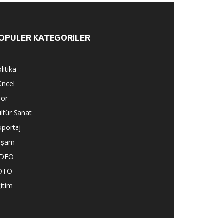
OPÜLER KATEGORİLER
litika
üncel
por
ltür Sanat
öportaj
aşam
İDEO
OTO
itim