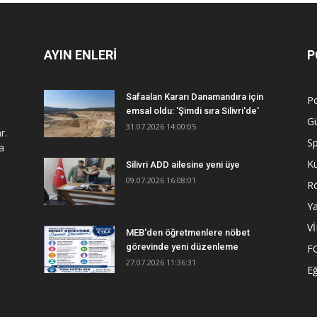
AYIN ENLERİ
P
Safaalan Kararı Danamandıra için
Po
emsal oldu: 'Şimdi sıra Silivri'de'
G
31.07.2026 14:00:05
r.
S
a
Kü
Silivri ADD ailesine yeni üye
09.07.2026 16:08:01
R
Y
V
MEB'den öğretmenlere nöbet
görevinde yeni düzenleme
F
27.07.2026 11:36:31
Eğ