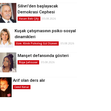
Silivri'den başlayacak
Demokrasi Cephesi
05.08.2026
Hasan Baki Çifçi
Kuşak çatışmasının psiko-sosyal
dinamikleri
05.08.2026
Uzm. Klinik Psikolog Gül Dümen
Manşet defansında gösteri
05.08.2026
Rüya Şahsuvar
Arif olan ders alır
Cemil Kenar