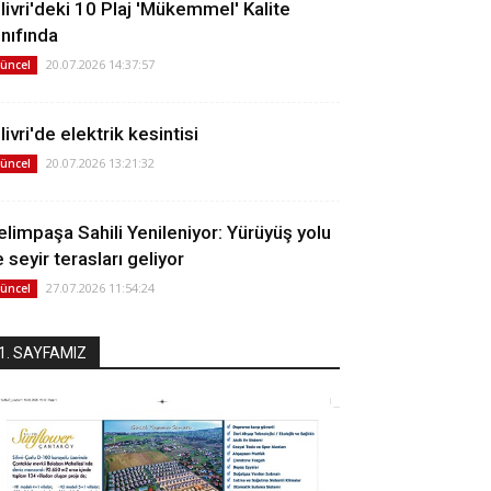
ilivri'deki 10 Plaj 'Mükemmel' Kalite
ınıfında
20.07.2026 14:37:57
üncel
livri'de elektrik kesintisi
20.07.2026 13:21:32
üncel
elimpaşa Sahili Yenileniyor: Yürüyüş yolu
 seyir terasları geliyor
27.07.2026 11:54:24
üncel
1. SAYFAMIZ