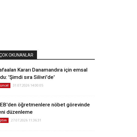
ÇOK OKUNANLAR
afaalan Kararı Danamandıra için emsal
du: 'Şimdi sıra Silivri'de'
31.07.2026 14:00:05
üncel
EB'den öğretmenlere nöbet görevinde
eni düzenleme
27.07.2026 11:36:31
ğitim