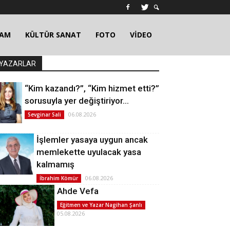
ŞAM
KÜLTÜR SANAT
FOTO
VİDEO
YAZARLAR
“Kim kazandı?”, “Kim hizmet etti?”
sorusuyla yer değiştiriyor…
06.08.2026
Sevginar Sali
İşlemler yasaya uygun ancak
memlekette uyulacak yasa
kalmamış
06.08.2026
İbrahim Kömür
Ahde Vefa
Eğitmen ve Yazar Nagihan Şanlı
05.08.2026