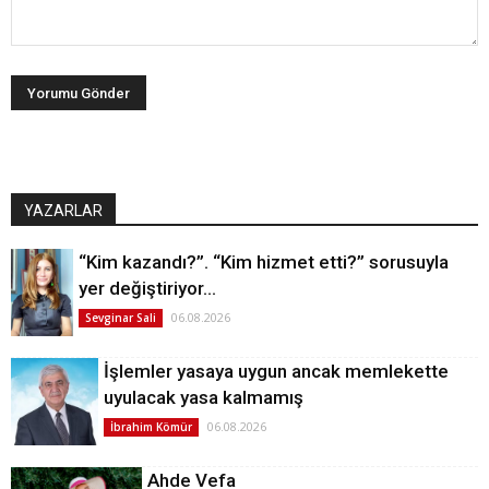
YAZARLAR
“Kim kazandı?”. “Kim hizmet etti?” sorusuyla
yer değiştiriyor…
06.08.2026
Sevginar Sali
İşlemler yasaya uygun ancak memlekette
uyulacak yasa kalmamış
06.08.2026
İbrahim Kömür
Ahde Vefa