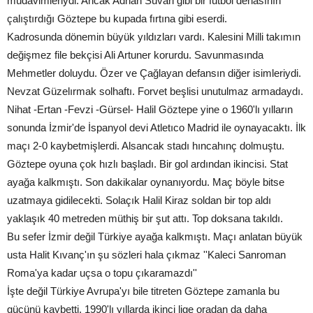
müdavimleriydi. Ancak Adnan Süvari gibi bir futbol dehasının
çalıştırdığı Göztepe bu kupada fırtına gibi eserdi.
Kadrosunda dönemin büyük yıldızları vardı. Kalesini Milli takımın
değişmez file bekçisi Ali Artuner korurdu. Savunmasında
Mehmetler doluydu. Özer ve Çağlayan defansın diğer isimleriydi.
Nevzat Güzelırmak solhaftı. Forvet beşlisi unutulmaz armadaydı.
Nihat -Ertan -Fevzi -Gürsel- Halil Göztepe yine o 1960'lı yılların
sonunda İzmir'de İspanyol devi Atletıco Madrid ile oynayacaktı. İlk
maçı 2-0 kaybetmişlerdi. Alsancak stadı hıncahınç dolmuştu.
Göztepe oyuna çok hızlı başladı. Bir gol ardından ikincisi. Stat
ayağa kalkmıştı. Son dakikalar oynanıyordu. Maç böyle bitse
uzatmaya gidilecekti. Solaçık Halil Kiraz soldan bir top aldı
yaklaşık 40 metreden müthiş bir şut attı. Top doksana takıldı.
Bu sefer İzmir değil Türkiye ayağa kalkmıştı. Maçı anlatan büyük
usta Halit Kıvanç'ın şu sözleri hala çıkmaz ''Kaleci Sanroman
Roma'ya kadar uçsa o topu çıkaramazdı''
İşte değil Türkiye Avrupa'yı bile titreten Göztepe zamanla bu
gücünü kaybetti. 1990'lı yıllarda ikinci lige oradan da daha