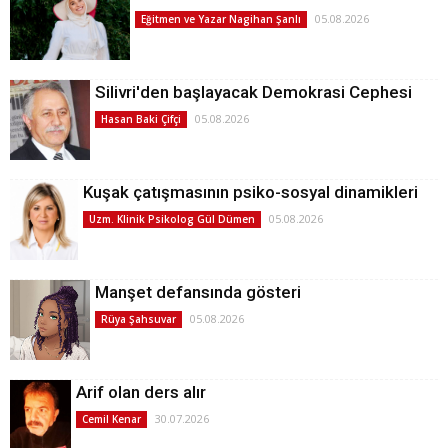
05.08.2026
Eğitmen ve Yazar Nagihan Şanlı
Silivri'den başlayacak Demokrasi Cephesi
05.08.2026
Hasan Baki Çifçi
Kuşak çatışmasının psiko-sosyal dinamikleri
05.08.2026
Uzm. Klinik Psikolog Gül Dümen
Manşet defansında gösteri
05.08.2026
Rüya Şahsuvar
Arif olan ders alır
30.07.2026
Cemil Kenar