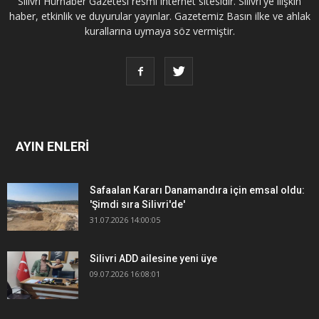
Silivri Hürhaber Gazetesi resmi internet sitesidir. Silivri'ye ilişkin
haber, etkinlik ve duyurular yayınlar. Gazetemiz Basın ilke ve ahlak
kurallarına uymaya söz vermiştir.
AYIN ENLERİ
Safaalan Kararı Danamandıra için emsal oldu:
'Şimdi sıra Silivri'de'
31.07.2026 14:00:05
Silivri ADD ailesine yeni üye
09.07.2026 16:08:01