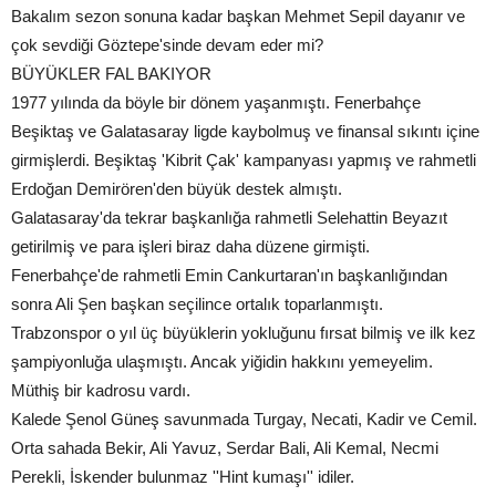
Bakalım sezon sonuna kadar başkan Mehmet Sepil dayanır ve
çok sevdiği Göztepe'sinde devam eder mi?
BÜYÜKLER FAL BAKIYOR
1977 yılında da böyle bir dönem yaşanmıştı. Fenerbahçe
Beşiktaş ve Galatasaray ligde kaybolmuş ve finansal sıkıntı içine
girmişlerdi. Beşiktaş 'Kibrit Çak' kampanyası yapmış ve rahmetli
Erdoğan Demirören'den büyük destek almıştı.
Galatasaray'da tekrar başkanlığa rahmetli Selehattin Beyazıt
getirilmiş ve para işleri biraz daha düzene girmişti.
Fenerbahçe'de rahmetli Emin Cankurtaran'ın başkanlığından
sonra Ali Şen başkan seçilince ortalık toparlanmıştı.
Trabzonspor o yıl üç büyüklerin yokluğunu fırsat bilmiş ve ilk kez
şampiyonluğa ulaşmıştı. Ancak yiğidin hakkını yemeyelim.
Müthiş bir kadrosu vardı.
Kalede Şenol Güneş savunmada Turgay, Necati, Kadir ve Cemil.
Orta sahada Bekir, Ali Yavuz, Serdar Bali, Ali Kemal, Necmi
Perekli, İskender bulunmaz ''Hint kumaşı'' idiler.