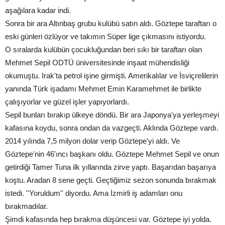
aşağılara kadar indi.
Sonra bir ara Altınbaş grubu kulübü satın aldı. Göztepe taraftarı o
eski günleri özlüyor ve takımın Süper lige çıkmasını istiyordu.
O sıralarda kulübün çocukluğundan beri sıkı bir taraftarı olan
Mehmet Sepil ODTÜ üniversitesinde inşaat mühendisliği
okumuştu. Irak'ta petrol işine girmişti. Amerikalılar ve İsviçrelilerin
yanında Türk işadamı Mehmet Emin Karamehmet ile birlikte
çalışıyorlar ve güzel işler yapıyorlardı.
Sepil bunları bırakıp ülkeye döndü. Bir ara Japonya'ya yerleşmeyi
kafasına koydu, sonra ondan da vazgeçti. Aklında Göztepe vardı.
2014 yılında 7,5 milyon dolar verip Göztepe'yi aldı. Ve
Göztepe'nin 46'ıncı başkanı oldu. Göztepe Mehmet Sepil ve onun
getirdiği Tamer Tuna ilk yıllarında zirve yaptı. Başarıdan başarıya
koştu. Aradan 8 sene geçti. Geçtiğimiz sezon sonunda bırakmak
istedi. ''Yoruldum'' diyordu. Ama İzmirli iş adamları onu
bırakmadılar.
Şimdi kafasında hep bırakma düşüncesi var. Göztepe iyi yolda.