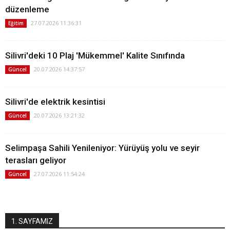
düzenleme
27.07.2026 11:36:31
Eğitim
Silivri'deki 10 Plaj 'Mükemmel' Kalite Sınıfında
20.07.2026 14:37:57
Güncel
Silivri'de elektrik kesintisi
20.07.2026 13:21:32
Güncel
Selimpaşa Sahili Yenileniyor: Yürüyüş yolu ve seyir
terasları geliyor
27.07.2026 11:54:24
Güncel
1. SAYFAMIZ