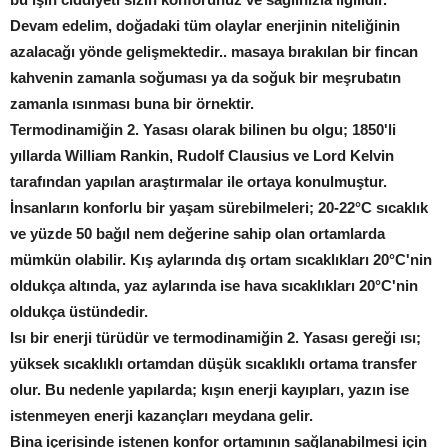
Devam edelim, doğadaki tüm olaylar enerjinin niteliğinin
azalacağı yönde gelişmektedir.. masaya bırakılan bir fincan
kahvenin zamanla soğuması ya da soğuk bir meşrubatın
zamanla ısınması buna bir örnektir.
Termodinamiğin 2. Yasası olarak bilinen bu olgu; 1850'li
yıllarda William Rankin, Rudolf Clausius ve Lord Kelvin
tarafından yapılan araştırmalar ile ortaya konulmuştur.
İnsanların konforlu bir yaşam sürebilmeleri; 20-22°C sıcaklık
ve yüzde 50 bağıl nem değerine sahip olan ortamlarda
mümkün olabilir. Kış aylarında dış ortam sıcaklıkları 20°C'nin
oldukça altında, yaz aylarında ise hava sıcaklıkları 20°C'nin
oldukça üstündedir.
Isı bir enerji türüdür ve termodinamiğin 2. Yasası gereği ısı;
yüksek sıcaklıklı ortamdan düşük sıcaklıklı ortama transfer
olur. Bu nedenle yapılarda; kışın enerji kayıpları, yazın ise
istenmeyen enerji kazançları meydana gelir.
Bina içerisinde istenen konfor ortamının sağlanabilmesi için