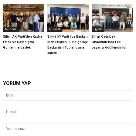
Güncel
Güncel
Eğitim
Silivri AK Parti’den Kadın
Silivri İYİ Parti İlçe Başkanı
Silivri Çağrıbey
Emek Ve Dayanışma
Mert Erişken, 3. Bölge İlçe
Ortaokulu’nda LGS
Günleri’ne destek
Başkanları Toplantısına
başarısı ödüllendirildi
katıldı
YORUM YAP