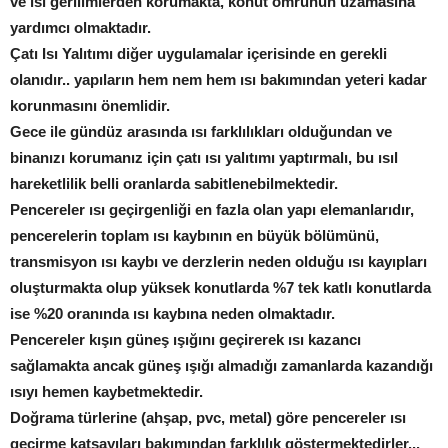
ve ısı gerilimlerden korumakta, konut ömrünün uzamasına
yardımcı olmaktadır.
Çatı Isı Yalıtımı diğer uygulamalar içerisinde en gerekli
olanıdır.. yapıların hem nem hem ısı bakımından yeteri kadar
korunmasını önemlidir.
Gece ile gündüz arasında ısı farklılıkları olduğundan ve
binanızı korumanız için çatı ısı yalıtımı yaptırmalı, bu ısıl
hareketlilik belli oranlarda sabitlenebilmektedir.
Pencereler ısı geçirgenliği en fazla olan yapı elemanlarıdır,
pencerelerin toplam ısı kaybının en büyük bölümünü,
transmisyon ısı kaybı ve derzlerin neden olduğu ısı kayıpları
oluşturmakta olup yüksek konutlarda %7 tek katlı konutlarda
ise %20 oranında ısı kaybına neden olmaktadır.
Pencereler kışın güneş ışığını geçirerek ısı kazancı
sağlamakta ancak güneş ışığı almadığı zamanlarda kazandığı
ısıyı hemen kaybetmektedir.
Doğrama türlerine (ahşap, pvc, metal) göre pencereler ısı
geçirme katsayıları bakımından farklılık göstermektedirler...