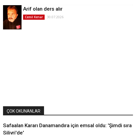
Arif olan ders alır
30.07.2026
Cemil Kenar
ÇOK OKUNANLAR
Safaalan Kararı Danamandıra için emsal oldu: 'Şimdi sıra
Silivri'de'