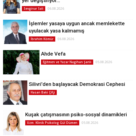
yer değiştiriyor…
06.08.2026
Sevginar Sali
İşlemler yasaya uygun ancak memlekette
uyulacak yasa kalmamış
06.08.2026
İbrahim Kömür
Ahde Vefa
05.08.2026
Eğitmen ve Yazar Nagihan Şanlı
Silivri'den başlayacak Demokrasi Cephesi
Hasan Baki Çifçi
Kuşak çatışmasının psiko-sosyal dinamikleri
05.08.2026
Uzm. Klinik Psikolog Gül Dümen