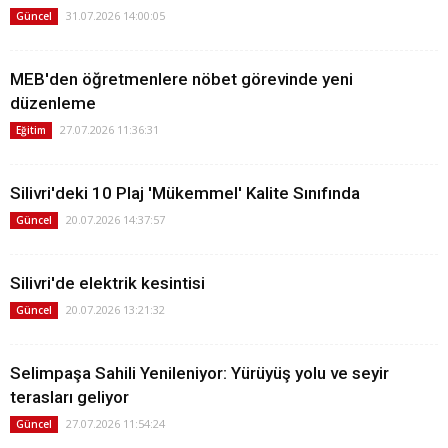
31.07.2026 14:00:05
Güncel
MEB'den öğretmenlere nöbet görevinde yeni
düzenleme
27.07.2026 11:36:31
Eğitim
Silivri'deki 10 Plaj 'Mükemmel' Kalite Sınıfında
20.07.2026 14:37:57
Güncel
Silivri'de elektrik kesintisi
20.07.2026 13:21:32
Güncel
Selimpaşa Sahili Yenileniyor: Yürüyüş yolu ve seyir
terasları geliyor
27.07.2026 11:54:24
Güncel