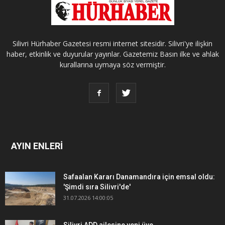
Silivri Hürhaber Gazetesi resmi internet sitesidir. Silivri'ye ilişkin
haber, etkinlik ve duyurular yayınlar. Gazetemiz Basın ilke ve ahlak
kurallarına uymaya söz vermiştir.
AYIN ENLERİ
Safaalan Kararı Danamandıra için emsal oldu:
'Şimdi sıra Silivri'de'
31.07.2026 14:00:05
Silivri ADD ailesine yeni üye