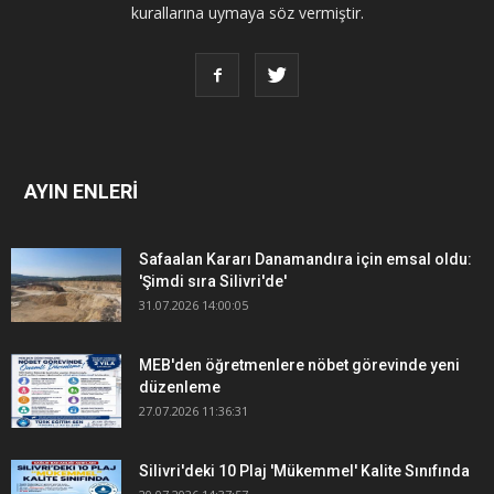
kurallarına uymaya söz vermiştir.
AYIN ENLERİ
Safaalan Kararı Danamandıra için emsal oldu:
'Şimdi sıra Silivri'de'
31.07.2026 14:00:05
MEB'den öğretmenlere nöbet görevinde yeni
düzenleme
27.07.2026 11:36:31
Silivri'deki 10 Plaj 'Mükemmel' Kalite Sınıfında