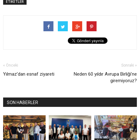
ETİKETLER
« Önceki
Sonraki »
Yılmaz’dan esnaf ziyareti
Neden 60 yıldır Avrupa Birliği’ne
giremiyoruz?
SON HABERLER