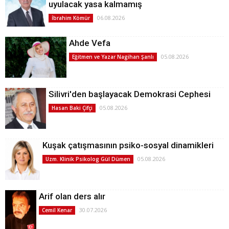
uyulacak yasa kalmamış
06.08.2026
İbrahim Kömür
Ahde Vefa
05.08.2026
Eğitmen ve Yazar Nagihan Şanlı
Silivri'den başlayacak Demokrasi Cephesi
05.08.2026
Hasan Baki Çifçi
Kuşak çatışmasının psiko-sosyal dinamikleri
05.08.2026
Uzm. Klinik Psikolog Gül Dümen
Arif olan ders alır
30.07.2026
Cemil Kenar