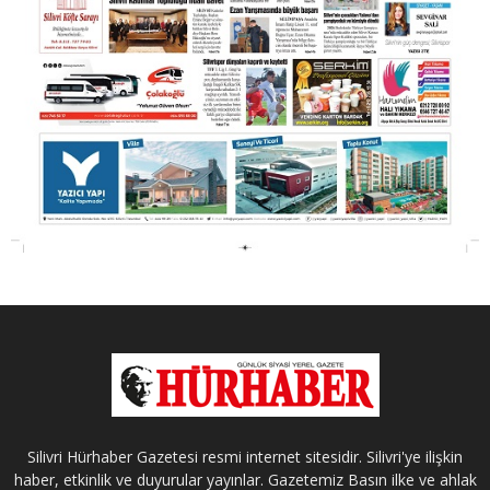
Silivri Hürhaber Gazetesi resmi internet sitesidir. Silivri'ye ilişkin
haber, etkinlik ve duyurular yayınlar. Gazetemiz Basın ilke ve ahlak