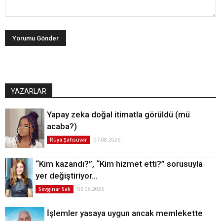
YAZARLAR
Yapay zeka doğal itimatla görüldü (mü
acaba?)
07.08.2026
Rüya Şahsuvar
“Kim kazandı?”, “Kim hizmet etti?” sorusuyla
yer değiştiriyor…
06.08.2026
Sevginar Sali
İşlemler yasaya uygun ancak memlekette