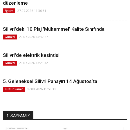
düzenleme
27.07.2026 11:36:31
Eğitim
Silivri'deki 10 Plaj 'Mükemmel' Kalite Sınıfında
20.07.2026 14:37:57
Güncel
Silivri'de elektrik kesintisi
20.07.2026 13:21:32
Güncel
5. Geleneksel Silivri Panayırı 14 Ağustos’ta
07.08.2026 15:58:39
Kültür Sanat
1. SAYFAMIZ