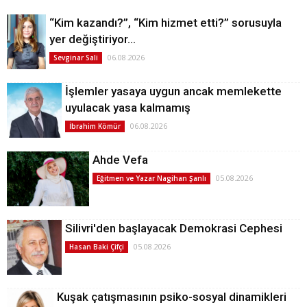
“Kim kazandı?”, “Kim hizmet etti?” sorusuyla
yer değiştiriyor…
06.08.2026
Sevginar Sali
İşlemler yasaya uygun ancak memlekette
uyulacak yasa kalmamış
06.08.2026
İbrahim Kömür
Ahde Vefa
05.08.2026
Eğitmen ve Yazar Nagihan Şanlı
Silivri'den başlayacak Demokrasi Cephesi
05.08.2026
Hasan Baki Çifçi
Kuşak çatışmasının psiko-sosyal dinamikleri