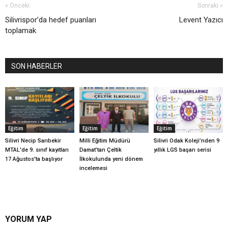
« Önceki
Sonraki »
Silivrispor’da hedef puanları
Levent Yazıcı
toplamak
SON HABERLER
Eğitim
Eğitim
Eğitim
Silivri Necip Sarıbekir
Milli Eğitim Müdürü
Silivri Odak Koleji’nden 9
MTAL'de 9. sınıf kayıtları
Damat’tan Çeltik
yıllık LGS başarı serisi
17 Ağustos'ta başlıyor
İlkokulunda yeni dönem
incelemesi
YORUM YAP