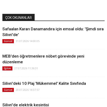
ÇOK OKUNANLAR
Safaalan Kararı Danamandıra için emsal oldu: 'Şimdi sıra
Silivri'de'
31.07.2026 14:00:05
Güncel
MEB'den öğretmenlere nöbet görevinde yeni
düzenleme
27.07.2026 11:36:31
Eğitim
Silivri'deki 10 Plaj 'Mükemmel' Kalite Sınıfında
20.07.2026 14:37:57
Güncel
Silivri'de elektrik kesintisi