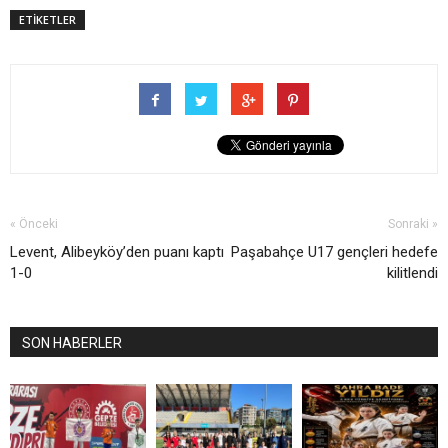
ETİKETLER
« Önceki
Sonraki »
Levent, Alibeyköy’den puanı kaptı
Paşabahçe U17 gençleri hedefe
1-0
kilitlendi
SON HABERLER