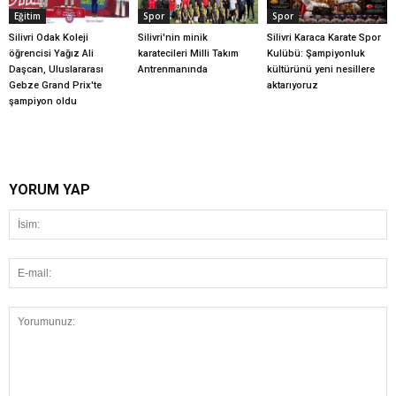
Eğitim
Spor
Spor
Silivri Odak Koleji
Silivri'nin minik
Silivri Karaca Karate Spor
öğrencisi Yağız Ali
karatecileri Milli Takım
Kulübü: Şampiyonluk
Daşcan, Uluslararası
Antrenmanında
kültürünü yeni nesillere
Gebze Grand Prix'te
aktarıyoruz
şampiyon oldu
YORUM YAP