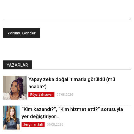
YAZARLAR
Yapay zeka doğal itimatla görüldü (mü
acaba?)
07.08.2026
Rüya Şahsuvar
“Kim kazandı?”, “Kim hizmet etti?” sorusuyla
yer değiştiriyor…
06.08.2026
Sevginar Sali