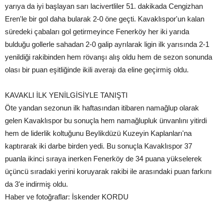
yarıya da iyi başlayan sarı lacivertliler 51. dakikada Cengizhan
Eren'le bir gol daha bularak 2-0 öne geçti. Kavaklıspor'un kalan
süredeki çabaları gol getirmeyince Fenerköy her iki yarıda
bulduğu gollerle sahadan 2-0 galip ayrılarak ligin ilk yarısında 2-1
yenildiği rakibinden hem rövanşı alış oldu hem de sezon sonunda
olası bir puan eşitliğinde ikili averajı da eline geçirmiş oldu.
KAVAKLI İLK YENİLGİSİYLE TANIŞTI
Öte yandan sezonun ilk haftasından itibaren namağlup olarak
gelen Kavaklıspor bu sonuçla hem namağlupluk ünvanlını yitirdi
hem de liderlik koltuğunu Beylikdüzü Kuzeyin Kaplanları'na
kaptırarak iki darbe birden yedi. Bu sonuçla Kavaklıspor 37
puanla ikinci sıraya inerken Fenerköy de 34 puana yükselerek
üçüncü sıradaki yerini koruyarak rakibi ile arasındaki puan farkını
da 3'e indirmiş oldu.
Haber ve fotoğraflar: İskender KORDU