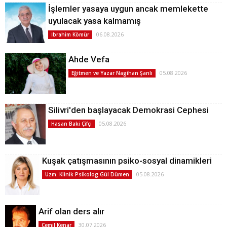
İşlemler yasaya uygun ancak memlekette
uyulacak yasa kalmamış
06.08.2026
İbrahim Kömür
Ahde Vefa
05.08.2026
Eğitmen ve Yazar Nagihan Şanlı
Silivri'den başlayacak Demokrasi Cephesi
05.08.2026
Hasan Baki Çifçi
Kuşak çatışmasının psiko-sosyal dinamikleri
05.08.2026
Uzm. Klinik Psikolog Gül Dümen
Arif olan ders alır
30.07.2026
Cemil Kenar