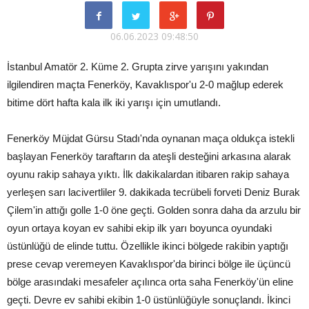
06.06.2023 09:48:50
İstanbul Amatör 2. Küme 2. Grupta zirve yarışını yakından
ilgilendiren maçta Fenerköy, Kavaklıspor'u 2-0 mağlup ederek
bitime dört hafta kala ilk iki yarışı için umutlandı.
Fenerköy Müjdat Gürsu Stadı'nda oynanan maça oldukça istekli
başlayan Fenerköy taraftarın da ateşli desteğini arkasına alarak
oyunu rakip sahaya yıktı. İlk dakikalardan itibaren rakip sahaya
yerleşen sarı lacivertliler 9. dakikada tecrübeli forveti Deniz Burak
Çilem'in attığı golle 1-0 öne geçti. Golden sonra daha da arzulu bir
oyun ortaya koyan ev sahibi ekip ilk yarı boyunca oyundaki
üstünlüğü de elinde tuttu. Özellikle ikinci bölgede rakibin yaptığı
prese cevap veremeyen Kavaklıspor'da birinci bölge ile üçüncü
bölge arasındaki mesafeler açılınca orta saha Fenerköy'ün eline
geçti. Devre ev sahibi ekibin 1-0 üstünlüğüyle sonuçlandı. İkinci