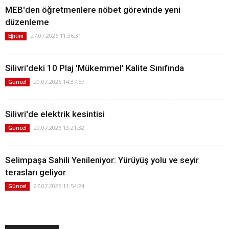
MEB'den öğretmenlere nöbet görevinde yeni
düzenleme
27.07.2026 11:36:31
Eğitim
Silivri'deki 10 Plaj 'Mükemmel' Kalite Sınıfında
20.07.2026 14:37:57
Güncel
Silivri'de elektrik kesintisi
20.07.2026 13:21:32
Güncel
Selimpaşa Sahili Yenileniyor: Yürüyüş yolu ve seyir
terasları geliyor
27.07.2026 11:54:24
Güncel