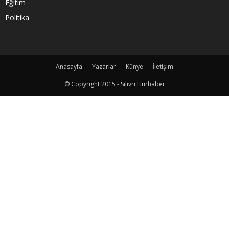
Eğitim
Politika
Anasayfa
Yazarlar
Künye
İletişim
© Copyright 2015 - Silivri Hürhaber