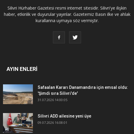
Silivri Hürhaber Gazetesi resmi internet sitesidir. Silivri'ye ilişkin
haber, etkinlik ve duyurular yayınlar. Gazetemiz Basın ilke ve ahlak
kurallarına uymaya söz vermiştir.
AYIN ENLERİ
Safaalan Kararı Danamandıra için emsal oldu:
'Şimdi sıra Silivri'de'
31.07.2026 14:00:05
Silivri ADD ailesine yeni üye
09.07.2026 16:08:01