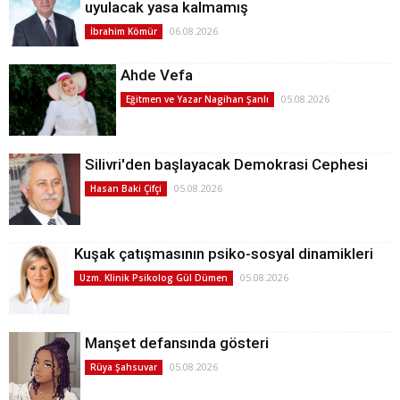
uyulacak yasa kalmamış
06.08.2026
İbrahim Kömür
Ahde Vefa
05.08.2026
Eğitmen ve Yazar Nagihan Şanlı
Silivri'den başlayacak Demokrasi Cephesi
05.08.2026
Hasan Baki Çifçi
Kuşak çatışmasının psiko-sosyal dinamikleri
05.08.2026
Uzm. Klinik Psikolog Gül Dümen
Manşet defansında gösteri
05.08.2026
Rüya Şahsuvar