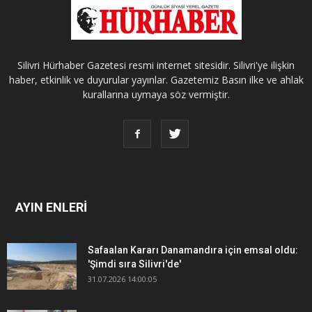
Silivri Hürhaber Gazetesi resmi internet sitesidir. Silivri'ye ilişkin
haber, etkinlik ve duyurular yayınlar. Gazetemiz Basın ilke ve ahlak
kurallarına uymaya söz vermiştir.
AYIN ENLERİ
Safaalan Kararı Danamandıra için emsal oldu:
'Şimdi sıra Silivri'de'
31.07.2026 14:00:05