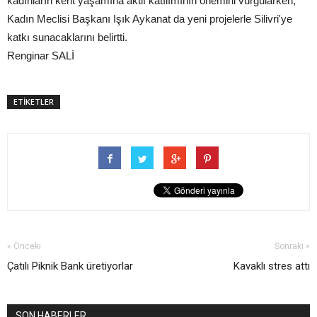
kadınların kent yaşamına aktif katılımının önemini vurgularken,
Kadın Meclisi Başkanı Işık Aykanat da yeni projelerle Silivri'ye
katkı sunacaklarını belirtti.
Renginar SALİ
ETİKETLER
« Önceki
Sonraki »
Çatılı Piknik Bank üretiyorlar
Kavaklı stres attı
SON HABERLER