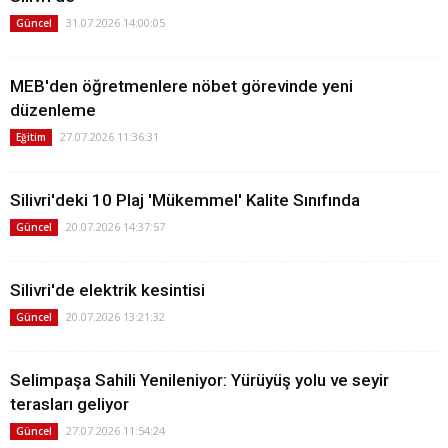
31.07.2026 14:00:05
Güncel
MEB'den öğretmenlere nöbet görevinde yeni
düzenleme
27.07.2026 11:36:31
Eğitim
Silivri'deki 10 Plaj 'Mükemmel' Kalite Sınıfında
20.07.2026 14:37:57
Güncel
Silivri'de elektrik kesintisi
20.07.2026 13:21:32
Güncel
Selimpaşa Sahili Yenileniyor: Yürüyüş yolu ve seyir
terasları geliyor
27.07.2026 11:54:24
Güncel