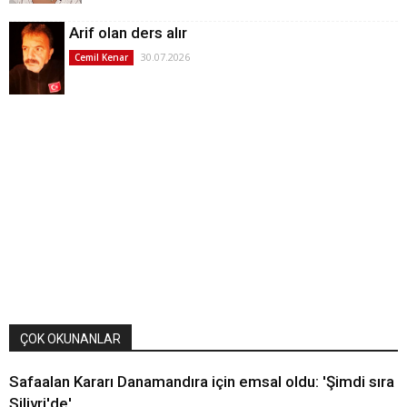
Arif olan ders alır
30.07.2026
Cemil Kenar
ÇOK OKUNANLAR
Safaalan Kararı Danamandıra için emsal oldu: 'Şimdi sıra
Silivri'de'