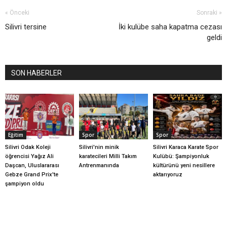
« Önceki
Sonraki »
Silivri tersine
İki kulübe saha kapatma cezası
geldi
SON HABERLER
Eğitim
Spor
Spor
Silivri Odak Koleji
Silivri'nin minik
Silivri Karaca Karate Spor
öğrencisi Yağız Ali
karatecileri Milli Takım
Kulübü: Şampiyonluk
Daşcan, Uluslararası
Antrenmanında
kültürünü yeni nesillere
Gebze Grand Prix'te
aktarıyoruz
şampiyon oldu