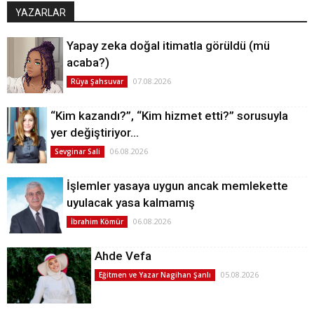
YAZARLAR
Yapay zeka doğal itimatla görüldü (mü
acaba?)
07.08.2026
Rüya Şahsuvar
“Kim kazandı?”, “Kim hizmet etti?” sorusuyla
yer değiştiriyor…
06.08.2026
Sevginar Sali
İşlemler yasaya uygun ancak memlekette
uyulacak yasa kalmamış
06.08.2026
İbrahim Kömür
Ahde Vefa
05.08.2026
Eğitmen ve Yazar Nagihan Şanlı