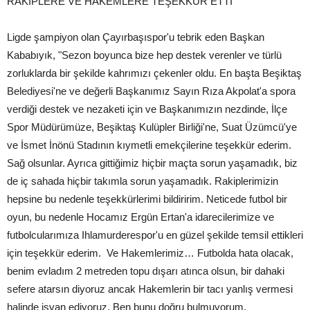
RAKİPLERE VE HAKEMLERE TEŞEKKÜR ETTİ
Ligde şampiyon olan Çayırbaşıspor'u tebrik eden Başkan
Kababıyık, "Sezon boyunca bize hep destek verenler ve türlü
zorluklarda bir şekilde kahrımızı çekenler oldu. En başta Beşiktaş
Belediyesi'ne ve değerli Başkanımız Sayın Rıza Akpolat'a spora
verdiği destek ve nezaketi için ve Başkanımızın nezdinde, İlçe
Spor Müdürümüze, Beşiktaş Kulüpler Birliği'ne, Suat Üzümcü'ye
ve İsmet İnönü Stadının kıymetli emekçilerine teşekkür ederim.
Sağ olsunlar. Ayrıca gittiğimiz hiçbir maçta sorun yaşamadık, biz
de iç sahada hiçbir takımla sorun yaşamadık. Rakiplerimizin
hepsine bu nedenle teşekkürlerimi bildiririm. Neticede futbol bir
oyun, bu nedenle Hocamız Ergün Ertan'a idarecilerimize ve
futbolcularımıza Ihlamurderespor'u en güzel şekilde temsil ettikleri
için teşekkür ederim. Ve Hakemlerimiz… Futbolda hata olacak,
benim evladım 2 metreden topu dışarı atınca olsun, bir dahaki
sefere atarsın diyoruz ancak Hakemlerin bir tacı yanlış vermesi
halinde isyan ediyoruz. Ben bunu doğru bulmuyorum.