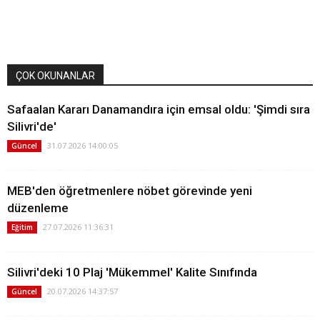
ÇOK OKUNANLAR
Safaalan Kararı Danamandıra için emsal oldu: 'Şimdi sıra
Silivri'de'
31.07.2026 14:00:05
Güncel
MEB'den öğretmenlere nöbet görevinde yeni
düzenleme
27.07.2026 11:36:31
Eğitim
Silivri'deki 10 Plaj 'Mükemmel' Kalite Sınıfında
20.07.2026 14:37:57
Güncel