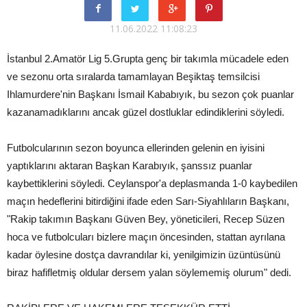
11.06.2022 11:08:23
İstanbul 2.Amatör Lig 5.Grupta genç bir takımla mücadele eden
ve sezonu orta sıralarda tamamlayan Beşiktaş temsilcisi
Ihlamurdere'nin Başkanı İsmail Kababıyık, bu sezon çok puanlar
kazanamadıklarını ancak güzel dostluklar edindiklerini söyledi.
Futbolcularının sezon boyunca ellerinden gelenin en iyisini
yaptıklarını aktaran Başkan Karabıyık, şanssız puanlar
kaybettiklerini söyledi. Ceylanspor'a deplasmanda 1-0 kaybedilen
maçın hedeflerini bitirdiğini ifade eden Sarı-Siyahlıların Başkanı,
"Rakip takımın Başkanı Güven Bey, yöneticileri, Recep Süzen
hoca ve futbolcuları bizlere maçın öncesinden, stattan ayrılana
kadar öylesine dostça davrandılar ki, yenilgimizin üzüntüsünü
biraz hafifletmiş oldular dersem yalan söylememiş olurum" dedi.