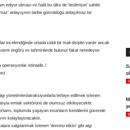
vam ediyor olması ve halâ bu ülke de ‘teslimiyet' sahibi
lmaz' anlayışının tarihe gömüldüğü anlaşılmaz bir
ar incelendiğinde ortada ciddi bir mali disiplin vardır ancak
devamlı öngörü ve tahminlerde bulunur fakat neredeyse
 operasyonlar istinaidir..!
S
ol
mez.
G
ı yönetimleri/atraksiyonlarla terbiye edilmek istenen
M
tıyla emlak sektörünü de olumsuz etkileyecektir.
y
 ortamı, toplumda yaşayan insanların kendilerini güvende
E
nı kolaylaştıracaktır.
asalara salgılanmak istenen ‘domino etkisi' gibi algı