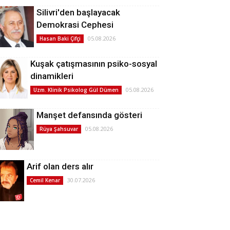
Silivri'den başlayacak
Demokrasi Cephesi
05.08.2026
Hasan Baki Çifçi
Kuşak çatışmasının psiko-sosyal
dinamikleri
05.08.2026
Uzm. Klinik Psikolog Gül Dümen
Manşet defansında gösteri
05.08.2026
Rüya Şahsuvar
Arif olan ders alır
30.07.2026
Cemil Kenar