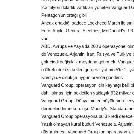
2.3 trilyon dolarlık varlıkları yöneten Vanguard
Pentagon'un ortağı gibi!
Ancak ortaklığı sadece Lockheed Martin ile sını
Ford, Apple, General Electrics, McDonald's, P&
var.
ABD, Avrupa ve Asya'da 200'ü operasyonel olma
de Venezuela, Arjantin, İran, Rusya ve Türkiy
çok ciddi değişiklik meydana getirmek. Vanguar
o ülkelerdeki şirketleri gerçek fiyatının 5'te 1 fiy
Krediyi de oldukça uygun oranda gönderir.
Vanguard Group, operasyon için kaynağı belli o
dahil olması için bekletilen yaklaşık 632 milyar
Vanguard Group, Dünya'nın en büyük şirketleriyl
derecelendirme kuruluşu Moody's, Standard and P
Vanguard Group operasyona bu 3 kredi derecele
Yazılı olmayan kural budur! Venezuela, Arjantin,
düşürülmesi, Vanguard Group'un operasyon için 