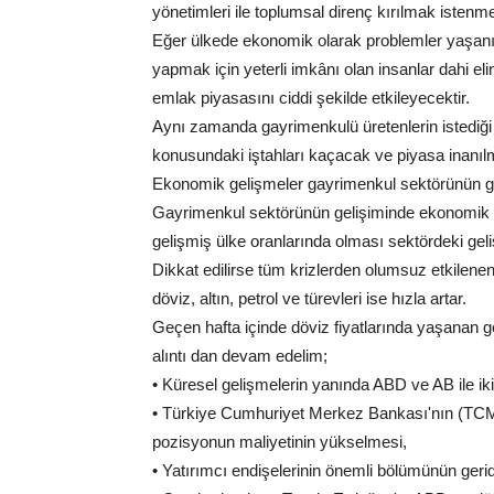
yönetimleri ile toplumsal direnç kırılmak istenme
Eğer ülkede ekonomik olarak problemler yaşan
yapmak için yeterli imkânı olan insanlar dahi e
emlak piyasasını ciddi şekilde etkileyecektir.
Aynı zamanda gayrimenkulü üretenlerin istediğ
konusundaki iştahları kaçacak ve piyasa inanılma
Ekonomik gelişmeler gayrimenkul sektörünün g
Gayrimenkul sektörünün gelişiminde ekonomik iyi
gelişmiş ülke oranlarında olması sektördeki geli
Dikkat edilirse tüm krizlerden olumsuz etkilene
döviz, altın, petrol ve türevleri ise hızla artar.
Geçen hafta içinde döviz fiyatlarında yaşanan 
alıntı dan devam edelim;
• Küresel gelişmelerin yanında ABD ve AB ile ikili
• Türkiye Cumhuriyet Merkez Bankası'nın (TCMB) 
pozisyonun maliyetinin yükselmesi,
• Yatırımcı endişelerinin önemli bölümünün geri