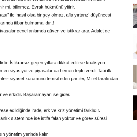
nir mi, bilinmez. Evrak hükmünü yitirir.
ı” ile ‘nasıl olsa bir şey olmaz, afla yırtarız' düşüncesi
ında itibar bulmamalıdır..!
r. Piyasalar genel anlamda güven ve istikrar arar. Adalet de
ilir. İstikrarsız geçen yıllara dikkat edilirse koalisyon
men siyasiydi ve piyasalar da hemen tepki verdi. Tabi ilk
er- siyaset kurumunu temsil eden partiler, Millet tarafından
 ve erkidir. Başaramayan ise gider.
e edildiğinde irade, erk ve kriz yönetimi farklıdır.
nlık sisteminde ise istifa falan yoktur ve görev süresi
sın yönetim yerinde kalır.