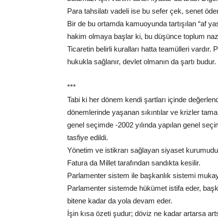
Para tahsilatı vadeli ise bu sefer çek, senet öde
Bir de bu ortamda kamuoyunda tartışılan “af yasas
hakim olmaya başlar ki, bu düşünce toplum nazar
Ticaretin belirli kuralları hatta teamülleri vardı
hukukla sağlanır, devlet olmanın da şartı budur.
***
Tabi ki her dönem kendi şartları içinde değerlendir
dönemlerinde yaşanan sıkıntılar ve krizler tama
genel seçimde -2002 yılında yapılan genel seçiml
tasfiye edildi.
Yönetim ve istikrarı sağlayan siyaset kurumudur
Fatura da Millet tarafından sandıkta kesilir.
Parlamenter sistem ile başkanlık sistemi mukayes
Parlamenter sistemde hükümet istifa eder, başka
bitene kadar da yola devam eder.
İşin kısa özeti şudur; döviz ne kadar artarsa art