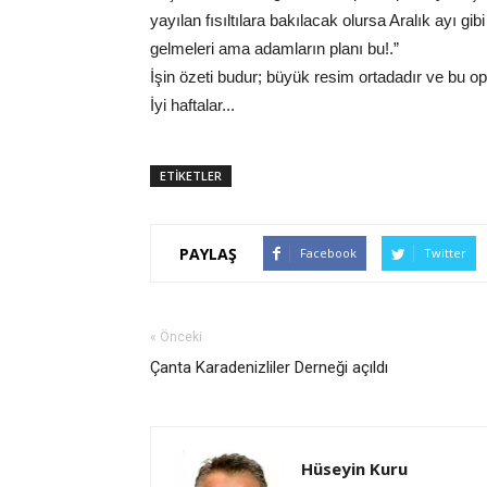
yayılan fısıltılara bakılacak olursa Aralık ayı gib
gelmeleri ama adamların planı bu!.”
İşin özeti budur; büyük resim ortadadır ve bu op
İyi haftalar...
ETİKETLER
PAYLAŞ
Facebook
Twitter
« Önceki
Çanta Karadenizliler Derneği açıldı
Hüseyin Kuru