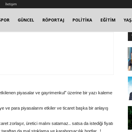
İletişim
SPOR
GÜNCEL
RÖPORTAJ
POLİTİKA
EĞİTİM
YA
tkilenen piyasalar ve gayrimenkul” üzerine bir yazı kaleme
 ve para piyasalarını etkiler ve ticaret başka bir anlayış
caret zorlaşır, üretici malını satamaz.. satsa da istediği fiyatı
r taraftan da mal stoklama ve karaborsacılık hortlar...!