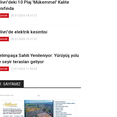
ilivri'deki 10 Plaj 'Mükemmel' Kalite
ınıfında
20.07.2026 14:37:57
üncel
livri'de elektrik kesintisi
20.07.2026 13:21:32
üncel
elimpaşa Sahili Yenileniyor: Yürüyüş yolu
 seyir terasları geliyor
27.07.2026 11:54:24
üncel
1. SAYFAMIZ