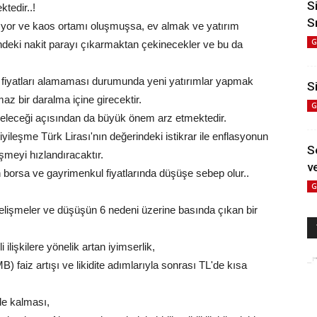
S
ktedir..!
S
ıyor ve kaos ortamı oluşmuşsa, ev almak ve yatırım
G
lindeki nakit parayı çıkarmaktan çekinecekler ve bu da
i fiyatları alamaması durumunda yeni yatırımlar yapmak
Si
z bir daralma içine girecektir.
G
eleceği açısından da büyük önem arz etmektedir.
leşme Türk Lirası'nın değerindeki istikrar ile enflasyonun
S
şmeyi hızlandıracaktır.
ve
n borsa ve gayrimenkul fiyatlarında düşüşe sebep olur..
G
gelişmeler ve düşüşün 6 nedeni üzerine basında çıkan bir
 ilişkilere yönelik artan iyimserlik,
faiz artışı ve likidite adımlarıyla sonrası TL'de kısa
de kalması,