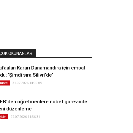
ÇOK OKUNANLAR
afaalan Kararı Danamandıra için emsal
du: 'Şimdi sıra Silivri'de'
31.07.2026 14:00:05
üncel
EB'den öğretmenlere nöbet görevinde
eni düzenleme
27.07.2026 11:36:31
ğitim