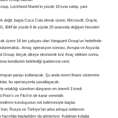
 Group, Lockheed Martin'in yüzde 16'sına sahip, yani
rlı değil, başta Coca Cola olmak üzere, Microsoft, Oracle,
G, IBM'de yüzde 6 ile yüzde 20 arasında değişen hisseleri
k üzere 16 bin çalışanı olan Vanguard Group'un hedefinde
e bulunmakta.. Amaç operasyon sonrası, Avrupa ve Asya'da
d Group, birçok ülkeye ekonomik kriz ihraç ettikten sonra,
atına kendisinin belirlediği işadamına verir.
lmayan parayı kullanacak. Şu anda resmi finans sistemine
 dolar, bu operasyonla yasallaşacak.
e ortaklığı sürerken dünyanın en önemli 3 kredi
oor's ve Fitch'in de karar verenidir.
ndirme kuruluşunun not indirmesiyle başlar.
 İran, Rusya ve Türkiye'nin arka arkaya notlarının
hazırlığa başladığını da gösteriyor. Kulaktan kulağa