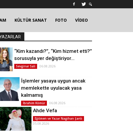
ŞAM
KÜLTÜR SANAT
FOTO
VİDEO
YAZARLAR
“Kim kazandı?”, “Kim hizmet etti?”
sorusuyla yer değiştiriyor…
06.08.2026
Sevginar Sali
İşlemler yasaya uygun ancak
memlekette uyulacak yasa
kalmamış
06.08.2026
İbrahim Kömür
Ahde Vefa
Eğitmen ve Yazar Nagihan Şanlı
05.08.2026