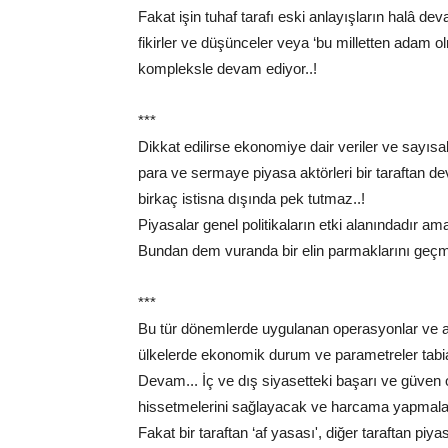
Fakat işin tuhaf tarafı eski anlayışların halâ de
fikirler ve düşünceler veya ‘bu milletten adam o
kompleksle devam ediyor..!
***
Dikkat edilirse ekonomiye dair veriler ve sayısall
para ve sermaye piyasa aktörleri bir taraftan 
birkaç istisna dışında pek tutmaz..!
Piyasalar genel politikaların etki alanındadır ama
Bundan dem vuranda bir elin parmaklarını geç
***
Bu tür dönemlerde uygulanan operasyonlar ve alg
ülkelerde ekonomik durum ve parametreler tabia
Devam... İç ve dış siyasetteki başarı ve güven
hissetmelerini sağlayacak ve harcama yapmaları
Fakat bir taraftan ‘af yasası', diğer taraftan piy