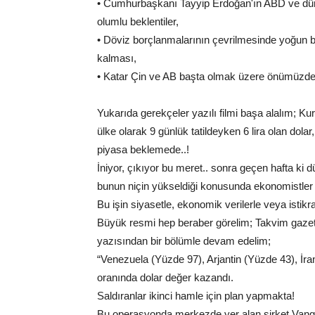
• Cumhurbaşkanı Tayyip Erdoğan'ın ABD ve dün baş
olumlu beklentiler,
• Döviz borçlanmalarının çevrilmesinde yoğun bi
kalması,
• Katar Çin ve AB başta olmak üzere önümüzdeki
Yukarıda gerekçeler yazılı filmi başa alalım; Ku
ülke olarak 9 günlük tatildeyken 6 lira olan dola
piyasa beklemede..!
İniyor, çıkıyor bu meret.. sonra geçen hafta ki 
bunun niçin yükseldiği konusunda ekonomistler b
Bu işin siyasetle, ekonomik verilerle veya istikr
Büyük resmi hep beraber görelim; Takvim gazet
yazısından bir bölümle devam edelim;
“Venezuela (Yüzde 97), Arjantin (Yüzde 43), İr
oranında dolar değer kazandı.
Saldıranlar ikinci hamle için plan yapmakta!
Bu operasyonda merkezde yer alan şirket Vang