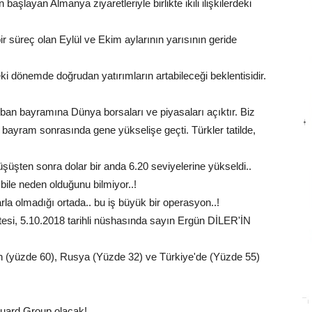
layan Almanya ziyaretleriyle birlikte ikili ilişkilerdeki
r süreç olan Eylül ve Ekim aylarının yarısının geride
 dönemde doğrudan yatırımların artabileceği beklentisidir.
rban bayramına Dünya borsaları ve piyasaları açıktır. Biz
r, bayram sonrasında gene yükselişe geçti. Türkler tatilde,
düşüşten sonra dolar bir anda 6.20 seviyelerine yükseldi..
ile neden olduğunu bilmiyor..!
arla olmadığı ortada.. bu iş büyük bir operasyon..!
esi, 5.10.2018 tarihli nüshasında sayın Ergün DİLER'İN
an (yüzde 60), Rusya (Yüzde 32) ve Türkiye'de (Yüzde 55)
uard Group olacak!