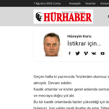
7 Ağustos 2026 Cuma
Anasayfa
Yazarlar
Künye
Hüseyin Kuru
İstikrar için...
Geçen hafta ki yazımızda “krizlerden olumsuz e
almıştık. Devam edelim.
Kaotik ortamlar ve krizler genel anlamda sermaye
ve mecraya doğru yol alır.
Bu tür kaotik ortamlarda faizler yükseldiği için ti
bulamaz. İşin vahim tarafı fiyatlar da artar. Diğe