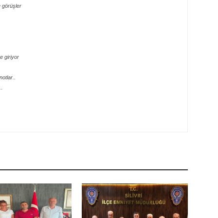
 görüşler
 giriyor
otlar..
e…